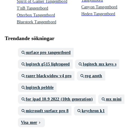
Tangentbord
Spirit of Gamer Tangentbord
Canyon Tangentbord
T'nB Tangentbord
Heden Tangentbord
Otterbox Tangentbord
Bluestork Tangentbord
Trendande sökningar
surface pro tangentbord
logitech g515 lightspeed
logitech mx keys s
razer blackwidow v4 pro
rog azoth
logitech pebble
for ipad 10.9 2022 (10th generation)
mx mini
microsoft surface pro 8
keychron k1
Visa mer