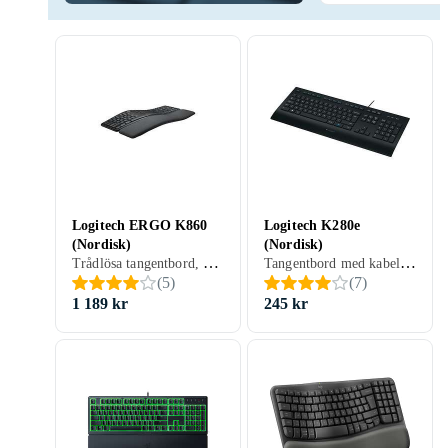
Logitech ERGO K860
Logitech K280e
(Nordisk)
(Nordisk)
Trådlösa tangentbord, Mekaniska tangentbord, Ergonomiska tangentbord, Scissor switch , Nordisk, PC, Mac, Surfplattor, Ergonomiskt
Tangentbord med kabel, Ergonomiska tangentbord, Membran, Nordisk, PC, Surfplattor, Standard
(
5
)
(
7
)
1 189 kr
245 kr