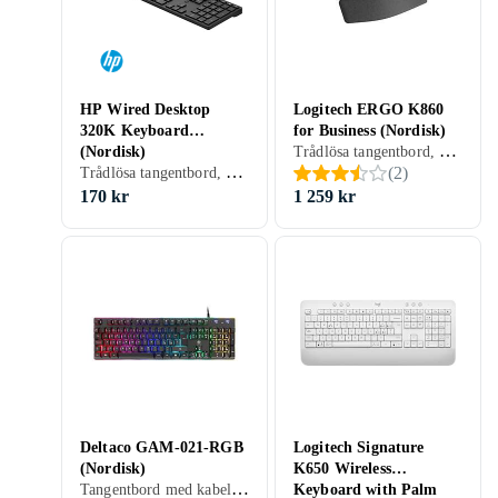
HP Wired Desktop
Logitech ERGO K860
320K Keyboard
for Business (Nordisk)
Trådlösa tangentbord, Mekaniska tangentbord, Ergonomiska tangentbord, Mekaniskt, Nordisk, PC, Mac, Ergonomiskt
(Nordisk)
Trådlösa tangentbord, Tangentbord med kabel, Mekaniska tangentbord, Ergonomiska tangentbord, Mekaniskt, Nordisk, PC, Standard
(
2
)
170 kr
1 259 kr
Deltaco GAM-021-RGB
Logitech Signature
(Nordisk)
K650 Wireless
Tangentbord med kabel, Gamingtangentbord, Ergonomiska tangentbord, Membran, Nordisk, PC, Standard
Keyboard with Palm