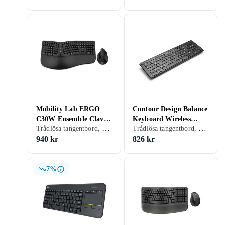
Mobility Lab ERGO
Contour Design Balance
C30W Ensemble Clavier
Keyboard Wireless
Trådlösa tangentbord, Ergonomiska tangentbord, Ergonomiskt
Trådlösa tangentbord, Ergonomiska tangentbord, Scissor switch , Nordisk, PC, Mac, Standard
+ Souris Full Size USB
(Nordic)
24 GHz + Bluetooth x2
940 kr
826 kr
(AZERTY)
7%