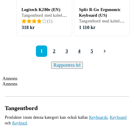
Logitech K280e (EN)
Split R-Go Ergonomic
Tangentbord med kabel, Ergonomiska tangentbord, Membran, Engelsk, PC, Mac, Standard
Keyboard (US)
Tangentbord med kabel, Mekaniska tangentbord, Ergonomiska tangentbord, Mekaniskt, Engelsk, PC, Mac, Ergonomiskt
(
1
)
318 kr
1 110 kr
1
2
3
4
5
Rapportera fel
Annons
Annons
Tangentbord
Produkter inom denna kategori kan också kallas
Keyboards
,
Keyboard
och
Keybord
.