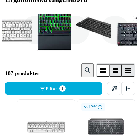
Logitech
Razer
HP
187 produkter
Filter
1
12%