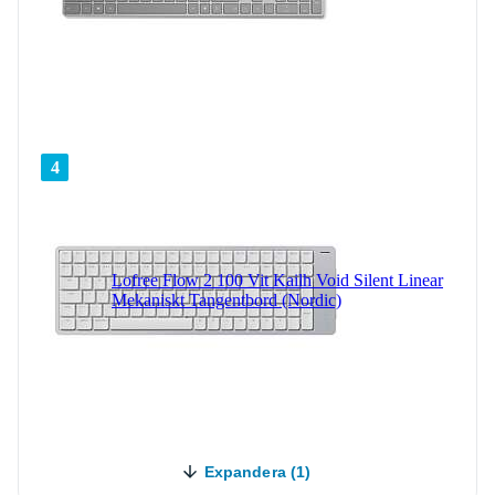
4
Lofree Flow 2 100 Vit Kailh Void Silent Linear
Mekaniskt Tangentbord (Nordic)
Expandera (1)