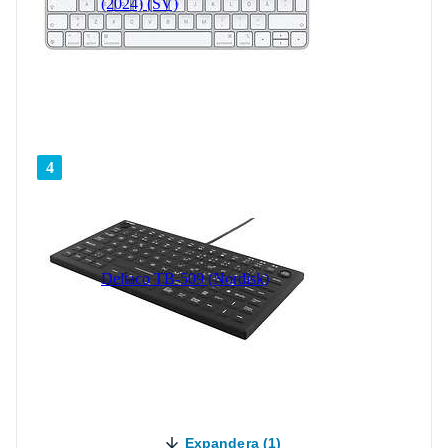
(2024) (SV)
4
Deltaco TB-509 (Nordisk)
Expandera (1)