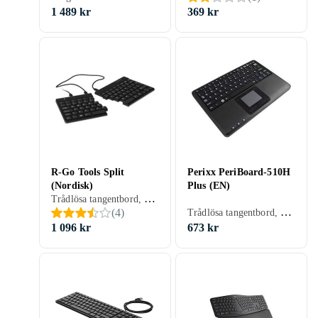
1 489 kr
369 kr
R-Go Tools Split
Perixx PeriBoard-510H
(Nordisk)
Plus (EN)
Trådlösa tangentbord, Tangentbord med kabel, Ergonomiska tangentbord, Scissor switch , Nordisk, PC, Mac, Ergonomiskt
Trådlösa tangentbord, Mekaniska tangentbord, Ergonomiska tangentbord, Mekaniskt, Engelsk, PC, TKL (tenkeyless/kompakt)
(
4
)
1 096 kr
673 kr