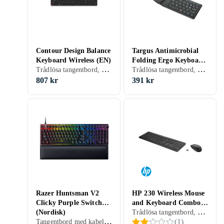
Contour Design Balance
Targus Antimicrobial
Keyboard Wireless (EN)
Folding Ergo Keyboard
Trådlösa tangentbord, Tangentbord med kabel, Ergonomiska tangentbord, Mekaniskt, Engelsk, PC, Mac, Standard
Trådlösa tangentbord, Tangentbord med kabel, Ergonomiska tangentbord, Tangentbord för surfplattor, Nordisk, PC, Mac, Surfplattor, Ergonomiskt
(Nordisk)
807 kr
391 kr
Razer Huntsman V2
HP 230 Wireless Mouse
Clicky Purple Switch
and Keyboard Combo
Trådlösa tangentbord, Gamingtangentbord, Tangentbord- och muspaket, Ergonomiska tangentbord, Membran, Nordisk, PC, Mac, Ergonomiskt
(Nordisk)
(Nordisk)
Tangentbord med kabel, Gamingtangentbord, Ergonomiska tangentbord, Mekaniskt, Razer Purple, Nordisk, PC, Standard
(
1
)