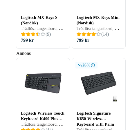
Logitech MX Keys S
Logitech MX Keys Mini
(Nordisk)
(Nordisk)
Trådlösa tangentbord, Mekaniska tangentbord, Ergonomiska tangentbord, Membran, Nordisk, PC, Mac, Surfplattor, Ergonomiskt
Trådlösa tangentbord, Mekaniska tangentbord, Ergonomiska tangentbord, Scissor switch , Nordisk, PC, Mac, Surfplattor, TKL (tenkeyless/kompakt)
(
9
)
(
14
)
799 kr
799 kr
Annons
26%
Logitech Wireless Touch
Logitech Signature
Keyboard K400 Plus
K650 Wireless
Trådlösa tangentbord, Ergonomiska tangentbord, Membran, Nordisk, PC, SmartTV, Surfplattor, Ergonomiskt
(Nordisk)
Keyboard with Palm
Trådlösa tangentbord, Ergonomiska tangentbord, Membran, Nordisk, PC, Mac, Ergonomiskt
(
44
)
Rest (Nordisk)