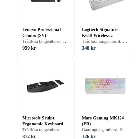
Lenovo Professional
Logitech Signature
Combo (SV)
K650 Wireless
Trådlösa tangentbord, Tangentbord- och muspaket, Ergonomiska tangentbord, Scissor switch , Svensk/Finsk, PC, Mac, Standard
Trådlösa tangentbord, Ergonomiska tangentbord, Membran, Spansk, Mac, Ergonomiskt
Keyboard with Palm
Rest (ES)
959 kr
348 kr
Microsoft Sculpt
Mars Gaming MK124
Ergonomic Keyboard
(FR)
Trådlösa tangentbord, Ergonomiska tangentbord, Mekaniskt, Fransk, PC, Mac, Ergonomiskt
Gamingtangentbord, Ergonomiska tangentbord, Membran, Fransk, PC, Mac, Ergonomiskt
for Business (FR)
872 kr
126 kr