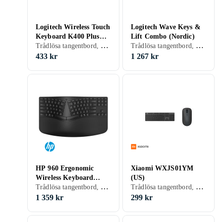
Logitech Wireless Touch
Logitech Wave Keys &
Keyboard K400 Plus
Lift Combo (Nordic)
Trådlösa tangentbord, Ergonomiska tangentbord, Membran, Engelsk, PC, SmartTV, Surfplattor, Standard
Trådlösa tangentbord, Tangentbord- och muspaket, Ergonomiska tangentbord, Membran, Ergonomiskt
(EN)
433 kr
1 267 kr
HP 960 Ergonomic
Xiaomi WXJS01YM
Wireless Keyboard
(US)
Trådlösa tangentbord, Ergonomiska tangentbord, Scissor switch , Nordisk, PC, Mac, TKL (tenkeyless/kompakt)
Trådlösa tangentbord, Tangentbord- och muspaket, Ergonomiska tangentbord, Ergonomiskt
(Nordic)
1 359 kr
299 kr