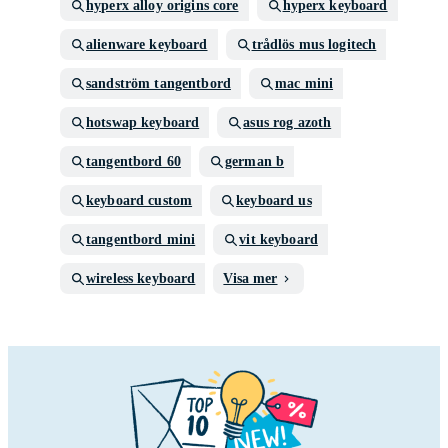
hyperx alloy origins core
hyperx keyboard
alienware keyboard
trådlös mus logitech
sandström tangentbord
mac mini
hotswap keyboard
asus rog azoth
tangentbord 60
german b
keyboard custom
keyboard us
tangentbord mini
vit keyboard
wireless keyboard
Visa mer