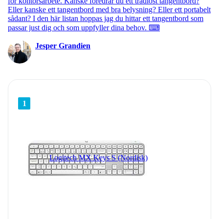
för kontorsarbete. Kanske föredrar du ett trådlöst tangentbord?
Eller kanske ett tangentbord med bra belysning? Eller ett portabelt
sådant? I den här listan hoppas jag du hittar ett tangentbord som
passar just dig och som uppfyller dina behov. ⌨
Jesper Grandien
1
Logitech MX Keys S (Nordisk)