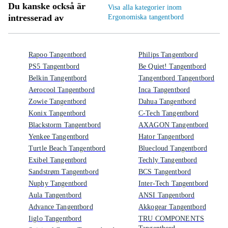
Du kanske också är
Visa alla kategorier inom
intresserad av
Ergonomiska tangentbord
Rapoo Tangentbord
Philips Tangentbord
PS5 Tangentbord
Be Quiet! Tangentbord
Belkin Tangentbord
Tangentbord Tangentbord
Aerocool Tangentbord
Inca Tangentbord
Zowie Tangentbord
Dahua Tangentbord
Konix Tangentbord
C-Tech Tangentbord
Blackstorm Tangentbord
AXAGON Tangentbord
Yenkee Tangentbord
Hator Tangentbord
Turtle Beach Tangentbord
Bluecloud Tangentbord
Exibel Tangentbord
Techly Tangentbord
Sandstrøm Tangentbord
BCS Tangentbord
Nuphy Tangentbord
Inter-Tech Tangentbord
Aula Tangentbord
ANSI Tangentbord
Advance Tangentbord
Akkogear Tangentbord
Iiglo Tangentbord
TRU COMPONENTS