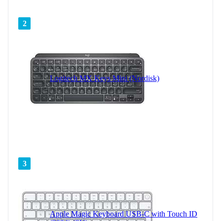
2
Logitech MX Keys Mini (Nordisk)
3
Apple Magic Keyboard USB-C with Touch ID