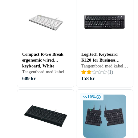
Compact R-Go Break
Logitech Keyboard
ergonomic wired
K120 for Business
Tangentbord med kabel, Ergonomiska tangentbord, Nordisk, PC, Mac, Surfplattor, Standard
keyboard, White
(Nordisk)
Tangentbord med kabel, Ergonomiska tangentbord, Scissor switch , PC, Mac, Ergonomiskt
(
1
)
(Nordic)
609 kr
158 kr
10%