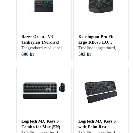
Razer Ornata V3
Kensington Pro Fit
Tenkeyless (Nordisk)
Ergo KB675 EQ
Tangentbord med kabel, Gamingtangentbord, Mekaniska tangentbord, Ergonomiska tangentbord, Membran, Nordisk, PC, TKL (tenkeyless/kompakt)
Trådlösa tangentbord, Tangentbord med kabel, Tangentbord- och muspaket, Ergonomiska tangentbord, Membran, PC, Mac, TKL (tenkeyless/kompakt)
(Nordic)
690 kr
593 kr
Logitech MX Keys S
Logitech MX Keys S
Combo for Mac (EN)
with Palm Rest
Trådlösa tangentbord, Mekaniska tangentbord, Tangentbord- och muspaket, Ergonomiska tangentbord, Scissor switch , Engelsk, Mac, Ergonomiskt
Trådlösa tangentbord, Mekaniska tangentbord, Tangentbord- och muspaket, Ergonomiska tangentbord, Membran, Nordisk, PC, Mac, Ergonomiskt
(Nordisk)