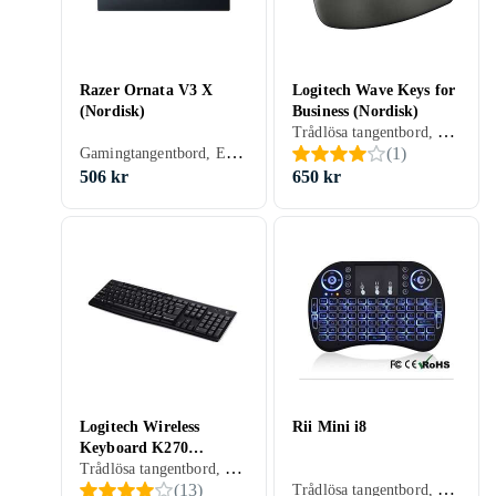
Razer Ornata V3 X
Logitech Wave Keys for
(Nordisk)
Business (Nordisk)
Trådlösa tangentbord, Ergonomiska tangentbord, Membran, Nordisk, PC, Mac, Ergonomiskt
Gamingtangentbord, Ergonomiska tangentbord, Membran, Nordisk, PC, Ergonomiskt
(
1
)
506 kr
650 kr
Logitech Wireless
Rii Mini i8
Keyboard K270
Trådlösa tangentbord, Gamingtangentbord, Ergonomiska tangentbord, Dome switch, Nordisk, PC, Standard
(Nordisk)
Trådlösa tangentbord, Gamingtangentbord, Tangentbord- och muspaket, Ergonomiska tangentbord, Tangentbord för surfplattor, Xbox 360, PC, PS3, SmartTV, Surfplattor, Ergonomiskt
(
13
)