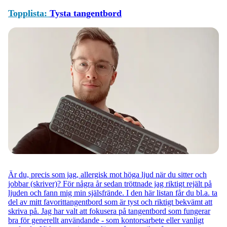
Topplista:
Tysta tangentbord
Är du, precis som jag, allergisk mot höga ljud när du sitter och
jobbar (skriver)? För några år sedan tröttnade jag riktigt rejält på
ljuden och fann mig min själsfrände. I den här listan får du bl.a. ta
del av mitt favorittangentbord som är tyst och riktigt bekvämt att
skriva på. Jag har valt att fokusera på tangentbord som fungerar
bra för generellt användande - som kontorsarbete eller vanligt