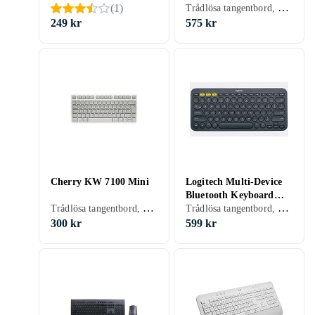
Trådlösa tangentbord, Ergonomiska tangentbord, Membran, Italiensk, Mac, Ergonomiskt
(
1
)
Rest (IT)
249 kr
575 kr
Cherry KW 7100 Mini
Logitech Multi-Device
Bluetooth Keyboard
Trådlösa tangentbord, Ergonomiska tangentbord, Scissor switch , Fransk, Mac, Surfplattor, TKL (tenkeyless/kompakt)
Trådlösa tangentbord, Ergonomiska tangentbord, Tangentbord för surfplattor, Spansk, PC, Mac, SmartTV, Surfplattor, TKL (tenkeyless/kompakt)
K380 (ES)
300 kr
599 kr