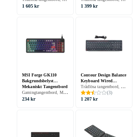
1 605 kr
1 399 kr
MSI Forge GK110
Contour Design Balance
Bakgrundsbelyst
Keyboard Wired
Trådlösa tangentbord, Tangentbord med kabel, Ergonomiska tangentbord, Mekaniskt, Nordisk, PC, Mac, Ergonomiskt
Mekaniskt Tangentbord
(Nordisk)
Gamingtangentbord, Mekaniska tangentbord, Ergonomiska tangentbord, Mekaniskt, Ergonomiskt
(
3
)
(US)
234 kr
1 207 kr