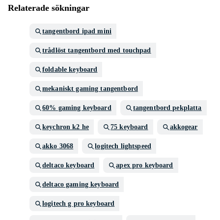
Relaterade sökningar
tangentbord ipad mini
trådlöst tangentbord med touchpad
foldable keyboard
mekaniskt gaming tangentbord
60% gaming keyboard
tangentbord pekplatta
keychron k2 he
75 keyboard
akkogear
akko 3068
logitech lightspeed
deltaco keyboard
apex pro keyboard
deltaco gaming keyboard
logitech g pro keyboard