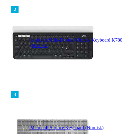
2
Logitech Multi-Device Wireless Keyboard K780
(Nordisk)
3
Microsoft Surface Keyboard (Nordisk)