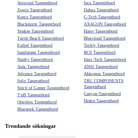
Aerocool Tangentbord
Inca Tangentbord
Zowie Tangentbord
Dahua Tangentbord
Konix Tangentbord
C-Tech Tangentbord
Blackstorm Tangentbord
AXAGON Tangentbord
Yenkee Tangentbord
Hator Tangentbord
Turtle Beach Tangentbord
Bluecloud Tangentbord
Exibel Tangentbord
Techly Tangentbord
Sandstrøm Tangentbord
BCS Tangentbord
Nuphy Tangentbord
Inter-Tech Tangentbord
Aula Tangentbord
ANSI Tangentbord
Advance Tangentbord
Akkogear Tangentbord
Iiglo Tangentbord
TRU COMPONENTS
Tangentbord
Spirit of Gamer Tangentbord
Canyon Tangentbord
T'nB Tangentbord
Heden Tangentbord
Otterbox Tangentbord
Bluestork Tangentbord
Trendande sökningar