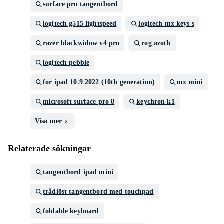
surface pro tangentbord
logitech g515 lightspeed
logitech mx keys s
razer blackwidow v4 pro
rog azoth
logitech pebble
for ipad 10.9 2022 (10th generation)
mx mini
microsoft surface pro 8
keychron k1
Visa mer
Relaterade sökningar
tangentbord ipad mini
trådlöst tangentbord med touchpad
foldable keyboard