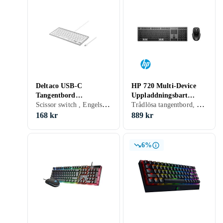
Deltaco USB-C
HP 720 Multi-Device
Tangentbord
Uppladdningsbart
Scissor switch , Engelsk, 60% (mini)
Trådlösa tangentbord, Gamingtangentbord, Mekaniska tangentbord, Tangentbord- och muspaket, Mekaniskt, Engelsk
iOS/MacOS (EN)
Trådlöst Tangentbord
och Mus Combo
168 kr
889 kr
6%