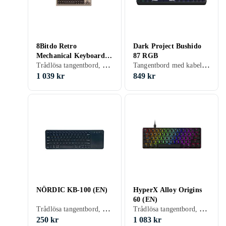
8Bitdo Retro
Dark Project Bushido
Mechanical Keyboard
87 RGB
Trådlösa tangentbord, Tangentbord med kabel, Mekaniska tangentbord, Mekaniskt, Engelsk, PC
Tangentbord med kabel, Gamingtangentbord, Mekaniska tangentbord, Mekaniskt, Engelsk, PC, Mac, TKL (tenkeyless/kompakt)
ISO C64 Edition (ENG)
1 039 kr
849 kr
NÖRDIC KB-100 (EN)
HyperX Alloy Origins
60 (EN)
Trådlösa tangentbord, Scissor switch , Engelsk, PC
Trådlösa tangentbord, Tangentbord med kabel, Gamingtangentbord, Mekaniska tangentbord, Mekaniskt, HyperX Red, Engelsk, PC, TKL (tenkeyless/kompakt)
250 kr
1 083 kr