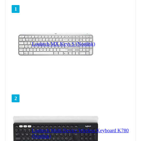
1
Logitech MX Keys S (Nordisk)
2
Logitech Multi-Device Wireless Keyboard K780
(Nordisk)