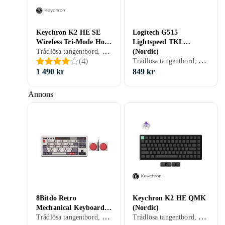
Keychron K2 HE SE
Logitech G515
Wireless Tri-Mode Hot
Lightspeed TKL
Trådlösa tangentbord, Tangentbord med kabel, Gamingtangentbord, Mekaniska tangentbord, Mekaniskt, Engelsk, PC, Mac, 75%
Swap QMK Gateron 2.0
(Nordic)
Trådlösa tangentbord, Tangentbord med kabel, Gamingtangentbord, Mekaniska tangentbord, Tangentbord- och muspaket, Mekaniskt, Logitech GL Tactile, Engelsk, PC, TKL (tenkeyless/kompakt)
(
4
)
Purple Magnetic Switch
(Nordic)
1 490 kr
849 kr
Annons
8Bitdo Retro
Keychron K2 HE QMK
Mechanical Keyboard N
(Nordic)
Trådlösa tangentbord, Gamingtangentbord, Mekaniska tangentbord, Mekaniskt, Engelsk, PC, Mac, Surfplattor, TKL (tenkeyless/kompakt)
Trådlösa tangentbord, Tangentbord med kabel, Gamingtangentbord, Mekaniska tangentbord, Mekaniskt, Engelsk, PC, Mac, 75%
Edition