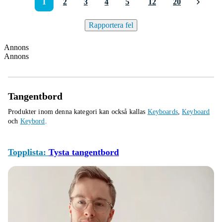
1
2
3
4
5
12
20
Rapportera fel
Annons
Annons
Tangentbord
Produkter inom denna kategori kan också kallas
Keyboards
,
Keyboard
och
Keybord
.
Topplista:
Tysta tangentbord