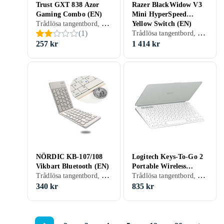
Trust GXT 838 Azor
Razer BlackWidow V3
Gaming Combo (EN)
Mini HyperSpeed
Trådlösa tangentbord, Tangentbord med kabel, Gamingtangentbord, Tangentbord- och muspaket, Membran, Engelsk, PC, Mac, PS4, Xbox One
Yellow Switch (EN)
Trådlösa tangentbord, Tangentbord med kabel, Gamingtangentbord, Mekaniska tangentbord, Mekaniskt, Razer Yellow, Engelsk, PC, 65%
(
1
)
257 kr
1 414 kr
NÖRDIC KB-107/108
Logitech Keys-To-Go 2
Vikbart Bluetooth (EN)
Portable Wireless
Trådlösa tangentbord, Engelsk, Mac, Ergonomiskt
Trådlösa tangentbord, Tangentbord för surfplattor, Engelsk, Surfplattor
Keyboard (EN)
340 kr
835 kr