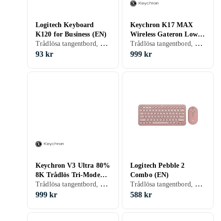
Logitech Keyboard
Keychron K17 MAX
K120 for Business (EN)
Wireless Gateron Low
Trådlösa tangentbord, Tangentbord med kabel, Engelsk, PC, Mac, Standard
Trådlösa tangentbord, Tangentbord med kabel, Gamingtangentbord, Mekaniska tangentbord, Mekaniskt, Gateron Brown, Engelsk, Mac, 75%
Profile Brown (Nordic)
93 kr
999 kr
Keychron V3 Ultra 80%
Logitech Pebble 2
8K Trådlös Tri-Mode
Combo (EN)
Trådlösa tangentbord, Gamingtangentbord, Mekaniskt, Engelsk, TKL (tenkeyless/kompakt)
Trådlösa tangentbord, Tangentbord- och muspaket, Scissor switch , Engelsk, PC, Mac, Ergonomiskt
(EN)
999 kr
588 kr