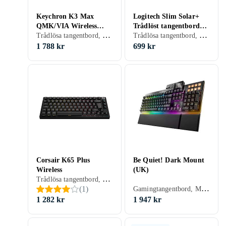
Keychron K3 Max
Logitech Slim Solar+
QMK/VIA Wireless
Trådlöst tangentbord
Trådlösa tangentbord, Tangentbord med kabel, Gamingtangentbord, Mekaniska tangentbord, Mekaniskt, Gateron Red, Engelsk, PC, Mac, 75%
Trådlösa tangentbord, Scissor switch , Engelsk, Mac, Standard
RGB Hot Swap Low
(Nordic)
Profile (Nordic)
1 788 kr
699 kr
Corsair K65 Plus
Be Quiet! Dark Mount
Wireless
(UK)
Trådlösa tangentbord, Tangentbord med kabel, Gamingtangentbord, Mekaniska tangentbord, Mekaniskt, Cherry MX Red, Engelsk, Mac, 75%
Gamingtangentbord, Mekaniska tangentbord, Mekaniskt, Engelsk, Ergonomiskt
(
1
)
1 282 kr
1 947 kr