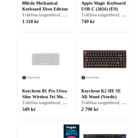
8Bitdo Mechanical
Apple Magic Keyboard
Keyboard Xbox Edition
USB-C (2024) (EN)
Trådlösa tangentbord, Tangentbord med kabel, Gamingtangentbord, Mekaniska tangentbord, Mekaniskt, Engelsk, PC
Trådlösa tangentbord, Engelsk, Mac, Surfplattor
1 118 kr
749 kr
Keychron B1 Pro Ultra-
Keychron K2 HE SE
Slim Wireless Tri-Mode
All-Wood (Nordic)
Trådlösa tangentbord, Gamingtangentbord, Mekaniska tangentbord, Mekaniskt, Engelsk, PC, Mac, 75%
Trådlösa tangentbord, Engelsk, Mac, 75%
(Elfenben)
349 kr
2 790 kr