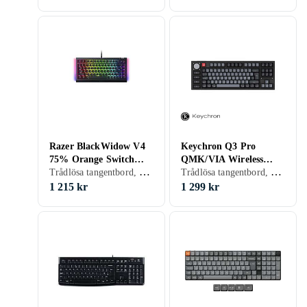
Razer BlackWidow V4
Keychron Q3 Pro
75% Orange Switch
QMK/VIA Wireless
Trådlösa tangentbord, Gamingtangentbord, Mekaniska tangentbord, Mekaniskt, Razer Orange, Engelsk, 75%
Trådlösa tangentbord, Gamingtangentbord, Mekaniska tangentbord, Mekaniskt, Engelsk, TKL (tenkeyless/kompakt)
(EN)
Custom Fully
Assembled Knob K Pro
1 215 kr
1 299 kr
Banana (EN)