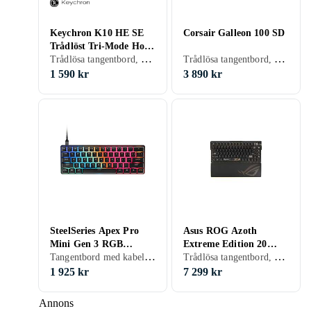
Keychron K10 HE SE
Corsair Galleon 100 SD
Trådlöst Tri-Mode Hot
Trådlösa tangentbord, Gamingtangentbord, Engelsk, Mac, Standard
Trådlösa tangentbord, Tangentbord med kabel, Gamingtangentbord, Mekaniska tangentbord, Mekaniskt, Engelsk, PC, Mac, Standard
Swap QMK Gateron 2.0
Purple Magnetic Switch
1 590 kr
3 890 kr
Nordisk
SteelSeries Apex Pro
Asus ROG Azoth
Mini Gen 3 RGB
Extreme Edition 20
Tangentbord med kabel, Gamingtangentbord, Engelsk, TKL (tenkeyless/kompakt)
Trådlösa tangentbord, Gamingtangentbord, Mekaniskt, Engelsk, Mac
(Nordic)
(Nordisk)
1 925 kr
7 299 kr
Annons