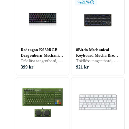
21%
Redragon K630RGB
8Bitdo Mechanical
Dragonborn Mechanical
Keyboard Mecha Break
Trådlösa tangentbord, Tangentbord med kabel, Gamingtangentbord, Mekaniska tangentbord, Mekaniskt, Engelsk, Mac, TKL (tenkeyless/kompakt)
Trådlösa tangentbord, Gamingtangentbord, Mekaniska tangentbord, Mekaniskt, Engelsk, PC
Gaming Keyboard
Edition (EN)
(Eng)
399 kr
921 kr