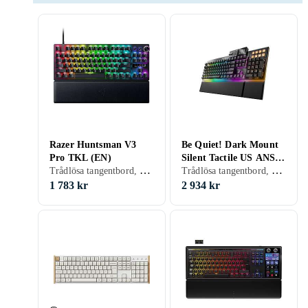
Razer Huntsman V3
Be Quiet! Dark Mount
Pro TKL (EN)
Silent Tactile US ANSI
Trådlösa tangentbord, Tangentbord med kabel, Gamingtangentbord, Mekaniskt, Engelsk, PC, SmartTV, TKL (tenkeyless/kompakt)
Trådlösa tangentbord, Gamingtangentbord, Mekaniska tangentbord, Mekaniskt, Engelsk, Ergonomiskt
Kabel USB Mekaniskt
Tangentbord RGB LED
1 783 kr
2 934 kr
(EN)