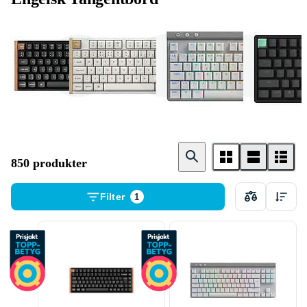
Trådlösa
Gamingtangent
Mekaniska
tangentbord
bord
tangentbord
850 produkter
Filter
1