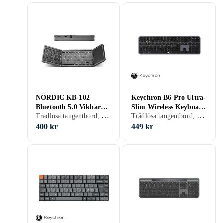
NÖRDIC KB-102
Keychron B6 Pro Ultra-
Bluetooth 5.0 Vikbar
Slim Wireless Keyboard
Trådlösa tangentbord, Engelsk, PC, Rullbart/vikbart
Trådlösa tangentbord, Gamingtangentbord, Mekaniska tangentbord, Mekaniskt, Engelsk, PC, Mac, Ergonomiskt
(EN)
Tri-Mode (Nordic)
400 kr
449 kr