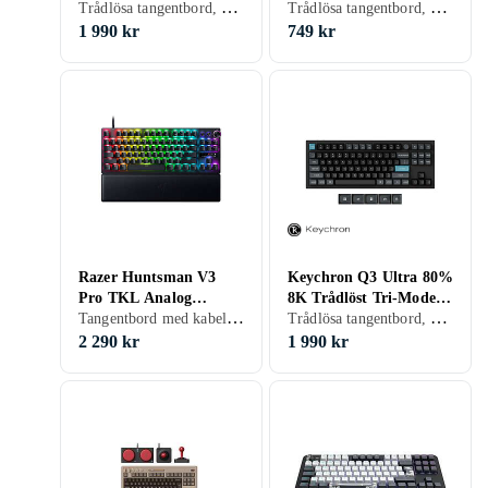
Trådlösa tangentbord, Gamingtangentbord, Mekaniska tangentbord, Mekaniskt, Engelsk, Mac, 75%
Trådlösa tangentbord, Tangentbord med kabel, Gamingtangentbord, Mekaniska tangentbord, Mekaniskt, Engelsk, Mac, 65%
Mekaniskt Tangentbord
Jupiter
(EN)
1 990 kr
749 kr
Razer Huntsman V3
Keychron Q3 Ultra 80%
Pro TKL Analog
8K Trådlöst Tri-Mode
Tangentbord med kabel, Gamingtangentbord, Engelsk, TKL (tenkeyless/kompakt)
Trådlösa tangentbord, Gamingtangentbord, Mekaniska tangentbord, Mekaniskt, Engelsk, Mac
Optical Switch GEN-2
Mekaniskt Tangentbord
(Nordic)
(EN)
2 290 kr
1 990 kr