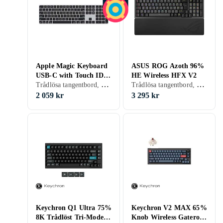
Apple Magic Keyboard
ASUS ROG Azoth 96%
USB-C with Touch ID
HE Wireless HFX V2
Trådlösa tangentbord, Tangentbord med kabel, Engelsk, Mac
Trådlösa tangentbord, Gamingtangentbord, Mekaniska tangentbord, Mekaniskt, ROG HFX V2, Engelsk, PC, Mac, 75%
and Numeric Keypad
(2024) (EN)
2 059 kr
3 295 kr
Keychron Q1 Ultra 75%
Keychron V2 MAX 65%
8K Trådlöst Tri-Mode
Knob Wireless Gateron