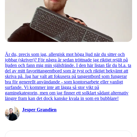
Är du, precis som jag, allergisk mot höga ljud när du sitter och
jobbar (skriver)? För några år sedan tröttnade jag riktigt rejält på
ljuden och fann mig min själsfrände. I den här listan får du bl.a. ta
del av mitt favorittangentbord som är tyst och riktigt bekvämt att
skriva på. Jag har valt att fokusera på tangentbord som fungerar
bra för generellt användande - som kontorsarbete eller vanligt
surfande. Vi kommer inte att lägga så stor vikt på
gamingkategorin, men om jag finner ett solklart sådant alternativ
längre fram kan det dock kanske kvala in som en bubblare!
Jesper Grandien