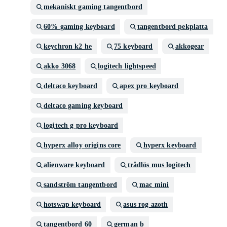
mekaniskt gaming tangentbord
60% gaming keyboard
tangentbord pekplatta
keychron k2 he
75 keyboard
akkogear
akko 3068
logitech lightspeed
deltaco keyboard
apex pro keyboard
deltaco gaming keyboard
logitech g pro keyboard
hyperx alloy origins core
hyperx keyboard
alienware keyboard
trådlös mus logitech
sandström tangentbord
mac mini
hotswap keyboard
asus rog azoth
tangentbord 60
german b