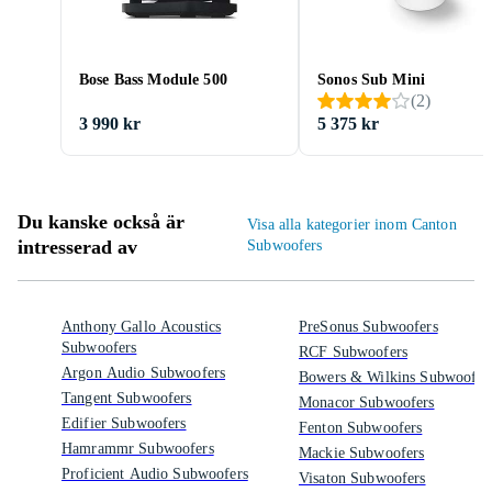
Bose Bass Module 500
Sonos Sub Mini
(
2
)
3 990 kr
5 375 kr
Du kanske också är
Visa alla kategorier inom Canton
intresserad av
Subwoofers
Anthony Gallo Acoustics
PreSonus Subwoofers
Subwoofers
RCF Subwoofers
Argon Audio Subwoofers
Bowers & Wilkins Subwoofer
Tangent Subwoofers
Monacor Subwoofers
Edifier Subwoofers
Fenton Subwoofers
Hamrammr Subwoofers
Mackie Subwoofers
Proficient Audio Subwoofers
Visaton Subwoofers