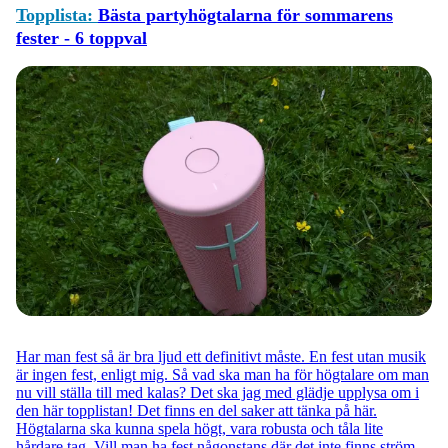
Topplista:
Bästa partyhögtalarna för sommarens
fester - 6 toppval
Har man fest så är bra ljud ett definitivt måste. En fest utan musik
är ingen fest, enligt mig. Så vad ska man ha för högtalare om man
nu vill ställa till med kalas? Det ska jag med glädje upplysa om i
den här topplistan! Det finns en del saker att tänka på här.
Högtalarna ska kunna spela högt, vara robusta och tåla lite
hårdare tag. Vill man ha fest någonstans där det inte finns ström