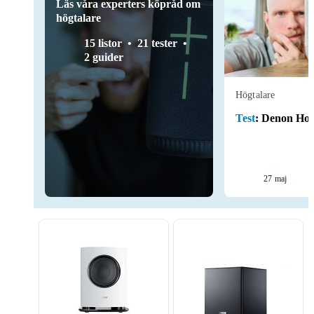
Läs våra experters köpråd om
högtalare
15 listor
21 tester
2 guider
Högtalare
Test
:
Denon Ho
27 maj