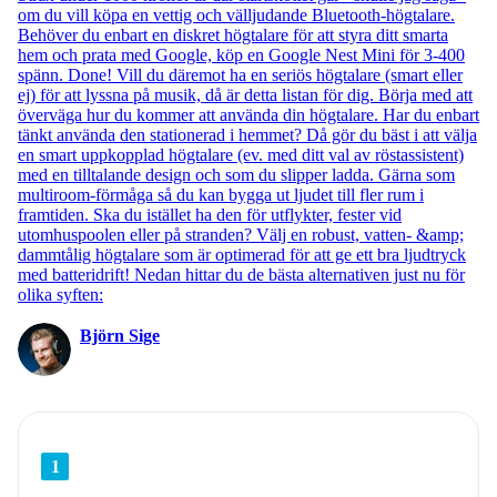
om du vill köpa en vettig och välljudande Bluetooth-högtalare.
Behöver du enbart en diskret högtalare för att styra ditt smarta
hem och prata med Google, köp en Google Nest Mini för 3-400
spänn. Done! Vill du däremot ha en seriös högtalare (smart eller
ej) för att lyssna på musik, då är detta listan för dig. Börja med att
överväga hur du kommer att använda din högtalare. Har du enbart
tänkt använda den stationerad i hemmet? Då gör du bäst i att välja
en smart uppkopplad högtalare (ev. med ditt val av röstassistent)
med en tilltalande design och som du slipper ladda. Gärna som
multiroom-förmåga så du kan bygga ut ljudet till fler rum i
framtiden. Ska du istället ha den för utflykter, fester vid
utomhuspoolen eller på stranden? Välj en robust, vatten- &amp;
dammtålig högtalare som är optimerad för att ge ett bra ljudtryck
med batteridrift! Nedan hittar du de bästa alternativen just nu för
olika syften:
Björn Sige
1