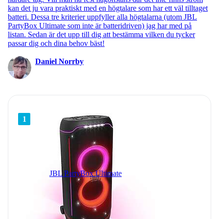
kan det ju vara praktiskt med en högtalare som har ett väl tilltaget
batteri. Dessa tre kriterier uppfyller alla högtalarna (utom JBL
PartyBox Ultimate som inte är batteridriven) jag har med på
listan. Sedan är det upp till dig att bestämma vilken du tycker
passar dig och dina behov bäst!
Daniel Norrby
1
JBL PartyBox Ultimate