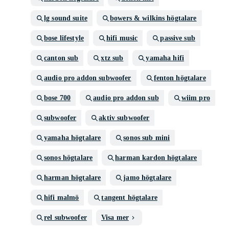
lg sound suite
bowers & wilkins högtalare
bose lifestyle
hifi music
passive sub
canton sub
xtz sub
yamaha hifi
audio pro addon subwoofer
fenton högtalare
bose 700
audio pro addon sub
wiim pro
subwoofer
aktiv subwoofer
yamaha högtalare
sonos sub mini
sonos högtalare
harman kardon högtalare
harman högtalare
jamo högtalare
hifi malmö
tangent högtalare
rel subwoofer
Visa mer