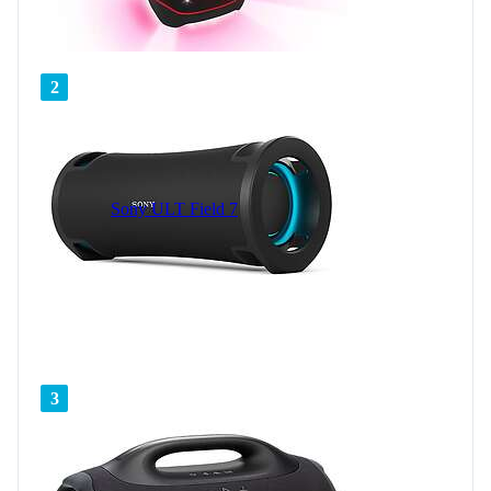
2
Sony ULT Field 7
3