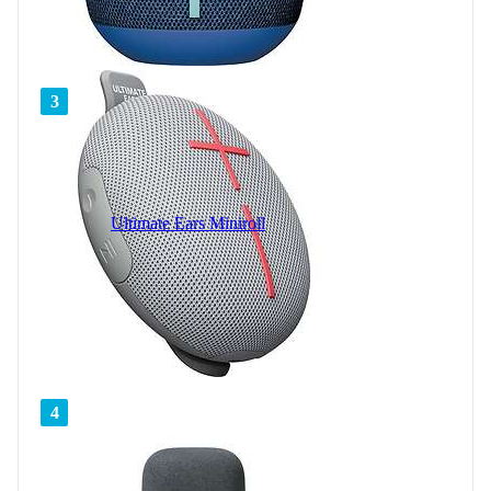
3
Ultimate Ears Miniroll
4