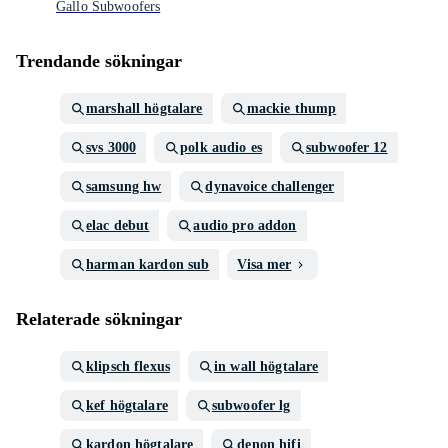
Gallo Subwoofers
Trendande sökningar
marshall högtalare
mackie thump
svs 3000
polk audio es
subwoofer 12
samsung hw
dynavoice challenger
elac debut
audio pro addon
harman kardon sub
Visa mer
Relaterade sökningar
klipsch flexus
in wall högtalare
kef högtalare
subwoofer lg
kardon högtalare
denon hifi