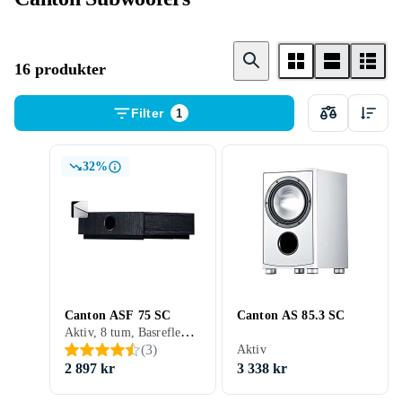
16 produkter
Filter
1
32%
Canton ASF 75 SC
Canton AS 85.3 SC
Aktiv, 8 tum, Basreflex, 60 W
(
3
)
Aktiv
2 897 kr
3 338 kr