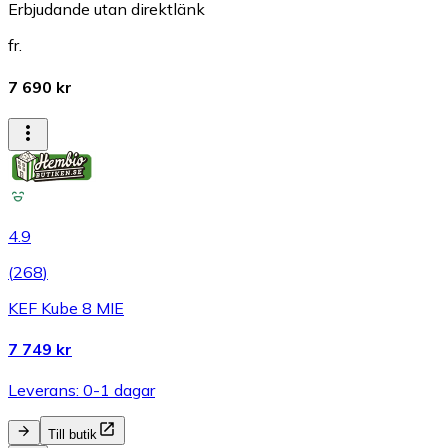
Erbjudande utan direktlänk
fr.
7 690 kr
4.9
(
268
)
KEF Kube 8 MIE
7 749 kr
Leverans: 0-1 dagar
Till butik