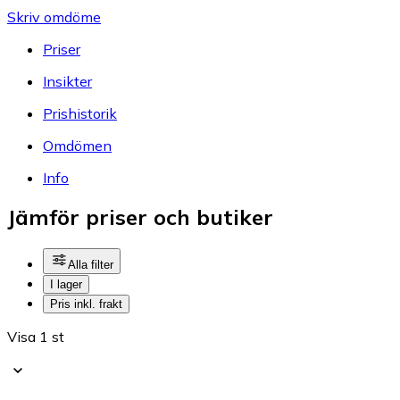
Skriv omdöme
Priser
Insikter
Prishistorik
Omdömen
Info
Jämför priser och butiker
Alla filter
I lager
Pris inkl. frakt
Visa 1 st