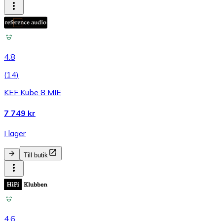
4.8
(
14
)
KEF Kube 8 MIE
7 749 kr
I lager
Till butik
4.6