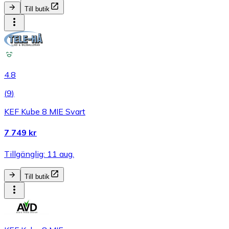
Till butik
4.8
(
9
)
KEF Kube 8 MIE Svart
7 749 kr
Tillgänglig: 11 aug.
Till butik