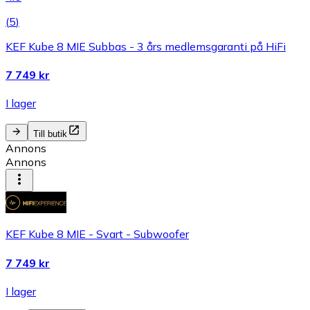
(
5
)
KEF Kube 8 MIE Subbas - 3 års medlemsgaranti på HiFi
7 749 kr
I lager
Till butik
Annons
Annons
KEF Kube 8 MIE - Svart - Subwoofer
7 749 kr
I lager