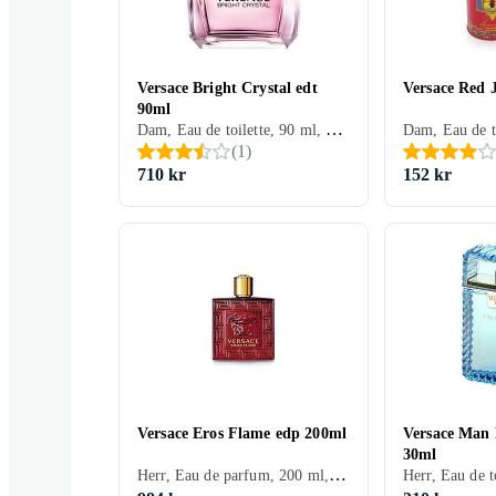
Versace Bright Crystal edt
Versace Red 
90ml
Dam, Eau de toilette, 90 ml, Crystal, Mysk, Äpple, Lotus, Citron/Citrus, Ros, Aldehyder, Pion, Trä, Granatäpple, Yuzu, Mahogny, Magnolia, Läder, Ambra
(
1
)
710 kr
152 kr
Versace Eros Flame edp 200ml
Versace Man 
30ml
Herr, Eau de parfum, 200 ml, Eros, Cederträ, Sandelträ, Tonkabönor, Mandarin, Citron/Citrus, Ros, Vetiver, Trä, Rosmarin, Peppar, Patchouli, Vanilj, Geranium, Ekmossa