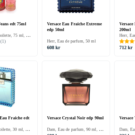
Jeans edt 75ml
Versace Eau Fraiche Extreme
Versace
edp 50ml
200ml
Dam, Eau de toilette, 75 ml, Mysk, Cederträ, Sandelträ, Cashmereträ, Tonkabönor, Lotus, Viol, Lilja, Lavendel, Fresia, Ros, Enbär, Bergamott, Liljekonvalj, Vetiver, Pion, Salvia, Trä, Gardenia, Nejlika, Aprikos, Galbanum, Gran, Patchouli, Heliotrop, Vinbär, Läder, Ylang Ylang, Syrén, Jasmin, Näckros, Vanilj, Ambra, Svarta vinbär, Persika, Plommon, Muskot, Iris, Geranium
(
1
)
Herr, Eau de parfum, 50 ml
608 kr
712 kr
Eau Fraiche edt
Versace Crystal Noir edp 90ml
Versace
Herr, Eau de toilette, 30 ml, Versace Man, Mysk, Cederträ, Citron/Citrus, Ros, Rosenträ, Bergamott, Kardemumma, Salvia, Trä, Dragon, Peppar, Saffran, Ambra
Dam, Eau de parfum, 90 ml, Crystal, Mysk, Sandelträ, Cashmereträ, Viol, Apelsinblomma, Kardemumma, Grapefrukt, Pion, Gardenia, Tuberos, Peppar, Ingefära, Kokos, Jasmin, Vanilj, Ambra, Körsbär