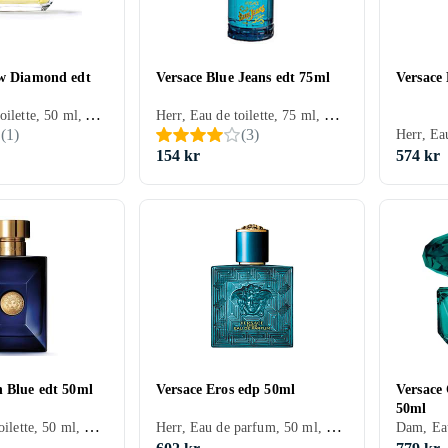
ow Diamond edt
Versace Blue Jeans edt 75ml
Versace
Dam, Eau de toilette, 50 ml, Yellow Diamond, Mysk, Tonkabönor, Neroli, Päron, Lotus, Fresia, Citron/Citrus, Apelsinblomma, Bergamott, Trä, Benzoin, Osmanthus, Jasmin, Näckros, Ambra, Persika, Guaiacträ, Mimosa
Herr, Eau de toilette, 75 ml, Blue Jeans, Mysk, Cederträ, Sandelträ, Tonkabönor, Apelsin, Viol, Lilja, Lavendel, Fresia, Basilika, Citron/Citrus, Ros, Rosenträ, Enbär, Bergamott, Liljekonvalj, Vetiver, Salvia, Trä, Nejlika, Aprikos, Galbanum, Gran, Patchouli, Heliotrop, Anis, Kanel, Vinbär, Läder, Lime, Jasmin, Vanilj, Ambra, Svarta vinbär, Persika, Muskot, Iris, Geranium, Ekmossa
(
1
)
(
3
)
154 kr
574 kr
n Blue edt 50ml
Versace Eros edp 50ml
Versace
50ml
Herr, Eau de toilette, 50 ml, Dylan Blue, Mysk, Tonkabönor, Viol, Bergamott, Grapefrukt, Rökelse, Trä, Peppar, Patchouli, Saffran, Fikon, Läder, Ambra, Papyrus
Herr, Eau de parfum, 50 ml, Eros, Cederträ, Tonkabönor, Mynta, Äpple, Citron/Citrus, Vetiver, Patchouli, Vanilj, Geranium, Ekmossa, Ambroxan