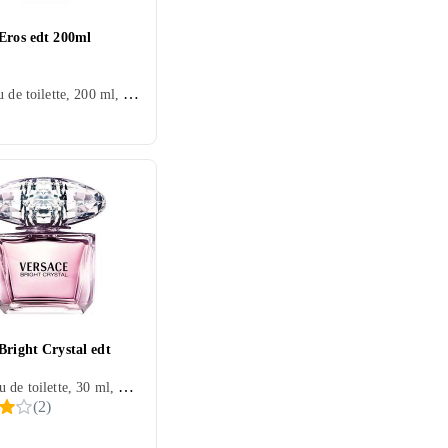
 Eros edt 200ml
Herr, Eau de toilette, 200 ml, Eros, Mysk, Cederträ, Sandelträ, Tonkabönor, Mandarin, Mynta, Äpple, Citron/Citrus, Ek, Bergamott, Vetiver, Salvia, Trä, Peppar, Patchouli, Mossa, Läder, Vanilj, Ambra, Geranium, Ekmossa
Bright Crystal edt
Dam, Eau de toilette, 30 ml, Crystal, Mysk, Apelsin, Äpple, Lotus, Viol, Citron/Citrus, Ros, Kaffe, Aldehyder, Pion, Trä, Granatäpple, Yuzu, Mahogny, Magnolia, Läder, Ambra
(
2
)