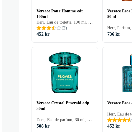
Versace Pour Homme edt
Versace Eros
100ml
50ml
Herr, Eau de toilette, 100 ml, Pour Homme, Mysk, Cederträ, Tonkabönor, Apelsin, Neroli, Mynta, Äpple, Viol, Citron/Citrus, Ros, Bergamott, Hyacint, Salvia, Trä, Pelargonia, Pomerans, Mossa, Läder, Jasmin, Vanilj, Ambra, Geranium
(
2
)
452 kr
736 kr
Versace Crystal Emerald edp
Versace Eros
30ml
Dam, Eau de parfum, 30 ml, Crystal, Mysk, Tonkabönor, Ros, Bergamott, Rökelse, Peppar, Jasmin, Persika, Hallon
508 kr
452 kr