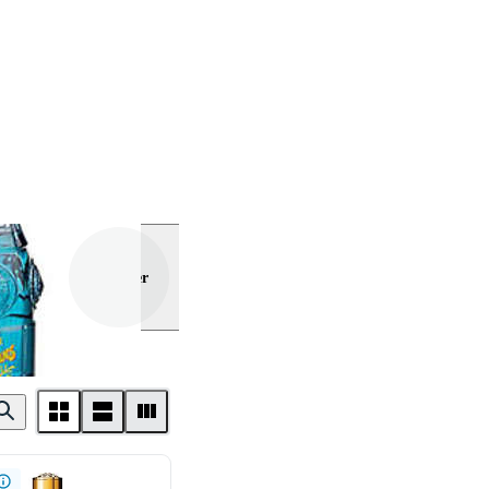
Visa mer
eans