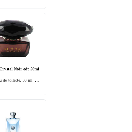
Crystal Noir edt 50ml
Dam, Eau de toilette, 50 ml, Crystal, Mysk, Sandelträ, Cashmereträ, Mandarin, Viol, Citron/Citrus, Ros, Apelsinblomma, Orkidé, Kardemumma, Grapefrukt, Aldehyder, Pion, Gardenia, Tuberos, Peppar, Heliotrop, Ingefära, Fikon, Kokos, Vinbär, Magnolia, Jasmin, Näckros, Vanilj, Ambra, Svarta vinbär, Körsbär