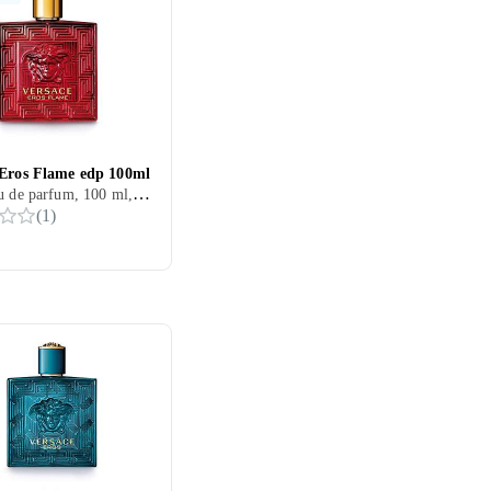
 Eros Flame edp 100ml
Herr, Eau de parfum, 100 ml, Eros, Cederträ, Sandelträ, Tonkabönor, Mandarin, Citron/Citrus, Ros, Ek, Vetiver, Trä, Tangerin, Rosmarin, Peppar, Patchouli, Pomerans, Olivträ, Mossa, Vanilj, Ambra, Geranium, Ekmossa
(
1
)