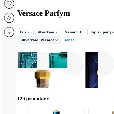
Versace Parfym
Pris
Tillverkare
Passar till
Typ av parfy
Tillverkare: Versace
Rensa
Eros
Crystal
Dylan Blue
120 produkter