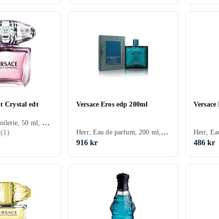
t Crystal edt
Versace Eros edp 200ml
Versace
Dam, Eau de toilette, 50 ml, Crystal, Mysk, Äpple, Lotus, Citron/Citrus, Ros, Aldehyder, Pion, Trä, Granatäpple, Yuzu, Mahogny, Magnolia, Läder, Ambra
Herr, Eau de parfum, 200 ml, Eros, Mynta, Äpple
(
1
)
916 kr
486 kr