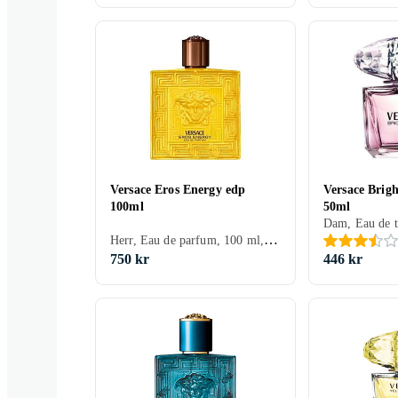
Versace Eros Energy edp
Versace Brigh
100ml
50ml
Herr, Eau de parfum, 100 ml, Eros, Mysk, Apelsin, Mandarin, Citron/Citrus, Bergamott, Grapefrukt, Blodapelsin, Peppar, Patchouli, Lime, Ambra, Svarta vinbär, Ekmossa
750 kr
446 kr