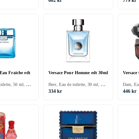
602 kr
779 kr
Eau Fraiche edt
Versace Pour Homme edt 30ml
Versace 
Herr, Eau de toilette, 50 ml, Versace Man, Mysk, Cederträ, Neroli, Citron/Citrus, Rosenträ, Tobak, Bergamott, Kardemumma, Salvia, Trä, Dragon, Peppar, Saffran, Olivträ, Ambra
Herr, Eau de toilette, 30 ml, Pour Homme, Mysk, Cederträ, Tonkabönor, Apelsin, Neroli, Mynta, Äpple, Viol, Citron/Citrus, Ros, Bergamott, Vetiver, Hyacint, Salvia, Trä, Pelargonia, Pomerans, Läder, Vanilj, Ambra, Geranium, Ekmossa
334 kr
446 kr