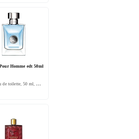
 Pour Homme edt 50ml
Herr, Eau de toilette, 50 ml, Pour Homme, Mysk, Cederträ, Tonkabönor, Apelsin, Mandarin, Neroli, Mynta, Äpple, Lotus, Viol, Citron/Citrus, Ros, Orkidé, Bergamott, Vetiver, Hyacint, Salvia, Trä, Guava, Blåregn, Pelargonia, Pomerans, Läder, Ylang Ylang, Jasmin, Vanilj, Ambra, Svarta vinbär, Geranium, Ekmossa