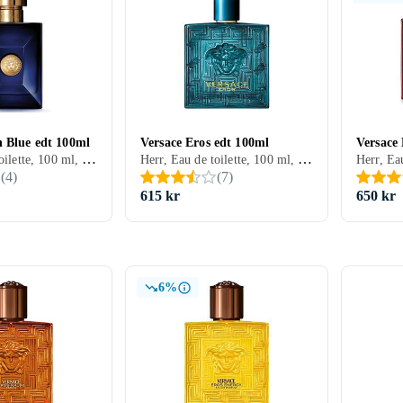
n Blue edt 100ml
Versace Eros edt 100ml
Versace
Herr, Eau de toilette, 100 ml, Dylan Blue, Mysk, Tonkabönor, Viol, Bergamott, Grapefrukt, Rökelse, Trä, Peppar, Patchouli, Saffran, Fikon, Ambra, Papyrus, Grönt te
Herr, Eau de toilette, 100 ml, Eros, Cederträ, Tonkabönor, Mynta, Äpple, Citron/Citrus, Ros, Ek, Vetiver, Pelargonia, Mossa, Vanilj, Ambra, Geranium, Ekmossa
(
4
)
(
7
)
615 kr
650 kr
6%