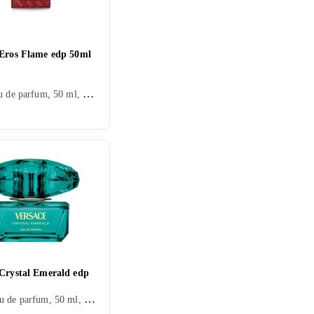
 Eros Flame edp 50ml
Herr, Eau de parfum, 50 ml, Eros, Cederträ, Sandelträ, Tonkabönor, Mandarin, Citron/Citrus, Ros, Vetiver, Trä, Rosmarin, Peppar, Patchouli, Olivträ, Vanilj, Ambra, Choklad, Geranium, Ekmossa
 Crystal Emerald edp
Dam, Eau de parfum, 50 ml, Crystal