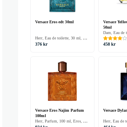
Versace Eros edt 30ml
Versace Yell
50ml
Herr, Eau de toilette, 30 ml, Eros, Cederträ, Tonkabönor, Mynta, Äpple, Citron/Citrus, Ros, Ek, Vetiver, Mossa, Vanilj, Ambra, Geranium, Ekmossa
376 kr
458 kr
Versace Eros Najim Parfum
Versace Dyla
100ml
Herr, Parfum, 100 ml, Eros, Mandarin, Kardemumma, Vetiver, Rökelse, Patchouli, Karamell, Oud