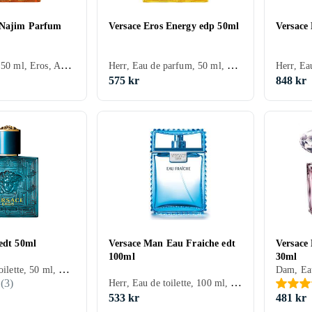
 Najim Parfum
Versace Eros Energy edp 50ml
Versace
Herr, Parfum, 50 ml, Eros, Apelsin, Mandarin, Kardemumma, Vetiver, Rökelse, Patchouli, Karamell, Oud
Herr, Eau de parfum, 50 ml, Eros, Mysk, Apelsin, Mandarin, Citron/Citrus, Bergamott, Grapefrukt, Blodapelsin, Peppar, Patchouli, Lime, Ambra, Svarta vinbär, Ekmossa
575 kr
848 kr
 edt 50ml
Versace Man Eau Fraiche edt
Versace 
100ml
30ml
Herr, Eau de toilette, 50 ml, Eros, Cederträ, Tonkabönor, Mynta, Äpple, Citron/Citrus, Ros, Ek, Vetiver, Pelargonia, Mossa, Vanilj, Ambra, Geranium, Ekmossa
Herr, Eau de toilette, 100 ml, Versace Man, Mysk, Cederträ, Neroli, Citron/Citrus, Ros, Rosenträ, Bergamott, Kardemumma, Salvia, Trä, Dragon, Peppar, Saffran, Olivträ, Ambra
(
3
)
533 kr
481 kr