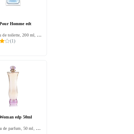
 Pour Homme edt
Herr, Eau de toilette, 200 ml, Pour Homme, Mysk, Cederträ, Tonkabönor, Apelsin, Neroli, Citron/Citrus, Ros, Bergamott, Hyacint, Salvia, Trä, Pelargonia, Pomerans, Jasmin, Ambra, Geranium
(
1
)
 Woman edp 50ml
Dam, Eau de parfum, 50 ml, Mysk, Cederträ, Mandarin, Lotus, Lilja, Ros, Bergamott, Trä, Gardenia, Läder, Jasmin, Ambra, Plommon, Hallon