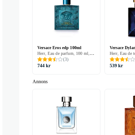
The Dreamer
Versense
Versace Eros edp 100ml
Versace Dyla
Herr, Eau de parfum, 100 ml, Eros, Mysk, Cederträ, Sandelträ, Tonkabönor, Mandarin, Mynta, Äpple, Lavendel, Citron/Citrus, Vetiver, Salvia, Trä, Peppar, Patchouli, Läder, Vanilj, Ambra, Geranium, Ekmossa
(
3
)
744 kr
539 kr
Annons