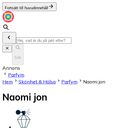
Fortsätt till huvudinnehåll
Sök
Annons
Parfym
Hem
Skönhet & Hälsa
Parfym
Naomi jon
Naomi jon