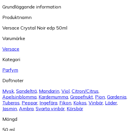
Grundläggande information
Produktnamn
Versace Crystal Noir edp 50ml
Varumärke
Versace
Kategori
Parfym
Doftnoter
Mysk
,
Sandelträ
,
Mandarin
,
Viol
,
Citron/Citrus
,
Apelsinblomma
,
Kardemumma
,
Grapefrukt
,
Pion
,
Gardenia
,
Tuberos
,
Peppar
,
Ingefära
,
Fikon
,
Kokos
,
Vinbär
,
Läder
,
Jasmin
,
Ambra
,
Svarta vinbär
,
Körsbär
Mängd
50 ml