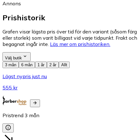
Annons
Prishistorik
Grafen visar lägsta pris över tid för den variant (såsom färg
eller storlek) som varit billigast vid varje tidpunkt. Frakt och
begagnat ingår inte.
Läs mer om prishistoriken.
Välj butik
3 mån
6 mån
1 år
2 år
Allt
Lägst nypris just nu
555 kr
Pristrend
3
mån