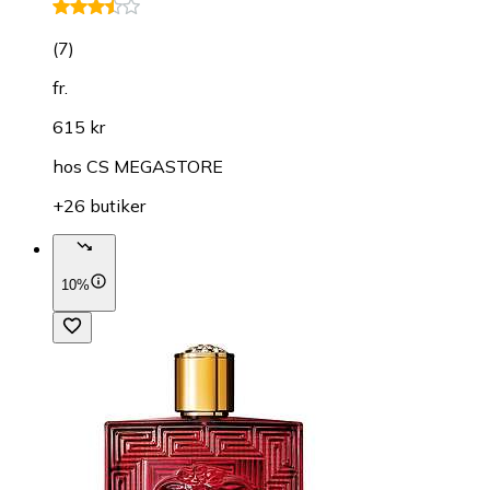
(
7
)
fr.
615 kr
hos
CS MEGASTORE
+26 butiker
10%