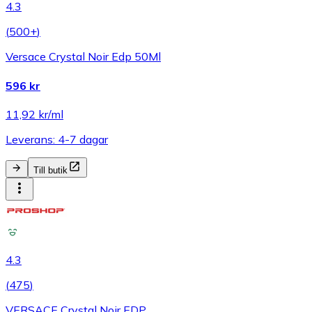
4.3
(
500+
)
Versace Crystal Noir Edp 50Ml
596 kr
11,92 kr/ml
Leverans: 4-7 dagar
Till butik
4.3
(
475
)
VERSACE Crystal Noir EDP