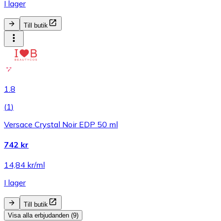
I lager
Till butik
1.8
(
1
)
Versace Crystal Noir EDP 50 ml
742 kr
14,84 kr/ml
I lager
Till butik
Visa alla erbjudanden (9)