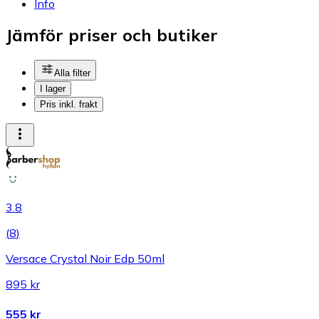
Info
Jämför priser och butiker
Alla filter
I lager
Pris inkl. frakt
3.8
(
8
)
Versace Crystal Noir Edp 50ml
895 kr
555 kr