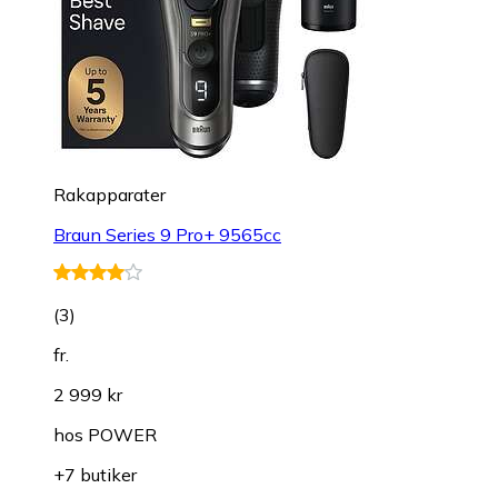
Rakapparater
Braun Series 9 Pro+ 9565cc
(
3
)
fr.
2 999 kr
hos
POWER
+7 butiker