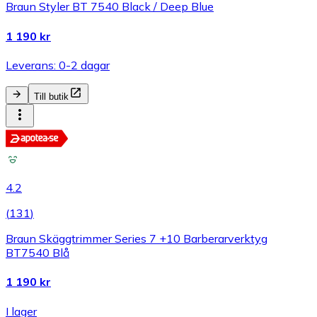
Braun Styler BT 7540 Black / Deep Blue
1 190 kr
Leverans: 0-2 dagar
Till butik
4.2
(
131
)
Braun Skäggtrimmer Series 7 +10 Barberarverktyg
BT7540 Blå
1 190 kr
I lager