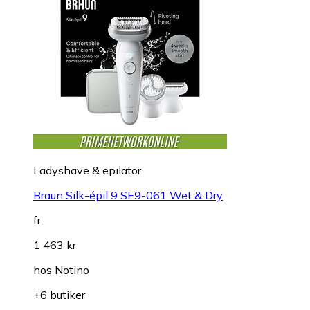
Ladyshave & epilator
Braun Silk-épil 9 SE9-061 Wet & Dry
fr.
1 463 kr
hos
Notino
+6 butiker