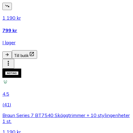
1 190 kr
799 kr
I lager
Till butik
4.5
(
41
)
Braun Series 7 BT7540 Skäggtrimmer + 10 stylingenheter
1 st.
1 190 kr