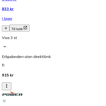
833 kr
I lager
Till butik
Visa 3 st
Erbjudanden utan direktlänk
fr.
915 kr