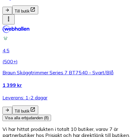
Till butik
4.5
(
500+
)
Braun Skäggtrimmer Series 7 BT7540 - Svart/Blå
1 399 kr
Leverans: 1-2 dagar
Till butik
Visa alla erbjudanden (8)
Vi har hittat produkten i totalt 10 butiker, varav 7 är
partnerbutiker hos Prisjakt och har direktlänk till butiken.