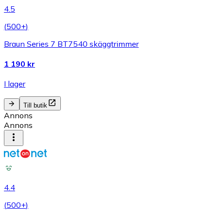
4.5
(
500+
)
Braun Series 7 BT7540 skäggtrimmer
1 190 kr
I lager
Till butik
Annons
Annons
4.4
(
500+
)