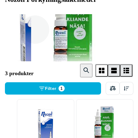
Nästäppa &
Bihåleinflamma
rinnsnuva
tion
3 produkter
Filter
1