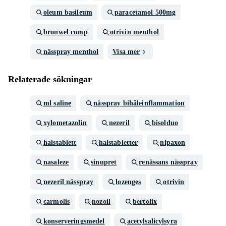
oleum basileum
paracetamol 500mg
bronwel comp
otrivin menthol
nässpray menthol
Visa mer
Relaterade sökningar
ml saline
nässpray bihåleinflammation
xylometazolin
nezeril
bisolduo
halstablett
halstabletter
nipaxon
nasaleze
sinupret
renässans nässpray
nezeril nässpray
lozenges
otrivin
carmolis
nozoil
bertolix
konserveringsmedel
acetylsalicylsyra