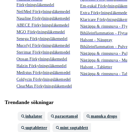
Förkylningsläkemedel
Em-eukal Förkylningsläkemed
NeilMed Förkylningsläkemedel
Extra Förkylningsläkemedel
Nasaline Förkylningsläkemedel
Klaricare Förkylningsläkemed
ABECE Förkylningsläkemedel
Nästäppa & rinnsnuva - Flyta
MGO Förkylningsläkemedel
Bihåleinflammation - Flytand
Senega Förkylningsläkemedel
Halsont - Nässpray
Mucofyl Förkylningsläkemedel
Bihåleinflammation - Pulver
Sterimar Förkylningsläkemedel
Nästäppa & rinnsnuva - Pulve
Otosan Förkylningsläkemedel
Nästäppa & rinnsnuva - Muns
Halzin Förkylningsläkemedel
Halsont - Tabletter
Medistus Förkylningsläkemedel
Nästäppa & rinnsnuva - Tablet
Coldycin Förkylningsläkemedel
ClearMax Förkylningsläkemedel
Trendande sökningar
inhalator
paracetamol
manuka drops
sugtabletter
mint sugtablett