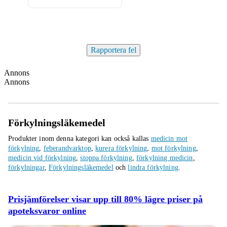
Rapportera fel
Annons
Annons
Förkylningsläkemedel
Produkter inom denna kategori kan också kallas
medicin mot
förkylning
,
feberandvarktop
,
kurera förkylning
,
mot förkylning
,
medicin vid förkylning
,
stoppa förkylning
,
förkylning medicin
,
förkylningar
,
Förkylningsläkemedel
och
lindra förkylning
.
Prisjämförelser visar upp till 80% lägre priser på
apoteksvaror online