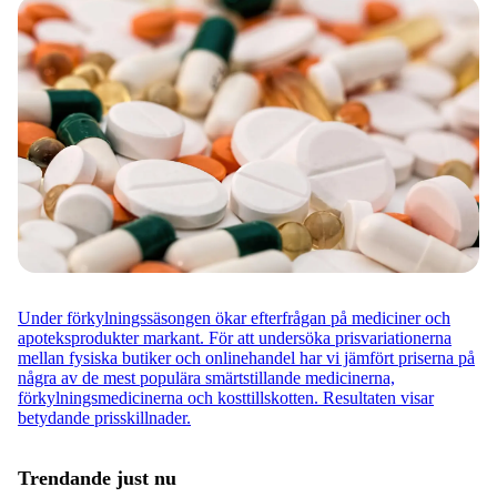
Under förkylningssäsongen ökar efterfrågan på mediciner och
apoteksprodukter markant. För att undersöka prisvariationerna
mellan fysiska butiker och onlinehandel har vi jämfört priserna på
några av de mest populära smärtstillande medicinerna,
förkylningsmedicinerna och kosttillskotten. Resultaten visar
betydande prisskillnader.
Trendande just nu