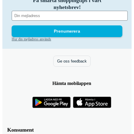
Få smarta shoppingtips i vårt
nyhetsbrev!
Prenumerera
Hur din mejladress används
Ge oss feedback
Hämta mobilappen
Konsument