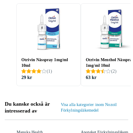
Otrivin Nässpray 1mg/ml
Otrivin Menthol Nässpra
10ml
1mg/ml 10ml
(
1
)
(
2
)
29 kr
63 kr
Du kanske också är
Visa alla kategorier inom Nozoil
intresserad av
Förkylningsläkemedel
Manuka Health
Apoteket Förkylningsläkemed