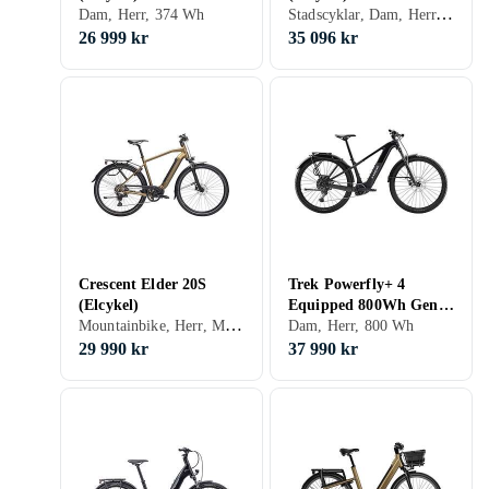
Stadscyklar, Dam, Herr, Bakhjul, 500 Wh
Dam, Herr, 374 Wh
26 999 kr
35 096 kr
Crescent Elder 20S
Trek Powerfly+ 4
(Elcykel)
Equipped 800Wh Gen 5
Mountainbike, Herr, Mittmonterad, 500 Wh
(Elektrisk)
Dam, Herr, 800 Wh
29 990 kr
37 990 kr