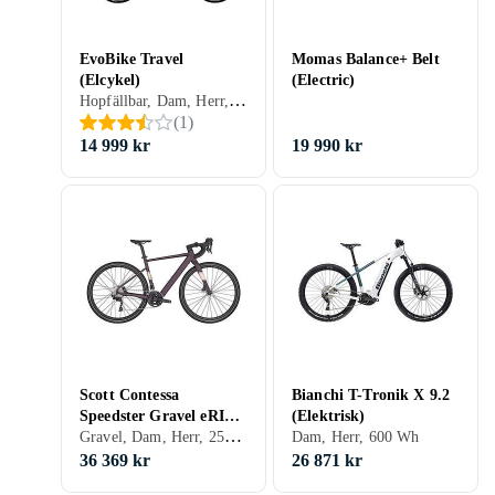
EvoBike Travel
Momas Balance+ Belt
(Elcykel)
(Electric)
Hopfällbar, Dam, Herr, Mittmonterad, 324 Wh
(
1
)
14 999 kr
19 990 kr
Scott Contessa
Bianchi T-Tronik X 9.2
Speedster Gravel eRIDE
(Elektrisk)
Gravel, Dam, Herr, 250 Wh
25 (Electric)
Dam, Herr, 600 Wh
36 369 kr
26 871 kr