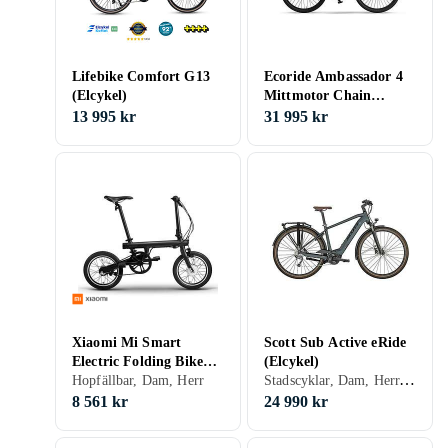
Lifebike Comfort G13
Ecoride Ambassador 4
(Elcykel)
Mittmotor Chain
(Electric)
13 995 kr
31 995 kr
Xiaomi Mi Smart
Scott Sub Active eRide
Electric Folding Bike
(Elcykel)
Stadscyklar, Dam, Herr, Mittmonterad, 400 Wh
(Elcykel)
Hopfällbar, Dam, Herr
8 561 kr
24 990 kr