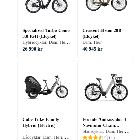
Specialized Turbo Como
Crescent Elston 20B
3.0 IGH (Elcykel)
(Elcykel)
Hybridcyklar, Dam, Herr, 710 Wh
Dam, Herr
26 990 kr
40 945 kr
Cube Trike Family
Ecoride Ambassador 4
Hybrid (Electric)
Navmotor Chain
Stadscyklar, Dam, Herr, Framhjul, 709 Wh
(Electric)
Lådcyklar, Dam, Herr, 750 Wh
(
1
)