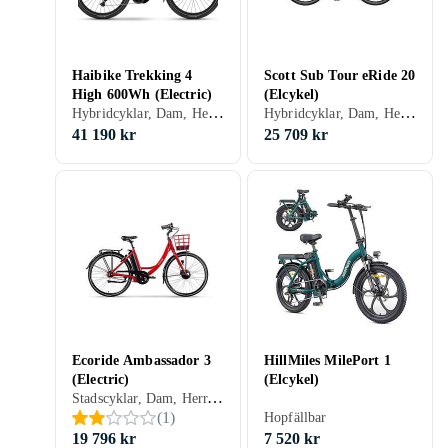
Haibike Trekking 4
Scott Sub Tour eRide 20
High 600Wh (Electric)
(Elcykel)
Hybridcyklar, Dam, Herr, Mittmonterad, 720 Wh
Hybridcyklar, Dam, Herr, Mittmonterad, 625 Wh
41 190 kr
25 709 kr
Ecoride Ambassador 3
HillMiles MilePort 1
(Electric)
(Elcykel)
Stadscyklar, Dam, Herr, Framhjul, 530 Wh
(
1
)
Hopfällbar
19 796 kr
7 520 kr