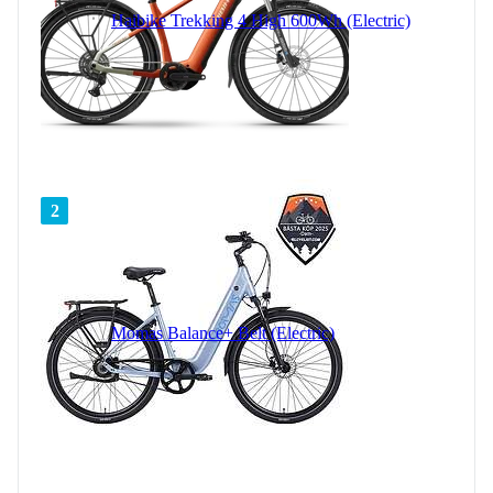
Haibike Trekking 4 High 600Wh (Electric)
2
Momas Balance+ Belt (Electric)