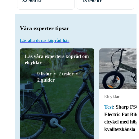
32 990 kr
18 990 kr
Våra experter tipsar
Läs alla deras köpråd här
Läs våra experters köpråd om
elcyklar
9 listor
2 tester
2 guider
Elcyklar
Test
:
Sharp FS0
Electric Fat Bik
elcykel med hög
kvalitetskänsla