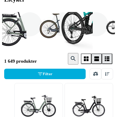
Stadscyklar
Hybridcyklar
Mountainbike
1 649 produkter
Filter