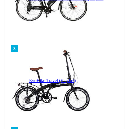
3
EvoBike Travel (Elcykel)