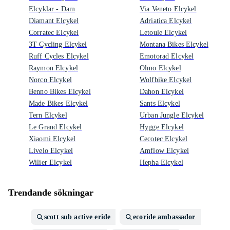
Elcyklar - Dam
Via Veneto Elcykel
Diamant Elcykel
Adriatica Elcykel
Corratec Elcykel
Letoule Elcykel
3T Cycling Elcykel
Montana Bikes Elcykel
Ruff Cycles Elcykel
Emotorad Elcykel
Raymon Elcykel
Olmo Elcykel
Norco Elcykel
Wolfbike Elcykel
Benno Bikes Elcykel
Dahon Elcykel
Made Bikes Elcykel
Sants Elcykel
Tern Elcykel
Urban Jungle Elcykel
Le Grand Elcykel
Hygge Elcykel
Xiaomi Elcykel
Cecotec Elcykel
Livelo Elcykel
Amflow Elcykel
Wilier Elcykel
Hepha Elcykel
Trendande sökningar
scott sub active eride
ecoride ambassador