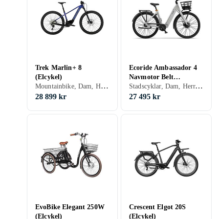
Trek Marlin+ 8
Ecoride Ambassador 4
(Elcykel)
Navmotor Belt
Mountainbike, Dam, Herr, 400 Wh
Stadscyklar, Dam, Herr, Framhjul, 709 Wh
(Electric)
28 899 kr
27 495 kr
EvoBike Elegant 250W
Crescent Elgot 20S
(Elcykel)
(Elcykel)