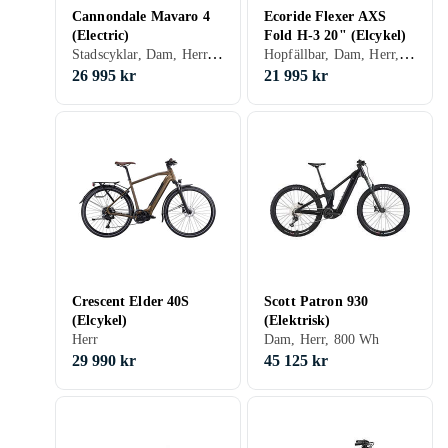
Cannondale Mavaro 4
Ecoride Flexer AXS
(Electric)
Fold H-3 20" (Elcykel)
Stadscyklar, Dam, Herr, Mittmonterad, 500 Wh
Hopfällbar, Dam, Herr, Framhjul, 576 Wh
26 995 kr
21 995 kr
Crescent Elder 40S
Scott Patron 930
(Elcykel)
(Elektrisk)
Herr
Dam, Herr, 800 Wh
29 990 kr
45 125 kr