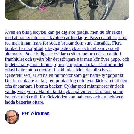
Även en billig elcykel kan ge dig stor glädje, men du får räkna
med att räckvidden och kvalitén är lite lägre. Passa på att köpa på
rea men innan mars för sedan brukar dom vara slutsålda. Flera
butiker har börjat sälja begagnade cyklar och det kan vara ett
alternativ. På de billigaste cyklarna sitter motorn nästan alltid i
framhjulet och tyvärr blir det stötigare när man kör över gupp, och
hjulet slirar gärna i branta, grusiga uppförsbackar. Därför är det
oftast bättre att ha motorn i bakhjulet. Men det allra bästa
(generellt sett) är att ha en mittmotor som ger bättre tyngdpunkt.
Det blir enklare att laga en punktering och byta däck samt att den
ofta är starkare i branta backar. Cyklar med mittmotorer är dock
vanligtvis dyrare. Har du tänkt cykla på vintern så räkna på om
batteriet räcker till för räckvidden kan halveras och du behöver
ladda batteriet oftare.
Per Wickman