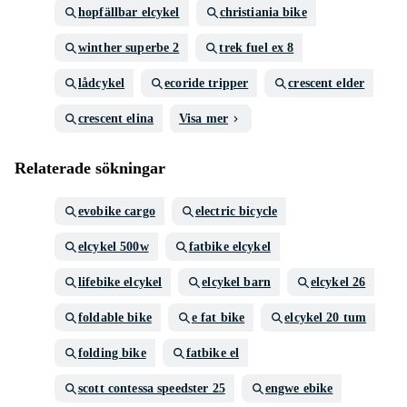
hopfällbar elcykel
christiania bike
winther superbe 2
trek fuel ex 8
lådcykel
ecoride tripper
crescent elder
crescent elina
Visa mer
Relaterade sökningar
evobike cargo
electric bicycle
elcykel 500w
fatbike elcykel
lifebike elcykel
elcykel barn
elcykel 26
foldable bike
e fat bike
elcykel 20 tum
folding bike
fatbike el
scott contessa speedster 25
engwe ebike