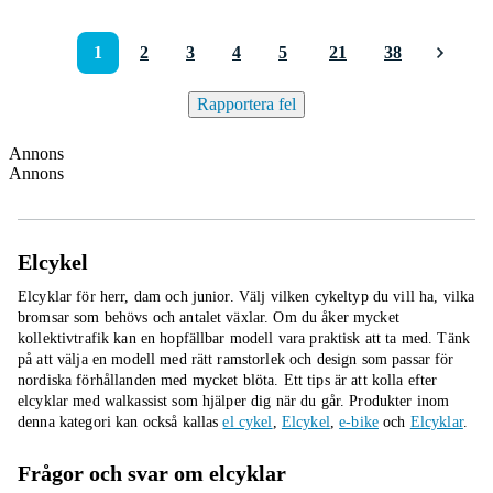
1
2
3
4
5
21
38
Rapportera fel
Annons
Annons
Elcykel
Elcyklar för herr, dam och junior. Välj vilken cykeltyp du vill ha, vilka
bromsar som behövs och antalet växlar. Om du åker mycket
kollektivtrafik kan en hopfällbar modell vara praktisk att ta med. Tänk
på att välja en modell med rätt ramstorlek och design som passar för
nordiska förhållanden med mycket blöta. Ett tips är att kolla efter
elcyklar med walkassist som hjälper dig när du går.
Produkter inom
denna kategori kan också kallas
el cykel
,
Elcykel
,
e-bike
och
Elcyklar
.
Frågor och svar om elcyklar