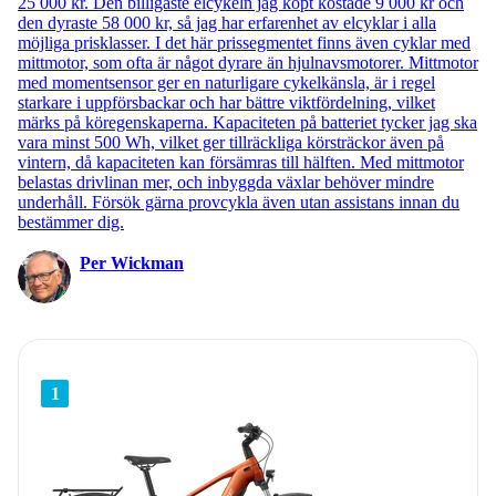
25 000 kr. Den billigaste elcykeln jag köpt kostade 9 000 kr och
den dyraste 58 000 kr, så jag har erfarenhet av elcyklar i alla
möjliga prisklasser. I det här prissegmentet finns även cyklar med
mittmotor, som ofta är något dyrare än hjulnavsmotorer. Mittmotor
med momentsensor ger en naturligare cykelkänsla, är i regel
starkare i uppförsbackar och har bättre viktfördelning, vilket
märks på köregenskaperna. Kapaciteten på batteriet tycker jag ska
vara minst 500 Wh, vilket ger tillräckliga körsträckor även på
vintern, då kapaciteten kan försämras till hälften. Med mittmotor
belastas drivlinan mer, och inbyggda växlar behöver mindre
underhåll. Försök gärna provcykla även utan assistans innan du
bestämmer dig.
Per Wickman
1