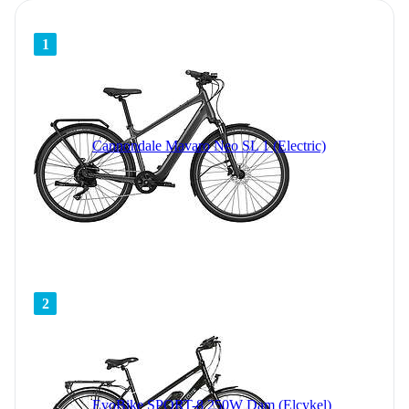
1
Cannondale Mavaro Neo SL 1 (Electric)
2
EvoBike SPORT-8 250W Dam (Elcykel)