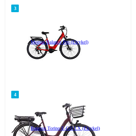
3
Momas Balance Pro (Elcykel)
4
Batavus Torino E-GO LX (Elcykel)