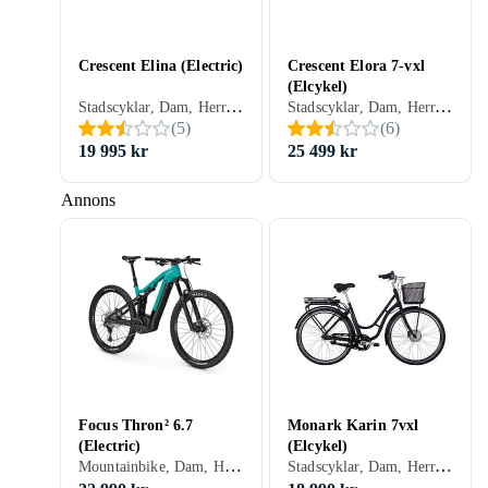
Crescent Elina (Electric)
Crescent Elora 7-vxl
(Elcykel)
Stadscyklar, Dam, Herr, Framhjul, 400 Wh
Stadscyklar, Dam, Herr, Mittmonterad, 417 Wh
(
5
)
(
6
)
19 995 kr
25 499 kr
Annons
Focus Thron² 6.7
Monark Karin 7vxl
(Electric)
(Elcykel)
Mountainbike, Dam, Herr, Mittmonterad, 600 Wh
Stadscyklar, Dam, Herr, Mittmonterad, 400 Wh