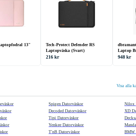
laptopfodral 13"
Tech-Protect Defender RS
dbramant
Laptopväska (Svart)
Laptop Br
216 kr
948 kr
Visa alla 
rväskor
Spigen Datorväskor
Nilox 
väskor
Decoded Datorväskor
XD De
skor
Tipi Datorväskor
Decks
äskor
Yenkee Datorväskor
Manda
äskor
T'nB Datorväskor
BMW D