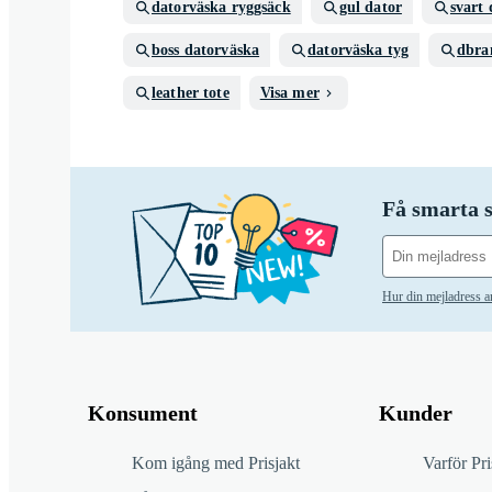
datorväska ryggsäck
gul dator
svart
boss datorväska
datorväska tyg
dbra
leather tote
Visa mer
Få smarta s
Hur din mejladress 
Konsument
Kunder
Kom igång med Prisjakt
Varför Pri