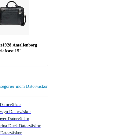
e1928 Amalienborg
Tiger of Sweden Burin
Ande
iefcase 15"
Back
2 499 kr
299 
kategorier inom Datorväskor
Datorväskor
sign Datorväskor
aver Datorväskor
rina Duck Datorväskor
atorväskor