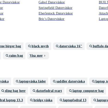
r Datorväskor
Gabol Datorväskor
BUILT
or
Springfield Datorväskor
Datorf
kor
Eberlestock Datorväskor
Attach
kor
Bric's Datorväskor
Lapto
ene birger bag
black myth
datorväska 16"
buffalo d
rains bag
Visa mer
 väska
laptopväska läder
saddler datorväska
laptop t
sling bag herr
datorfodral svart
laptop computer bag
dral laptop 13.3
bridge väska
laptopfodral 13
laptop