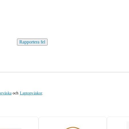
Rapportera fel
orväska
och
Laptopväskor
.