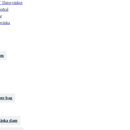
 Datorväskor
odral
e
pväska
am
ote bag
väska dam