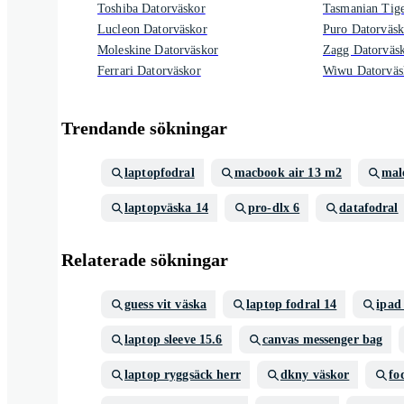
Toshiba Datorväskor
Tasmanian Tige
Lucleon Datorväskor
Puro Datorväsk
Moleskine Datorväskor
Zagg Datorväs
Ferrari Datorväskor
Wiwu Datorväs
Trendande sökningar
laptopfodral
macbook air 13 m2
mal
laptopväska 14
pro-dlx 6
datafodral
Relaterade sökningar
guess vit väska
laptop fodral 14
ipad
laptop sleeve 15.6
canvas messenger bag
laptop ryggsäck herr
dkny väskor
fo