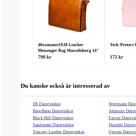
dbramante1928 Leather
Tech-Protect 
Messenger Bag Marselisborg 14"
790 kr
172 kr
Du kanske också är intresserad av
Db Datorväskor
Wortmann Dato
BaooBaoo Datorväskor
Alumaxx Dator
Black Hill Datorväskor
Facom Datorvä
Sandstrøm Datorväskor
Durable Datorv
Tuscany Leather Datorväskor
Ugreen Datorv