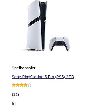
Spelkonsoler
Sony PlayStation 5 Pro (PS5) 2TB
(
11
)
fr.