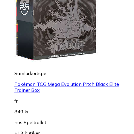
Samlarkortspel
Pokémon TCG Mega Evolution Pitch Black Elite
Trainer Box
fr.
849 kr
hos
Speltrollet
+13 butiker