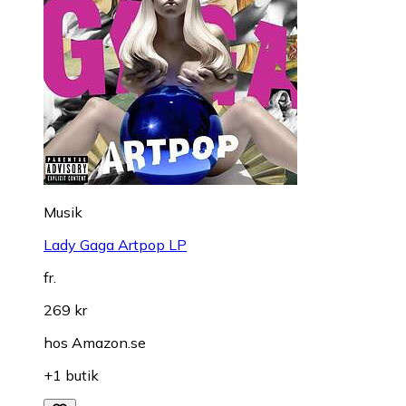
Musik
Lady Gaga Artpop LP
fr.
269 kr
hos
Amazon.se
+1 butik