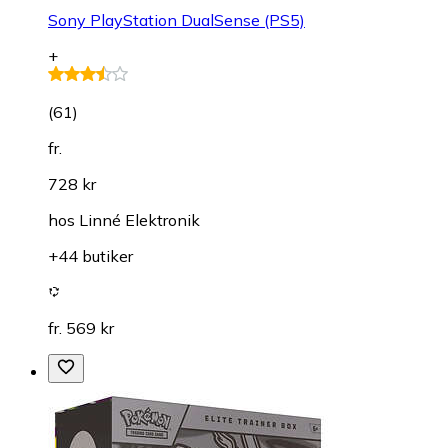
Sony PlayStation DualSense (PS5)
+
(
61
)
fr.
728 kr
hos
Linné Elektronik
+44 butiker
fr. 569 kr