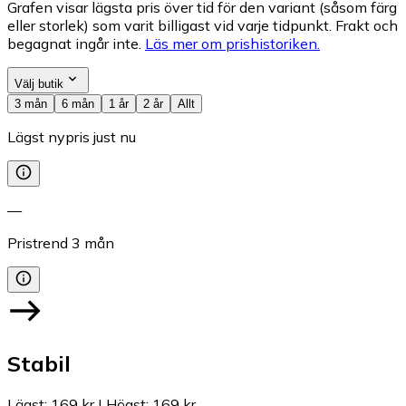
Grafen visar lägsta pris över tid för den variant (såsom färg
eller storlek) som varit billigast vid varje tidpunkt. Frakt och
begagnat ingår inte.
Läs mer om prishistoriken.
Välj butik
3 mån
6 mån
1 år
2 år
Allt
Lägst nypris just nu
—
Pristrend
3
mån
Stabil
Lägst
:
169 kr
|
Högst
:
169 kr