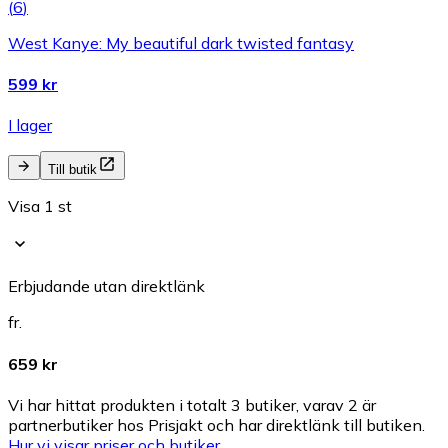
(
6
)
West Kanye: My beautiful dark twisted fantasy
599 kr
I lager
Till butik
Visa 1 st
Erbjudande utan direktlänk
fr.
659 kr
Vi har hittat produkten i totalt 3 butiker, varav 2 är
partnerbutiker hos Prisjakt och har direktlänk till butiken.
Hur vi visar priser och butiker.