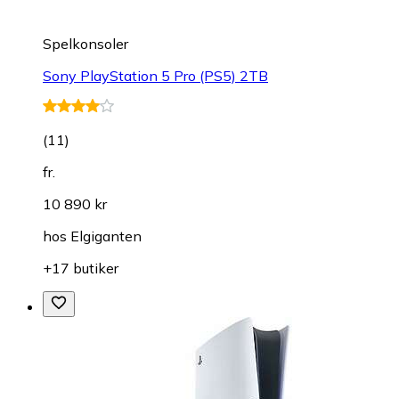
Spelkonsoler
Sony PlayStation 5 Pro (PS5) 2TB
(
11
)
fr.
10 890 kr
hos
Elgiganten
+17 butiker