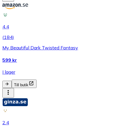
4.4
(
184
)
My Beautiful Dark Twisted Fantasy
599 kr
I lager
Till butik
2.4