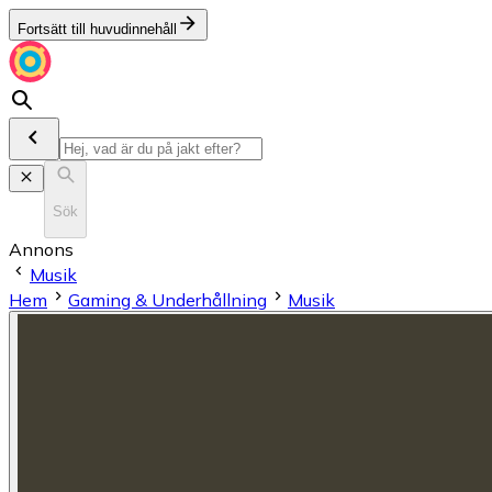
Fortsätt till huvudinnehåll
Sök
Annons
Musik
Hem
Gaming & Underhållning
Musik