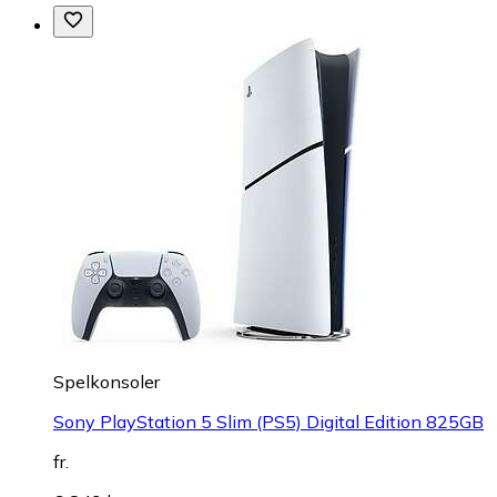
Spelkonsoler
Sony PlayStation 5 Slim (PS5) Digital Edition 825GB
fr.