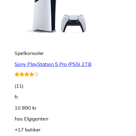
Spelkonsoler
Sony PlayStation 5 Pro (PS5) 2TB
(
11
)
fr.
10 890 kr
hos
Elgiganten
+17 butiker