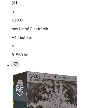
(
61
)
fr.
728 kr
hos
Linné Elektronik
+44 butiker
fr. 569 kr