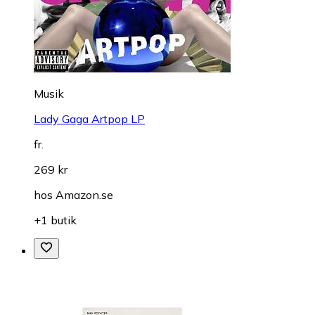
Musik
Lady Gaga Artpop LP
fr.
269 kr
hos
Amazon.se
+1 butik