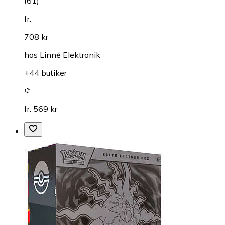
(
61
)
fr.
708 kr
hos
Linné Elektronik
+44 butiker
fr. 569 kr