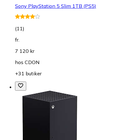
Sony PlayStation 5 Slim 1TB (PS5)
(
11
)
fr.
7 120 kr
hos
CDON
+31 butiker