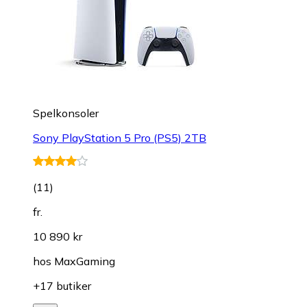
Spelkonsoler
Sony PlayStation 5 Pro (PS5) 2TB
(
11
)
fr.
10 890 kr
hos
MaxGaming
+17 butiker