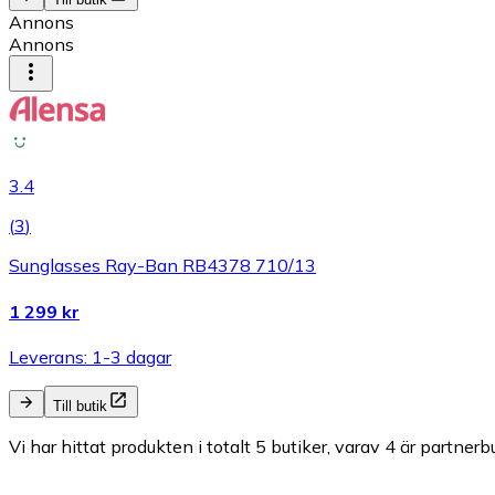
Annons
Annons
3.4
(
3
)
Sunglasses Ray-Ban RB4378 710/13
1 299 kr
Leverans: 1-3 dagar
Till butik
Vi har hittat produkten i totalt 5 butiker, varav 4 är partnerbu