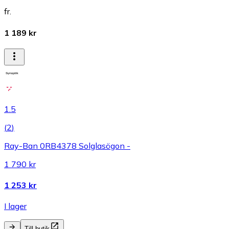
fr.
1 189 kr
1.5
(
2
)
Ray-Ban 0RB4378 Solglasögon -
1 790 kr
1 253 kr
I lager
Till butik