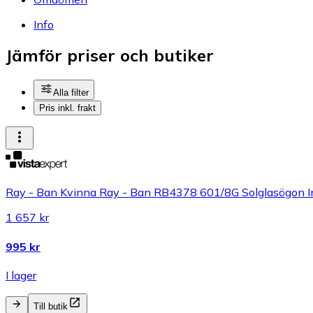
Info
Jämför priser och butiker
Alla filter
Pris inkl. frakt
Ray - Ban Kvinna Ray - Ban RB4378 601/8G Solglasögon In
1 657 kr
995 kr
I lager
Till butik