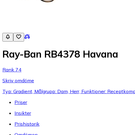
Ray-Ban RB4378 Havana
Rank 74
Skriv omdöme
Typ: Gradient, Målgrupp: Dam, Herr, Funktioner: Receptkomp
Priser
Insikter
Prishistorik
Omdömen