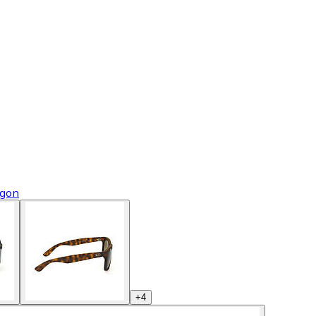
ögon
+
4