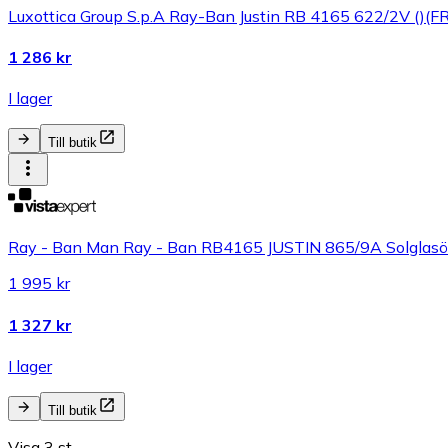
Luxottica Group S.p.A Ray-Ban Justin RB 4165 622/2V ()(F
1 286 kr
I lager
Till butik
Ray - Ban Man Ray - Ban RB4165 JUSTIN 865/9A Solglasög
1 995 kr
1 327 kr
I lager
Till butik
Visa 3 st