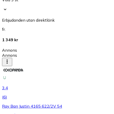
Erbjudanden utan direktlänk
fr.
1 349 kr
Annons
Annons
3.4
(
6
)
Ray Ban Justin 4165 622/2V 54