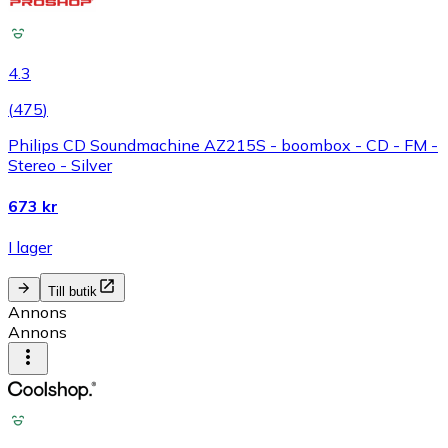
4.3
(
475
)
Philips CD Soundmachine AZ215S - boombox - CD - FM -
Stereo - Silver
673 kr
I lager
Till butik
Annons
Annons