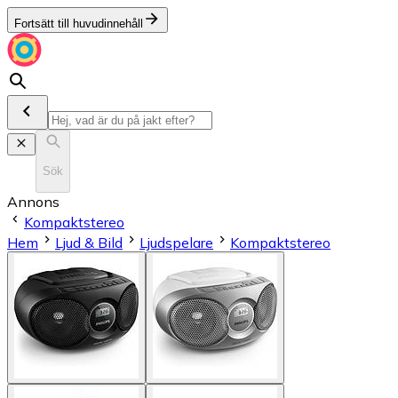
Fortsätt till huvudinnehåll
Sök
Annons
Kompaktstereo
Hem
Ljud & Bild
Ljudspelare
Kompaktstereo