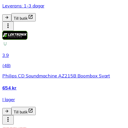
Leverans: 1-3 dagar
Till butik
3.9
(
48
)
Philips CD Soundmachine AZ215B Boombox Svart
654 kr
I lager
Till butik