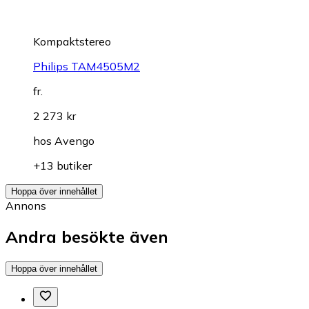
Kompaktstereo
Philips TAM4505M2
fr.
2 273 kr
hos
Avengo
+13 butiker
Hoppa över innehållet
Annons
Andra besökte även
Hoppa över innehållet