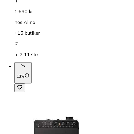
fr.
1 690 kr
hos
Alina
+15 butiker
fr. 2 117 kr
13%