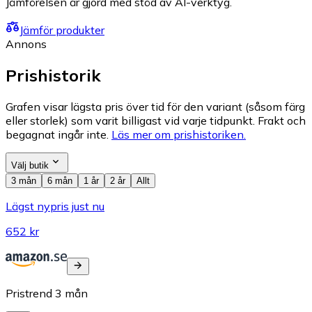
Jämförelsen är gjord med stöd av AI-verktyg.
Jämför produkter
Annons
Prishistorik
Grafen visar lägsta pris över tid för den variant (såsom färg
eller storlek) som varit billigast vid varje tidpunkt. Frakt och
begagnat ingår inte.
Läs mer om prishistoriken.
Välj butik
3 mån
6 mån
1 år
2 år
Allt
Lägst nypris just nu
652 kr
Pristrend
3
mån