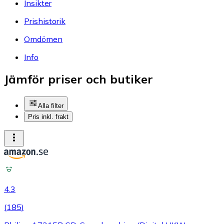
Insikter
Prishistorik
Omdömen
Info
Jämför priser och butiker
Alla filter
Pris inkl. frakt
4.3
(
185
)