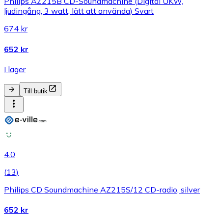
Philips AZ215B CD-Soundmachine (Digital UKW,
ljudingång, 3 watt, lätt att använda) Svart
674 kr
652 kr
I lager
Till butik
4.0
(
13
)
Philips CD Soundmachine AZ215S/12 CD-radio, silver
652 kr