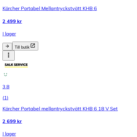
Kärcher Portabel Mellantryckstvätt KHB 6
2 499 kr
I lager
Till butik
3.8
(
1
)
Kärcher Portabel mellantryckstvätt KHB 6 18 V Set
2 699 kr
I lager