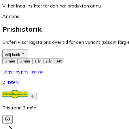
Vi har inga insikter för den här produkten ännu.
Annons
Prishistorik
Grafen visar lägsta pris över tid för den variant (såsom färg e
Välj butik
3 mån
6 mån
1 år
2 år
Allt
Lägst nypris just nu
2 499 kr
Pristrend
3
mån