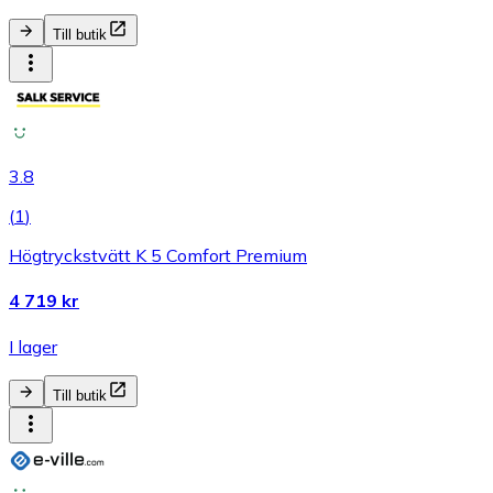
Till butik
3.8
(
1
)
Högtryckstvätt K 5 Comfort Premium
4 719 kr
I lager
Till butik