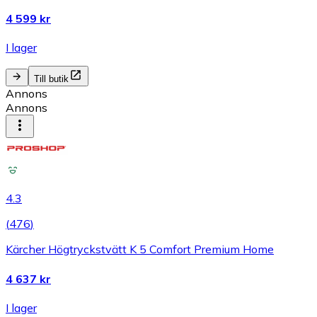
4 599 kr
I lager
Till butik
Annons
Annons
4.3
(
476
)
Kärcher Högtryckstvätt K 5 Comfort Premium Home
4 637 kr
I lager