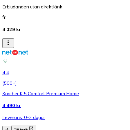
Erbjudanden utan direktlänk
fr.
4 029 kr
4.4
(
500+
)
Kärcher K 5 Comfort Premium Home
4 490 kr
Leverans: 0-2 dagar