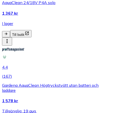
AquaClean 24/18V P4A solo
1 367 kr
I lager
Till butik
4.4
(
167
)
Gardena AquaClean Högtryckstvätt utan batteri och
laddare
1 578 kr
Tillgänglig: 19 aug.