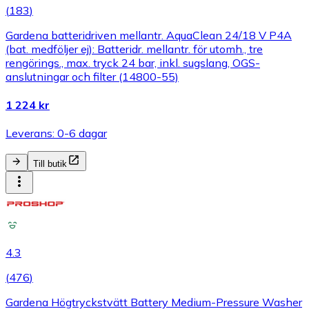
(
183
)
Gardena batteridriven mellantr. AquaClean 24/18 V P4A
(bat. medföljer ej): Batteridr. mellantr. för utomh., tre
rengörings., max. tryck 24 bar, inkl. sugslang, OGS-
anslutningar och filter (14800-55)
1 224 kr
Leverans: 0-6 dagar
Till butik
4.3
(
476
)
Gardena Högtryckstvätt Battery Medium-Pressure Washer