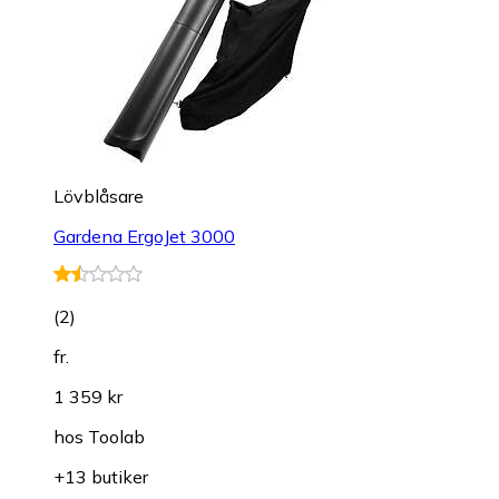
Lövblåsare
Gardena ErgoJet 3000
(
2
)
fr.
1 359 kr
hos
Toolab
+13 butiker