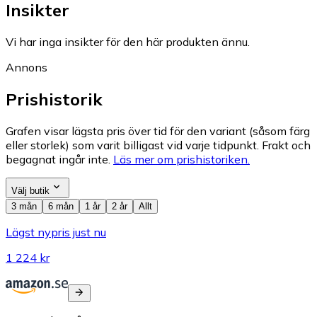
Insikter
Vi har inga insikter för den här produkten ännu.
Annons
Prishistorik
Grafen visar lägsta pris över tid för den variant (såsom färg
eller storlek) som varit billigast vid varje tidpunkt. Frakt och
begagnat ingår inte.
Läs mer om prishistoriken.
Välj butik
3 mån
6 mån
1 år
2 år
Allt
Lägst nypris just nu
1 224 kr