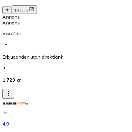
Till butik
Annons
Annons
Visa 4 st
Erbjudanden utan direktlänk
fr.
1 723 kr
4.9