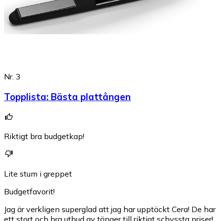
Nr. 3
Topplista
:
Bästa plattången
Riktigt bra budgetkap!
Lite stum i greppet
Budgetfavorit!
Jag är verkligen superglad att jag har upptäckt Cera! De har
ett stort och bra utbud av tänger till riktigt schyssta priser!