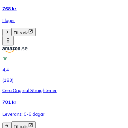
768 kr
I lager
Till butik
4.4
(
183
)
Cera Original Straightener
781 kr
Leverans: 0-6 dagar
Till butik