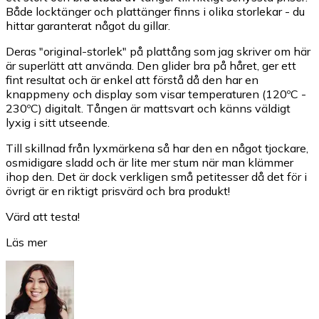
Både locktänger och plattänger finns i olika storlekar - du
hittar garanterat något du gillar.
Deras "original-storlek" på plattång som jag skriver om här
är superlätt att använda. Den glider bra på håret, ger ett
fint resultat och är enkel att förstå då den har en
knappmeny och display som visar temperaturen (120ºC -
230ºC) digitalt. Tången är mattsvart och känns väldigt
lyxig i sitt utseende.
Till skillnad från lyxmärkena så har den en något tjockare,
osmidigare sladd och är lite mer stum när man klämmer
ihop den. Det är dock verkligen små petitesser då det för i
övrigt är en riktigt prisvärd och bra produkt!
Värd att testa!
Läs mer