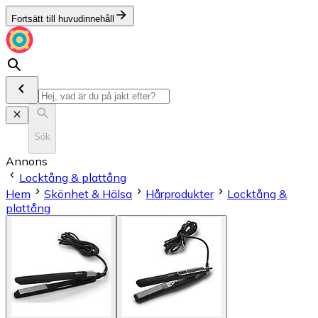
Fortsätt till huvudinnehåll
Sök
Annons
Locktång & plattång
Hem
Skönhet & Hälsa
Hårprodukter
Locktång &
plattång