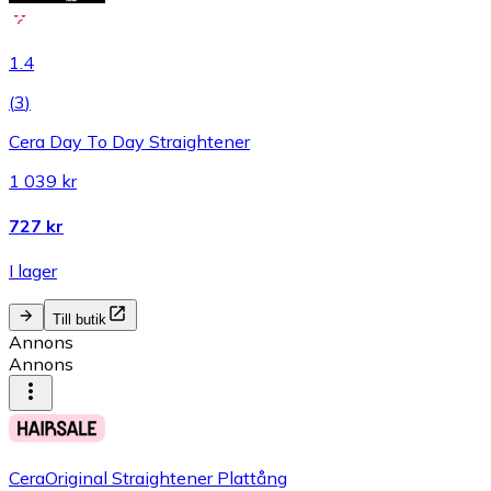
1.4
(
3
)
Cera Day To Day Straightener
1 039 kr
727 kr
I lager
Till butik
Annons
Annons
CeraOriginal Straightener Plattång