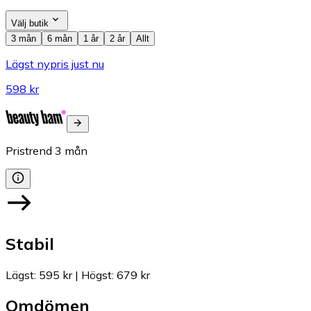
Välj butik
3 mån
6 mån
1 år
2 år
Allt
Lägst nypris just nu
598 kr
Pristrend
3
mån
Stabil
Lägst
:
595 kr
|
Högst
:
679 kr
Omdömen