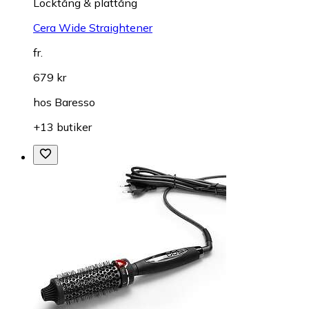
Locktång & plattång
Cera Wide Straightener
fr.
679 kr
hos
Baresso
+13 butiker