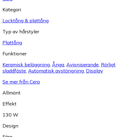
Kategori
Locktång & plattång
Typ av hårstyler
Plattång
Funktioner
Keramisk beläggning
,
Ånga
,
Avjoniserande
,
Rörligt
sladdfäste
,
Automatisk avstängning
,
Display
Se mer från Cera
Allmänt
Effekt
130 W
Design
Färg