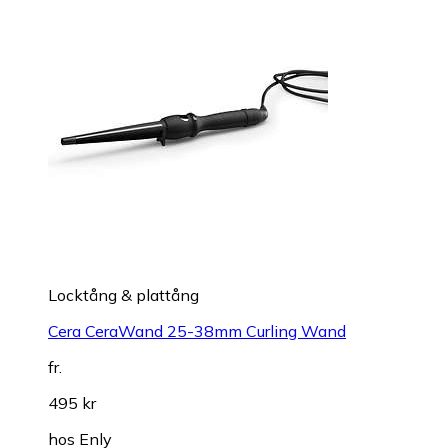
Locktång & plattång
Cera CeraWand 25-38mm Curling Wand
fr.
495 kr
hos
Enly