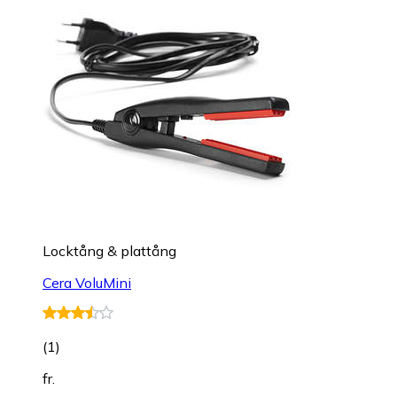
Locktång & plattång
Cera VoluMini
(
1
)
fr.