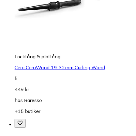
Locktång & plattång
Cera CeraWand 19-32mm Curling Wand
fr.
449 kr
hos
Baresso
+15 butiker