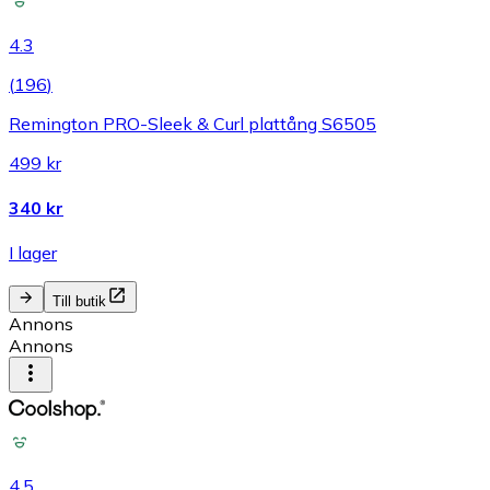
4.3
(
196
)
Remington PRO-Sleek & Curl plattång S6505
499 kr
340 kr
I lager
Till butik
Annons
Annons
4.5