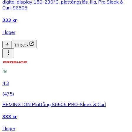
digital display 150-230°C, plattångslås, lila, Pro Sleek &
Curl, S6505
333 kr
I lager
Till butik
4.3
(
475
)
REMINGTON Plattång S6505 PRO-Sleek & Curl
333 kr
I lager