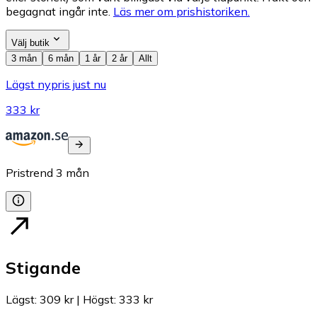
begagnat ingår inte.
Läs mer om prishistoriken.
Välj butik
3 mån
6 mån
1 år
2 år
Allt
Lägst nypris just nu
333 kr
Pristrend
3
mån
Stigande
Lägst
:
309 kr
|
Högst
:
333 kr