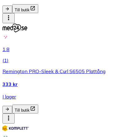
Till butik
1.8
(
1
)
Remington PRO-Sleek & Curl S6505 Plattång
333 kr
I lager
Till butik