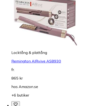
Locktång & plattång
Remington AIRvive AS8930
fr.
865 kr
hos
Amazon.se
+6 butiker