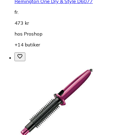
Remington One Dry & Style D6077
fr.
473 kr
hos
Proshop
+14 butiker