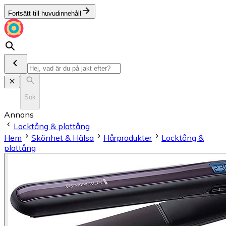
Fortsätt till huvudinnehåll
Sök
Annons
Locktång & plattång
Hem
Skönhet & Hälsa
Hårprodukter
Locktång &
plattång