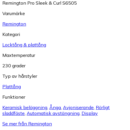
Remington Pro Sleek & Curl S6505
Varumärke
Remington
Kategori
Locktång & plattång
Maxtemperatur
230 grader
Typ av hårstyler
Plattång
Funktioner
Keramisk beläggning
,
Ånga
,
Avjoniserande
,
Rörligt
sladdfäste
,
Automatisk avstängning
,
Display
Se mer från Remington