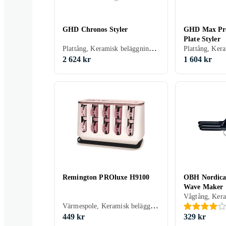
GHD Chronos Styler
GHD Max Pro
Plate Styler
Plattång, Keramisk beläggning, Rörligt sladdfäste, Automatisk avstängning
2 624 kr
1 604 kr
Remington PROluxe H9100
OBH Nordica 
Wave Maker
Värmespole, Keramisk beläggning, Sladdlös, 32 mm
449 kr
329 kr