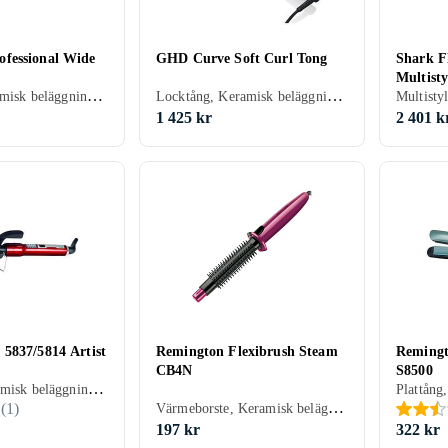
fessional Wide
GHD Curve Soft Curl Tong
Shark Fl
Multist
Plattång, Keramisk beläggning, Avjoniserande, Sladdlös, Automatisk avstängning, 42 mm, 185 grader
Locktång, Keramisk beläggning, Rörligt sladdfäste, Automatisk avstängning, Säkerhetsställ, 32 mm, 185 grader
1 425 kr
2 401 k
5837/5814 Artist
Remington Flexibrush Steam
Remingt
CB4N
S8500
Vågtång, Keramisk beläggning, Rörligt sladdfäste, Automatisk avstängning, Display, 37 mm, 180 grader
Värmeborste, Keramisk beläggning, Ånga, Rörligt sladdfäste, 23 mm
(
1
)
197 kr
322 kr