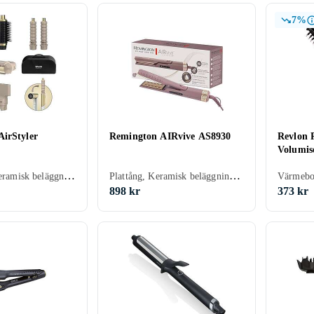
7%
irStyler
Remington AIRvive AS8930
Revlon
Volumis
Multistyler, Keramisk beläggning, 409 mm
Plattång, Keramisk beläggning, Avjoniserande, Automatisk avstängning, Display
898 kr
373 kr