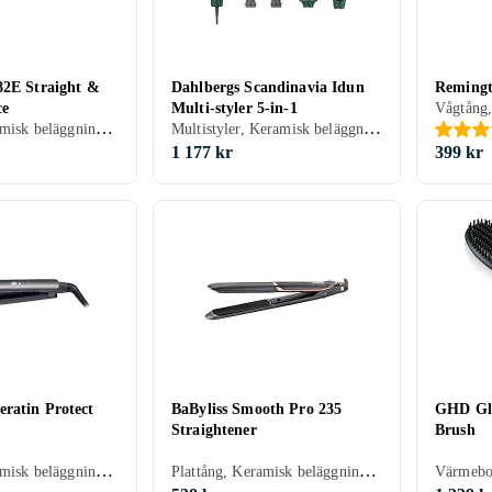
82E Straight &
Dahlbergs Scandinavia Idun
Reming
ce
Multi-styler 5-in-1
Plattång, Keramisk beläggning, Avjoniserande, Rörligt sladdfäste, Automatisk avstängning, 28 mm, 235 grader
Multistyler, Keramisk beläggning, Avjoniserande, Rörligt sladdfäste, 210 grader
1 177 kr
399 kr
ratin Protect
BaByliss Smooth Pro 235
GHD Gli
Straightener
Brush
Plattång, Keramisk beläggning, Avjoniserande, Rörligt sladdfäste, Automatisk avstängning, Display, 19 mm, 230 grader
Plattång, Keramisk beläggning, Avjoniserande, Rörligt sladdfäste, Automatisk avstängning