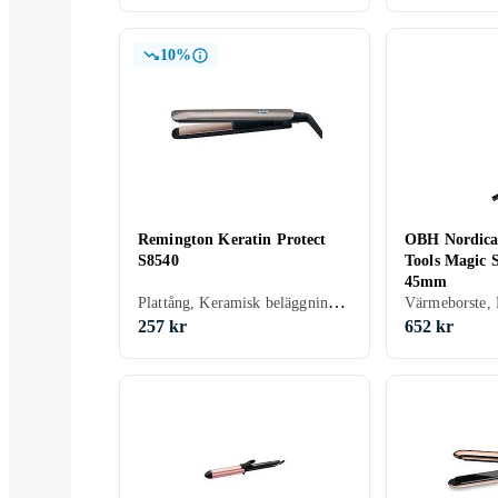
10%
Remington Keratin Protect
OBH Nordica
S8540
Tools Magic 
45mm
Plattång, Keramisk beläggning, Ånga, Rörligt sladdfäste, Automatisk avstängning, Display, 230 grader
257 kr
652 kr