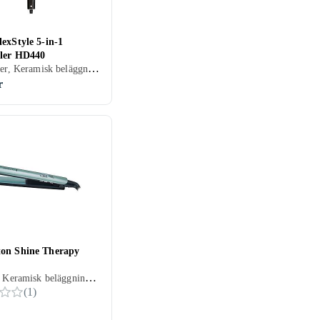
exStyle 5-in-1
yler HD440
Multistyler, Keramisk beläggning, Ånga, Rörligt sladdfäste, 32 mm
r
on Shine Therapy
Plattång, Keramisk beläggning, Ånga, Avjoniserande, Rörligt sladdfäste, Automatisk avstängning, Display, 25 mm, 230 grader
(
1
)