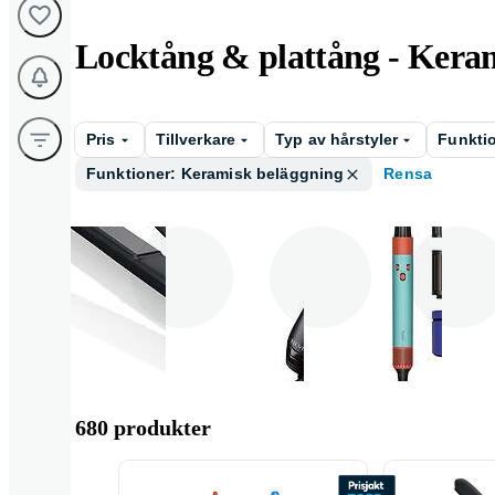
Locktång & plattång - Kera
Pris
Tillverkare
Typ av hårstyler
Funkti
Funktioner: Keramisk beläggning
Rensa
Plattång
Värmeborste
Multistyle
680 produkter