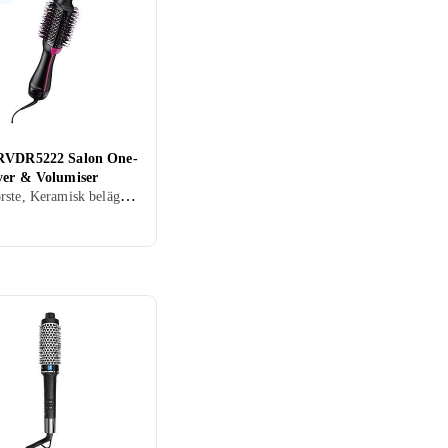
RVDR5222 Salon One-
yer & Volumiser
Värmeborste, Keramisk beläggning, Avjoniserande, Rörligt sladdfäste, 46 mm