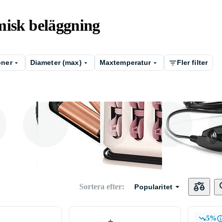
misk beläggning
oner
Diameter (max)
Maxtemperatur
Fler filter
r
Locktång
Vågtång
Värmespole
K
Sortera efter
:
Popularitet
5%