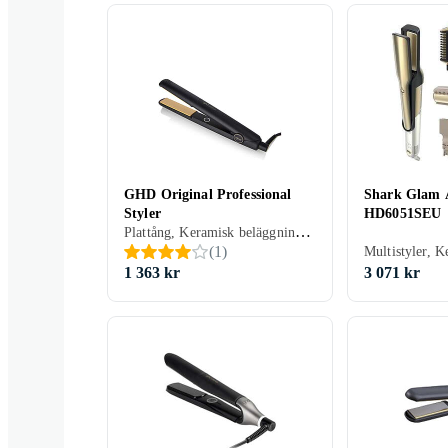
GHD Original Professional
Shark Glam A
Styler
HD6051SEU
Plattång, Keramisk beläggning, Avjoniserande, Rörligt sladdfäste, Automatisk avstängning, 185 grader
(
1
)
1 363 kr
3 071 kr