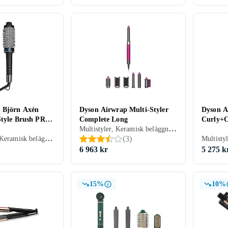
 Björn Axén
Dyson Airwrap Multi-Styler
Dyson A
Style Brush PRO
Complete Long
Curly+C
Multistyler, Keramisk beläggning, Avjoniserande, Rörligt sladdfäste, 48 mm, 150 grader
Värmeborste, Keramisk beläggning, Avjoniserande, Rörligt sladdfäste, Automatisk avstängning, 45 mm, 210 grader
(
3
)
6 963 kr
5 275 k
15%
10%