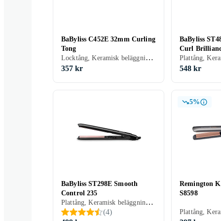
BaByliss C452E 32mm Curling
BaByliss ST4
Tong
Curl Brillian
Locktång, Keramisk beläggning, Rörligt sladdfäste, Automatisk avstängning, Display, 32 mm, 210 grader
357 kr
548 kr
5%
BaByliss ST298E Smooth
Remington Ke
Control 235
S8598
Plattång, Keramisk beläggning, Avjoniserande, Rörligt sladdfäste, Automatisk avstängning, 235 grader
(
4
)