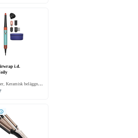
irwrap i.d.
oily
Multistyler, Keramisk beläggning, Avjoniserande, Rörligt sladdfäste, Automatisk avstängning, Display, 30 mm, 150 grader
r