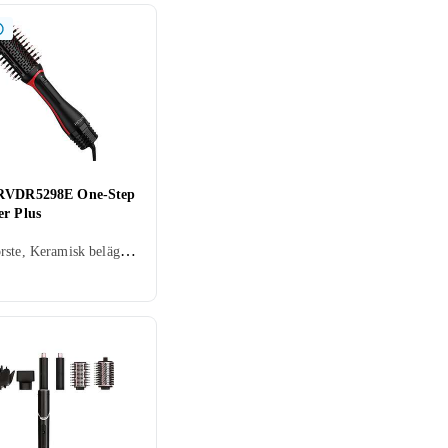
 RVDR5298E One-Step
er Plus
Värmeborste, Keramisk beläggning, Avjoniserande, Rörligt sladdfäste, 64 mm