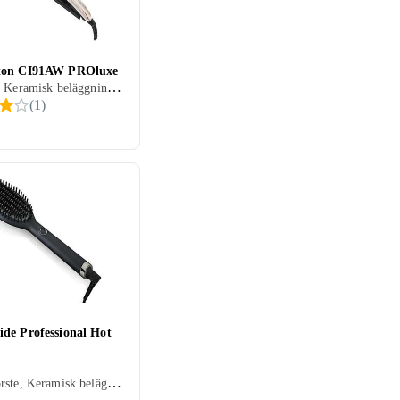
ton CI91AW PROluxe
Vågtång, Keramisk beläggning, Rörligt sladdfäste, Automatisk avstängning, Display, 210 grader
(
1
)
de Professional Hot
Värmeborste, Keramisk beläggning, Avjoniserande, Automatisk avstängning, 185 grader