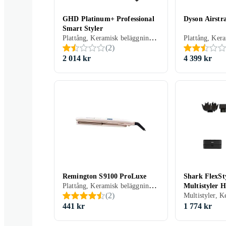
GHD Platinum+ Professional
Dyson Airstra
Smart Styler
Plattång, Keramisk beläggning, Avjoniserande, Rörligt sladdfäste, Automatisk avstängning, 185 grader
(
2
)
2 014 kr
4 399 kr
Remington S9100 ProLuxe
Shark FlexSty
Plattång, Keramisk beläggning, Avjoniserande, Rörligt sladdfäste, Automatisk avstängning, Display, 230 grader
Multistyler 
(
2
)
441 kr
1 774 kr