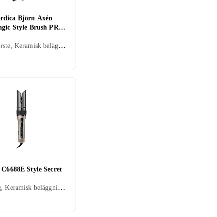
dica Björn Axén
agic Style Brush PRO
Värmeborste, Keramisk beläggning, Avjoniserande, Rörligt sladdfäste, Automatisk avstängning, Display, 38 mm, 200 grader
 C6688E Style Secret
Locktång, Keramisk beläggning, Avjoniserande, Rörligt sladdfäste, Automatisk avstängning, Display, 25 mm, 200 grader