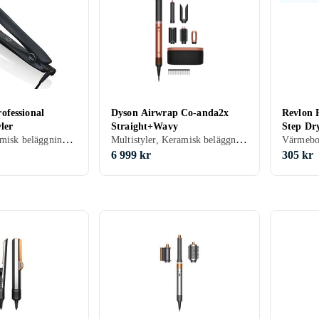
fessional
Dyson Airwrap Co-anda2x
Revlon 
ler
Straight+Wavy
Step Dr
Plattång, Keramisk beläggning, Rörligt sladdfäste, Automatisk avstängning, 185 grader
Multistyler, Keramisk beläggning, Avjoniserande, Rörligt sladdfäste, Automatisk avstängning, 38 mm, 150 grader
6 999 kr
305 kr