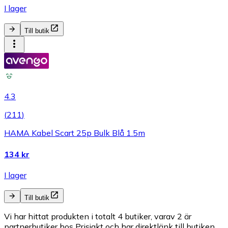
I lager
Till butik
4.3
(
211
)
HAMA Kabel Scart 25p Bulk Blå 1.5m
134 kr
I lager
Till butik
Vi har hittat produkten i totalt 4 butiker, varav 2 är
partnerbutiker hos Prisjakt och har direktlänk till butiken.