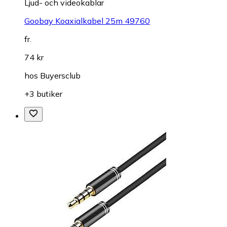
Ljud- och videokablar
Goobay Koaxialkabel 25m 49760
fr.
74 kr
hos
Buyersclub
+3 butiker