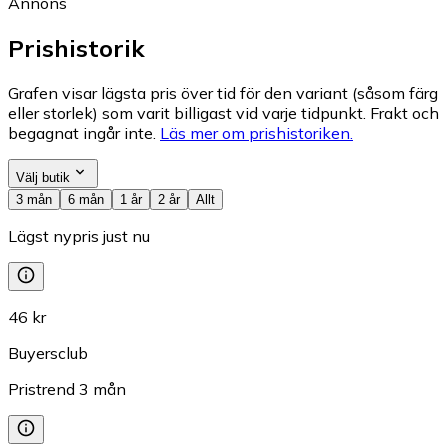
Annons
Prishistorik
Grafen visar lägsta pris över tid för den variant (såsom färg
eller storlek) som varit billigast vid varje tidpunkt. Frakt och
begagnat ingår inte.
Läs mer om prishistoriken.
Välj butik
3 mån
6 mån
1 år
2 år
Allt
Lägst nypris just nu
46 kr
Buyersclub
Pristrend
3
mån