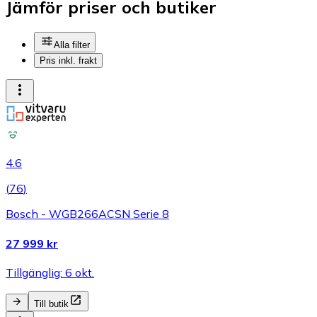
Jämför priser och butiker
Alla filter
Pris inkl. frakt
4.6
(
76
)
Bosch - WGB266ACSN Serie 8
27 999 kr
Tillgänglig: 6 okt.
Till butik