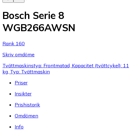
Bosch Serie 8
WGB266AWSN
Rank 160
Skriv omdöme
Tvättmaskinstyp: Frontmatad, Kapacitet (tvättcykel): 11
kg, Typ: Tvättmaskin
Priser
Insikter
Prishistorik
Omdömen
Info