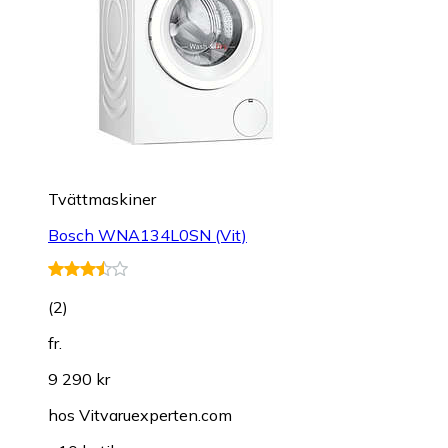
Tvättmaskiner
Bosch WNA134L0SN (Vit)
(
2
)
fr.
9 290 kr
hos
Vitvaruexperten.com