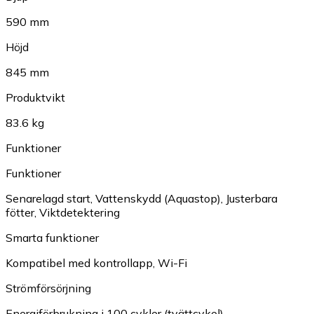
590 mm
Höjd
845 mm
Produktvikt
83.6 kg
Funktioner
Funktioner
Senarelagd start
,
Vattenskydd (Aquastop)
,
Justerbara
fötter
,
Viktdetektering
Smarta funktioner
Kompatibel med kontrollapp
,
Wi-Fi
Strömförsörjning
Energiförbrukning i 100 cykler (tvättcykel)