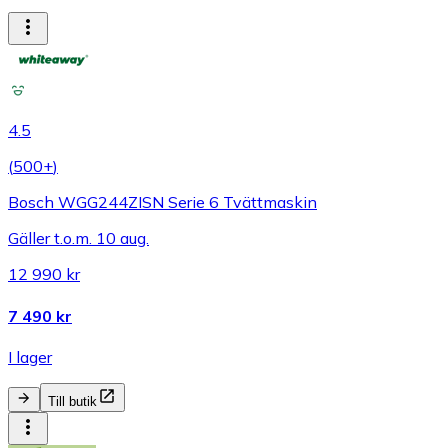
4.5
(
500+
)
Bosch WGG244ZISN Serie 6 Tvättmaskin
Gäller t.o.m. 10 aug.
12 990 kr
7 490 kr
I lager
Till butik