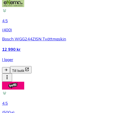
4.5
(
400
)
Bosch WGG244ZISN Tvättmaskin
12 990 kr
I lager
Till butik
4.5
(
500+
)