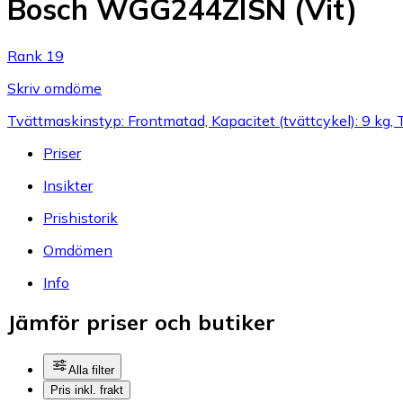
Bosch WGG244ZISN (Vit)
Rank 19
Skriv omdöme
Tvättmaskinstyp: Frontmatad, Kapacitet (tvättcykel): 9 kg,
Priser
Insikter
Prishistorik
Omdömen
Info
Jämför priser och butiker
Alla filter
Pris inkl. frakt