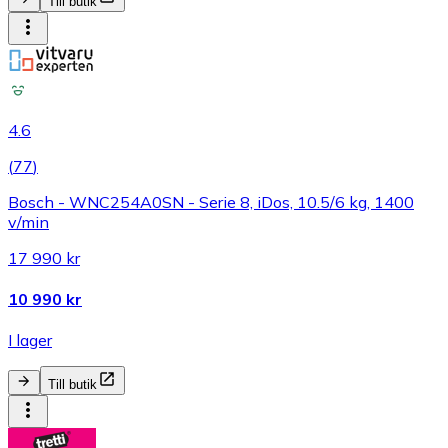
Till butik
4.6
(
77
)
Bosch - WNC254A0SN - Serie 8, iDos, 10.5/6 kg, 1400
v/min
17 990 kr
10 990 kr
I lager
Till butik