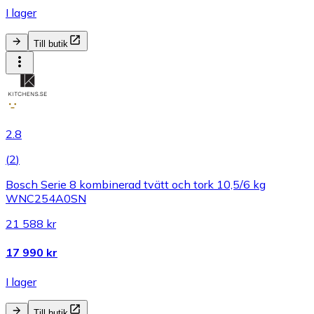
I lager
Till butik
2.8
(
2
)
Bosch Serie 8 kombinerad tvätt och tork 10,5/6 kg
WNC254A0SN
21 588 kr
17 990 kr
I lager
Till butik