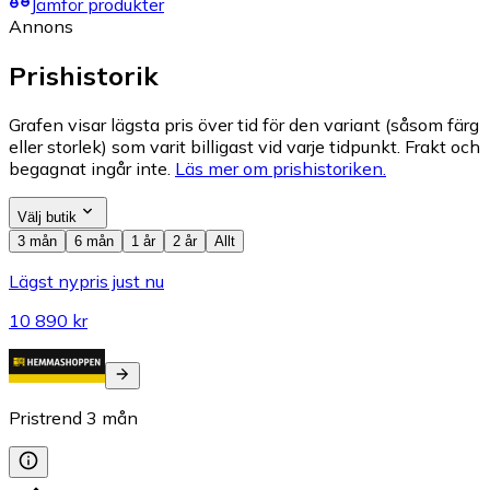
Jämför produkter
Annons
Prishistorik
Grafen visar lägsta pris över tid för den variant (såsom färg
eller storlek) som varit billigast vid varje tidpunkt. Frakt och
begagnat ingår inte.
Läs mer om prishistoriken.
Välj butik
3 mån
6 mån
1 år
2 år
Allt
Lägst nypris just nu
10 890 kr
Pristrend
3
mån