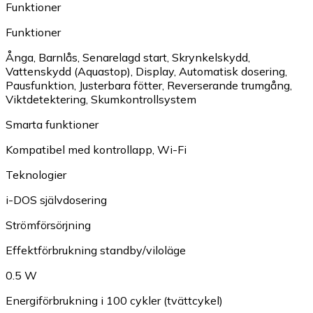
Funktioner
Funktioner
Ånga
,
Barnlås
,
Senarelagd start
,
Skrynkelskydd
,
Vattenskydd (Aquastop)
,
Display
,
Automatisk dosering
,
Pausfunktion
,
Justerbara fötter
,
Reverserande trumgång
,
Viktdetektering
,
Skumkontrollsystem
Smarta funktioner
Kompatibel med kontrollapp
,
Wi-Fi
Teknologier
i-DOS självdosering
Strömförsörjning
Effektförbrukning standby/viloläge
0.5 W
Energiförbrukning i 100 cykler (tvättcykel)