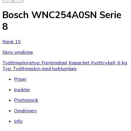
Bosch WNC254A0SN Serie
8
Rank 15
Skriv omdöme
Tvättmaskinstyp: Frontmatad, Kapacitet (tvättcykel): 6 kg,
Typ: Tvättmaskin med torktumlare
Priser
Insikter
Prishistorik
Omdömen
Info