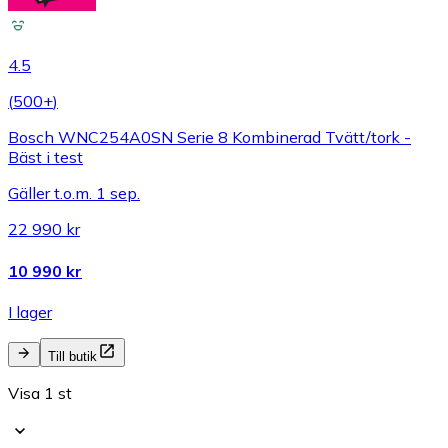
4.5
(
500+
)
Bosch WNC254A0SN Serie 8 Kombinerad Tvätt/tork -
Bäst i test
Gäller t.o.m. 1 sep.
22 990 kr
10 990 kr
I lager
Till butik
Visa 1 st