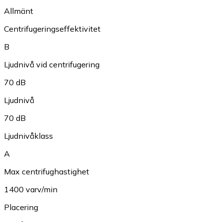
Allmänt
Centrifugeringseffektivitet
B
Ljudnivå vid centrifugering
70 dB
Ljudnivå
70 dB
Ljudnivåklass
A
Max centrifughastighet
1400 varv/min
Placering