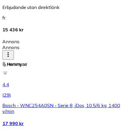
Erbjudande utan direktlänk
fr.
15 436 kr
Annons
Annons
4.4
(
29
)
Bosch - WNC254A0SN - Serie 8, iDos, 10.5/6 kg, 1400
v/min
17 990 kr