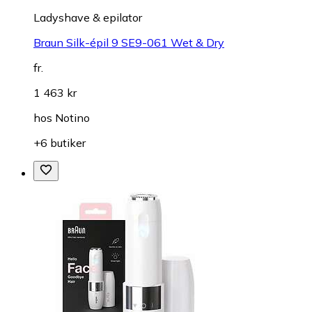
Ladyshave & epilator
Braun Silk-épil 9 SE9-061 Wet & Dry
fr.
1 463 kr
hos
Notino
+6 butiker