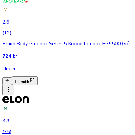
2.6
(
13
)
Braun Body Groomer Series 5 Kroppstrimmer BG5500 Grå
724 kr
I lager
Till butik
4.8
(
35
)