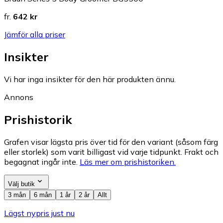
fr.
642 kr
Jämför alla priser
Insikter
Vi har inga insikter för den här produkten ännu.
Annons
Prishistorik
Grafen visar lägsta pris över tid för den variant (såsom färg
eller storlek) som varit billigast vid varje tidpunkt. Frakt och
begagnat ingår inte.
Läs mer om prishistoriken.
Välj butik
3 mån
6 mån
1 år
2 år
Allt
Lägst nypris just nu