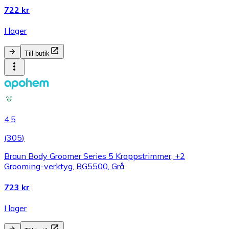
722 kr
I lager
Till butik
4.5
(
305
)
Braun Body Groomer Series 5 Kroppstrimmer, +2
Grooming-verktyg, BG5500, Grå
723 kr
I lager