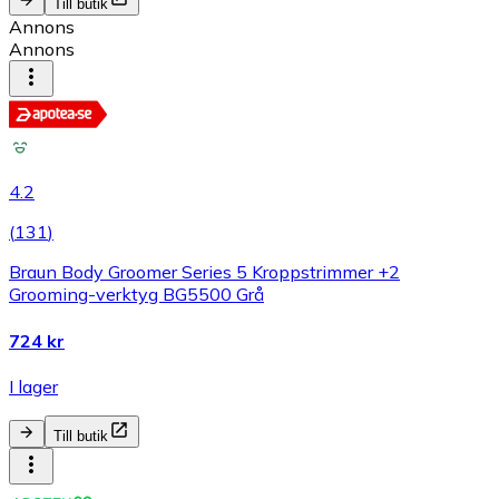
Till butik
Annons
Annons
4.2
(
131
)
Braun Body Groomer Series 5 Kroppstrimmer +2
Grooming-verktyg BG5500 Grå
724 kr
I lager
Till butik