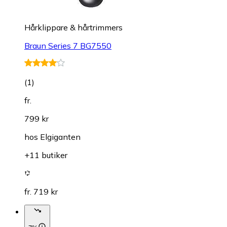
Hårklippare & hårtrimmers
Braun Series 7 BG7550
(
1
)
fr.
799 kr
hos
Elgiganten
+11 butiker
fr. 719 kr