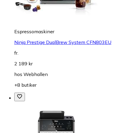
Espressomaskiner
Ninja Prestige DualBrew System CFN803EU
fr.
2 189 kr
hos
Webhallen
+8 butiker