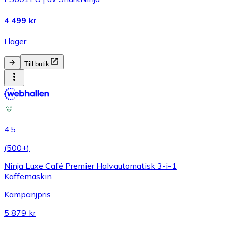
4 499 kr
I lager
Till butik
4.5
(
500+
)
Ninja Luxe Café Premier Halvautomatisk 3-i-1
Kaffemaskin
Kampanjpris
5 879 kr