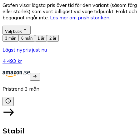
Grafen visar lägsta pris över tid för den variant (såsom färg
eller storlek) som varit billigast vid varje tidpunkt. Frakt och
begagnat ingår inte.
Läs mer om prishistoriken.
Välj butik
3 mån
6 mån
1 år
2 år
Lägst nypris just nu
4 493 kr
Pristrend
3
mån
Stabil