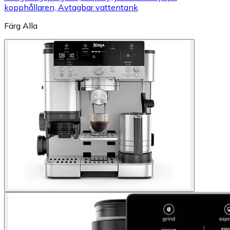
kopphållaren, Avtagbar vattentank
Färg
Alla