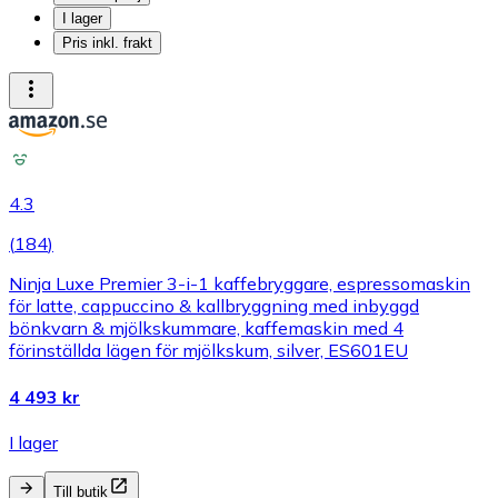
I lager
Pris inkl. frakt
4.3
(
184
)
Ninja Luxe Premier 3-i-1 kaffebryggare, espressomaskin
för latte, cappuccino & kallbryggning med inbyggd
bönkvarn & mjölkskummare, kaffemaskin med 4
förinställda lägen för mjölkskum, silver, ES601EU
4 493 kr
I lager
Till butik