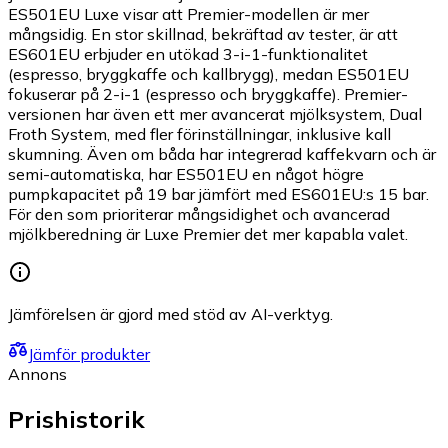
ES501EU Luxe visar att Premier-modellen är mer
mångsidig. En stor skillnad, bekräftad av tester, är att
ES601EU erbjuder en utökad 3-i-1-funktionalitet
(espresso, bryggkaffe och kallbrygg), medan ES501EU
fokuserar på 2-i-1 (espresso och bryggkaffe). Premier-
versionen har även ett mer avancerat mjölksystem, Dual
Froth System, med fler förinställningar, inklusive kall
skumning. Även om båda har integrerad kaffekvarn och är
semi-automatiska, har ES501EU en något högre
pumpkapacitet på 19 bar jämfört med ES601EU:s 15 bar.
För den som prioriterar mångsidighet och avancerad
mjölkberedning är Luxe Premier det mer kapabla valet.
Jämförelsen är gjord med stöd av AI-verktyg.
Jämför produkter
Annons
Prishistorik