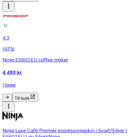
4.3
(
475
)
Ninja ES601EU coffee maker
4 493 kr
I lager
Till butik
Ninja Luxe Café Premier espressomaskin i Svart/Silver |
ES601EU | av SharkNinja