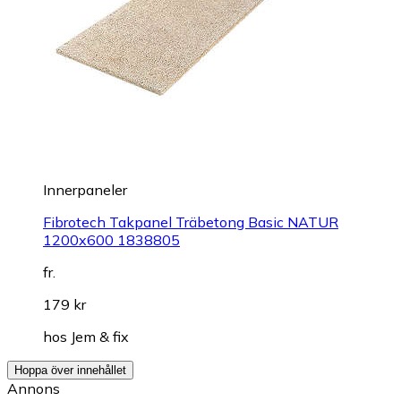
Innerpaneler
Fibrotech Takpanel Träbetong Basic NATUR
1200x600 1838805
fr.
179 kr
hos
Jem & fix
Hoppa över innehållet
Annons