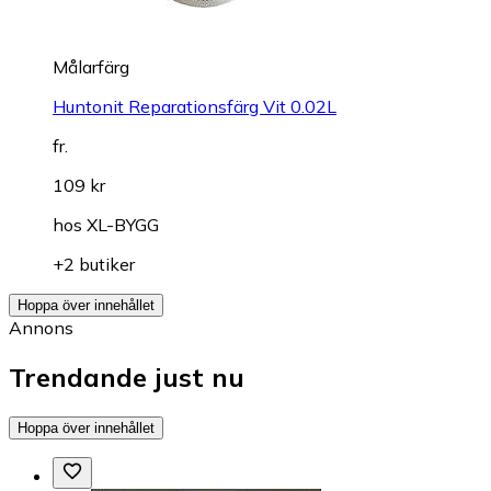
Målarfärg
Huntonit Reparationsfärg Vit 0.02L
fr.
109 kr
hos
XL-BYGG
+2 butiker
Hoppa över innehållet
Annons
Trendande just nu
Hoppa över innehållet