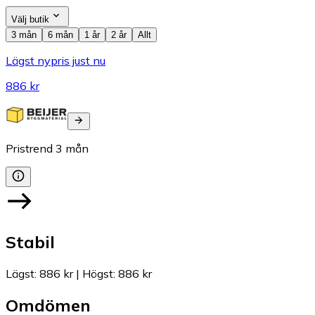
Välj butik
3 mån
6 mån
1 år
2 år
Allt
Lägst nypris just nu
886 kr
Pristrend
3
mån
Stabil
Lägst
:
886 kr
|
Högst
:
886 kr
Omdömen