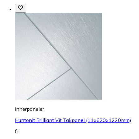
Innerpaneler
Huntonit Brilliant Vit Takpanel (11x620x1220mm)
fr.