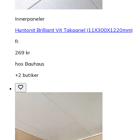
Innerpaneler
Huntonit Brilliant Vit Takpanel (11X300X1220mm)
fr.
269 kr
hos
Bauhaus
+2 butiker