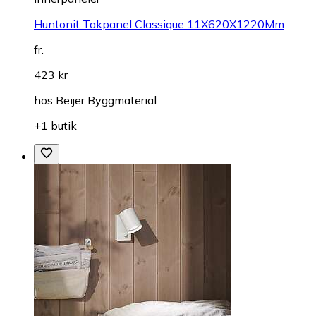
Huntonit Takpanel Classique 11X620X1220Mm
fr.
423 kr
hos
Beijer Byggmaterial
+1 butik