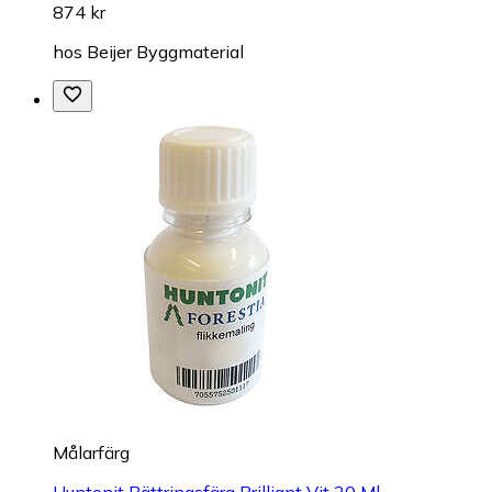
874 kr
hos
Beijer Byggmaterial
Målarfärg
Huntonit Bättringsfärg Brilliant Vit 20 Ml