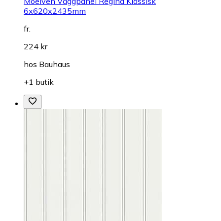
Moelven Väggpanel Regina Klassisk
6x620x2435mm
fr.
224 kr
hos
Bauhaus
+1 butik