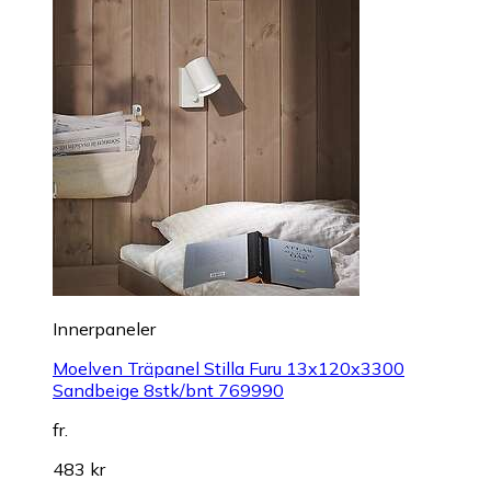
Innerpaneler
Moelven Träpanel Stilla Furu 13x120x3300
Sandbeige 8stk/bnt 769990
fr.
483 kr