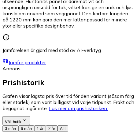
utseende. Huntonits panel är däremot vit och
ursprungligen avsedd för tak, vilket kan ge en unik och ljus
känsla om använd som väggpanel. Den kortare längden
på 1220 mm kan göra den mer lättanpassad för mindre
ytor eller specifika designbehov.
Jämförelsen är gjord med stöd av AI-verktyg.
Jämför produkter
Annons
Prishistorik
Grafen visar lägsta pris över tid för den variant (såsom färg
eller storlek) som varit billigast vid varje tidpunkt. Frakt och
begagnat ingår inte.
Läs mer om prishistoriken.
Välj butik
3 mån
6 mån
1 år
2 år
Allt