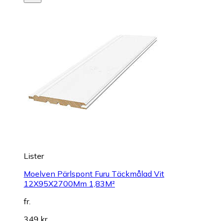
Lister
Moelven Pärlspont Furu Täckmålad Vit
12X95X2700Mm 1,83M²
fr.
349 kr