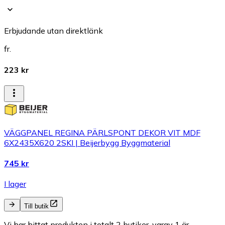
Erbjudande utan direktlänk
fr.
223 kr
VÄGGPANEL REGINA PÄRLSPONT DEKOR VIT MDF
6X2435X620 2SKI | Beijerbygg Byggmaterial
745 kr
I lager
Till butik
Vi har hittat produkten i totalt 2 butiker, varav 1 är