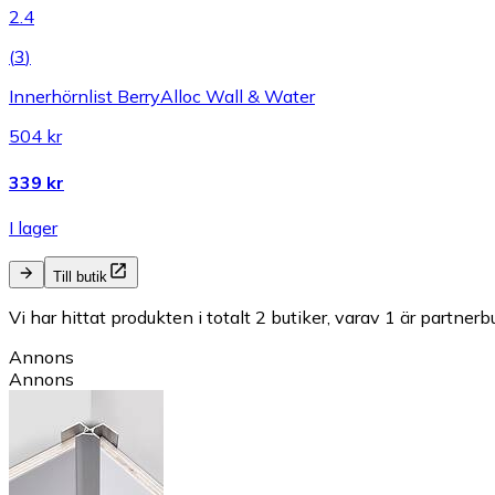
2.4
(
3
)
Innerhörnlist BerryAlloc Wall & Water
504 kr
339 kr
I lager
Till butik
Vi har hittat produkten i totalt 2 butiker, varav 1 är partnerbu
Annons
Annons