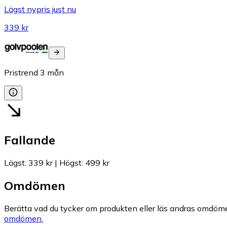
Lägst nypris just nu
339 kr
Pristrend
3
mån
Fallande
Lägst
:
339 kr
|
Högst
:
499 kr
Omdömen
Berätta vad du tycker om produkten eller läs andras omdöme
omdömen.