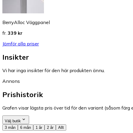
BerryAlloc Väggpanel
fr.
339 kr
Jämför alla priser
Insikter
Vi har inga insikter för den här produkten ännu.
Annons
Prishistorik
Grafen visar lägsta pris över tid för den variant (såsom färg e
Välj butik
3 mån
6 mån
1 år
2 år
Allt