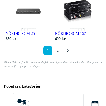
NÖRDIC SGM-254
NÖRDIC SGM-157
650 kr
400 kr
1
2
Vårt mål är att jämföra erbjudande från samtliga butiker på marknaden. Vi uppdaterar
priserna flera gånger om dagen.
Populära kategorier