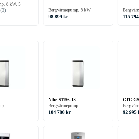
p, 8 kW, 5
(
3
)
Bergvärmepump, 8 kW
Bergvär
98 899 kr
115 794
Nibe S1156-13
CTC GS
mp
Bergvärmepump
Bergvär
104 780 kr
92 995 