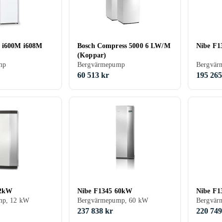
 i600M i608M
Bosch Compress 5000 6 LW/M
Nibe F1
(Koppar)
mp
Bergvärmepump
Bergvär
60 513 kr
195 265
12kW
Nibe F1345 60kW
Nibe F1
mp, 12 kW
Bergvärmepump, 60 kW
Bergvär
237 838 kr
220 749