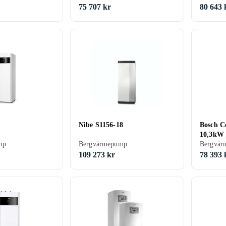
75 707 kr
80 643 
Nibe S1156-18
Bosch C
10,3kW 
mp
Bergvärmepump
Bergvär
109 273 kr
78 393 