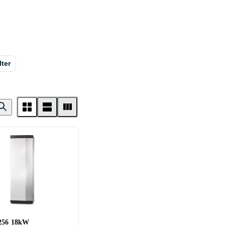
lter
256 18kW