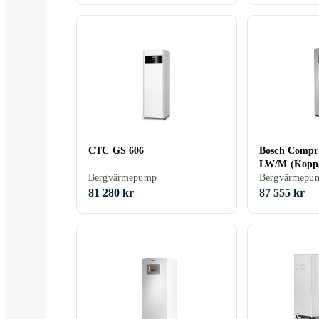
CTC GS 606
Bosch Compr
LW/M (Kopp
Bergvärmepump
Bergvärmepu
81 280 kr
87 555 kr