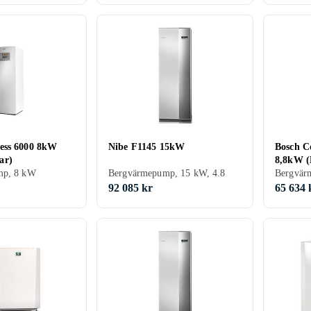
ess 6000 8kW
Nibe F1145 15kW
Bosch C
ar)
8,8kW (
mp, 8 kW
Bergvärmepump, 15 kW, 4.8
Bergvär
92 085 kr
65 634 