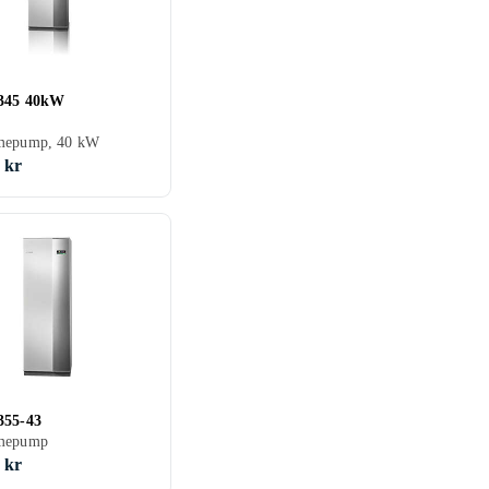
345 40kW
mepump, 40 kW
 kr
355-43
mepump
 kr