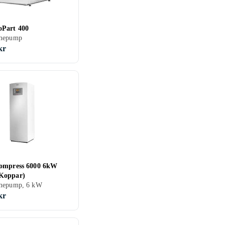
Part 400
mepump
kr
ompress 6000 6kW
Koppar)
mepump, 6 kW
kr