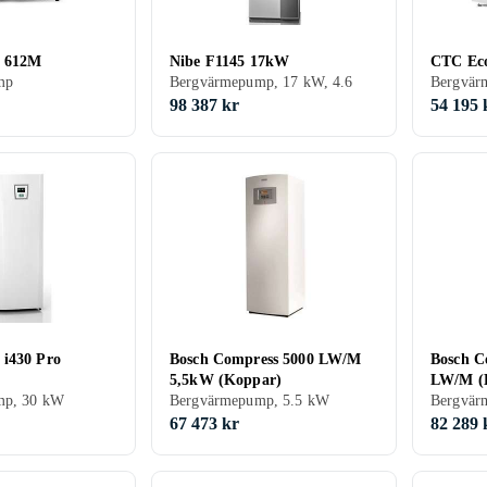
t 612M
Nibe F1145 17kW
CTC Eco
mp
Bergvärmepump, 17 kW, 4.6
Bergvär
98 387 kr
54 195 
i430 Pro
Bosch Compress 5000 LW/M
Bosch C
5,5kW (Koppar)
LW/M (
mp, 30 kW
Bergvärmepump, 5.5 kW
Bergvär
67 473 kr
82 289 