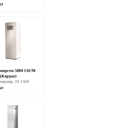
kr
ompress 5000 LW/M
(Koppar)
mepump, 10.3 kW
kr