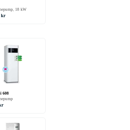
mepump, 18 kW
 kr
i 608
mepump
kr