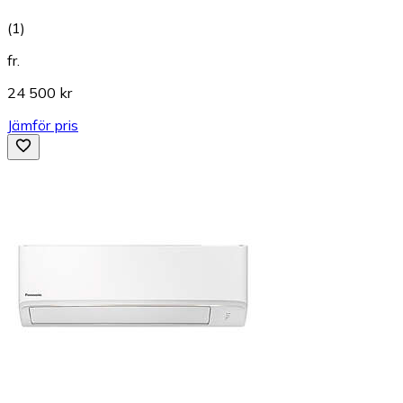
(
1
)
fr.
24 500 kr
Jämför pris