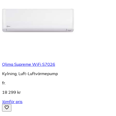
Qlima Supreme WiFi S7026
Kylning, Luft-Luftvärmepump
fr.
18 299 kr
Jämför pris