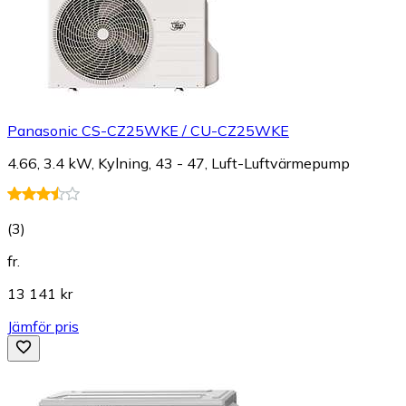
Panasonic CS-CZ25WKE / CU-CZ25WKE
4.66, 3.4 kW, Kylning, 43 - 47, Luft-Luftvärmepump
(
3
)
fr.
13 141 kr
Jämför pris