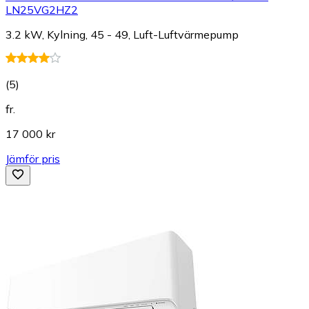
LN25VG2HZ2
3.2 kW, Kylning, 45 - 49, Luft-Luftvärmepump
(
5
)
fr.
17 000 kr
Jämför pris