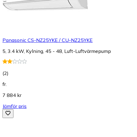
Panasonic CS-NZ25YKE / CU-NZ25YKE
5, 3.4 kW, Kylning, 45 - 48, Luft-Luftvärmepump
(
2
)
fr.
7 884 kr
Jämför pris