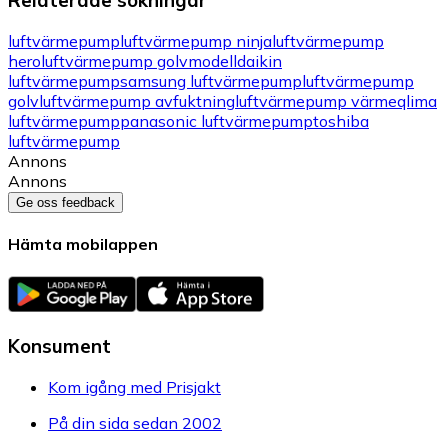
Relaterade sökningar
luftvärmepump
luftvärmepump ninja
luftvärmepump
hero
luftvärmepump golvmodell
daikin
luftvärmepump
samsung luftvärmepump
luftvärmepump
golv
luftvärmepump avfuktning
luftvärmepump värme
qlima
luftvärmepump
panasonic luftvärmepump
toshiba
luftvärmepump
Annons
Annons
Ge oss feedback
Hämta mobilappen
Konsument
Kom igång med Prisjakt
På din sida sedan 2002