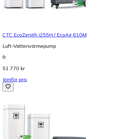
CTC EcoZenith i255H / EcoAir 610M
Luft-Vattenvärmepump
fr.
51 770 kr
Jämför pris