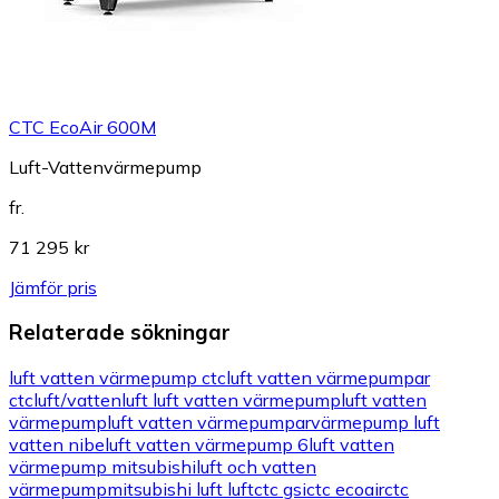
CTC EcoAir 600M
Luft-Vattenvärmepump
fr.
71 295 kr
Jämför pris
Relaterade sökningar
luft vatten värmepump ctc
luft vatten värmepumpar
ctc
luft/vatten
luft luft vatten värmepump
luft vatten
värmepump
luft vatten värmepumpar
värmepump luft
vatten nibe
luft vatten värmepump 6
luft vatten
värmepump mitsubishi
luft och vatten
värmepump
mitsubishi luft luft
ctc gsi
ctc ecoair
ctc