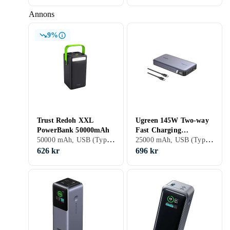
Annons
9%
Trust Redoh XXL
Ugreen 145W Two-way
PowerBank 50000mAh
Fast Charging
50000 mAh, USB (Typ C), USB (Type C), Display, Inbyggd trådlös laddning, Stöd för snabbladdning, Genomgångsladdning, 3 A
25000 mAh, USB (Typ C), USB (Type A), USB (Type C), Display, Statusindikator (LED-diod), Stöd för snabbladdning, Genomgångsladdning, 2.4 A
PowerBank Grey
25000mAh
626 kr
696 kr