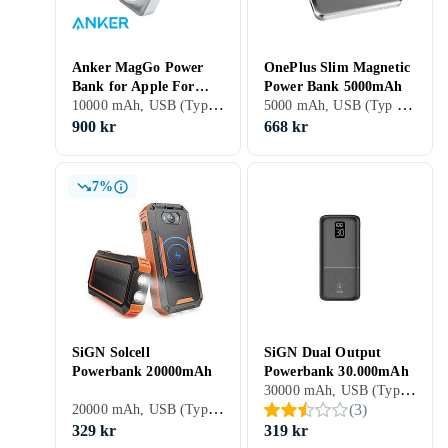
Anker MagGo Power
OnePlus Slim Magnetic
Bank for Apple For
Power Bank 5000mAh
10000 mAh, USB (Typ C), Apple Lightning, USB (Type C), Inbyggd trådlös laddning, Stöd för snabbladdning, Genomgångsladdning, 3.5 A
5000 mAh, USB (Typ C), Inbyggd trådlös laddning, Stöd för snabbladdning, Genomgångsladdning, Magsafe kompatibel, 3 A
Watch 35W 10000mAh
900 kr
668 kr
7%
SiGN Solcell
SiGN Dual Output
Powerbank 20000mAh
Powerbank 30.000mAh
30000 mAh, USB (Typ C), USB (Type A), USB (Type C), Stöd för snabbladdning, Genomgångsladdning, 2.1 A
20000 mAh, USB (Typ C), Vattentålig, Inbyggd trådlös laddning, Solcellsdrift, Stöd för snabbladdning, Genomgångsladdning, 2.1 A
(
3
)
329 kr
319 kr