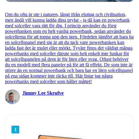
Om du ofta är ute i naturen, långt ifrån eluttag och civilisation,
men ändå vill kunna ladda dina prylar - ja då kan en powerbank
med solceller vara rätt för dig. I princip använder du först
powerbanken som en helt vanlig powerbank, sedan använder du
solcellerna för att toppa upp den igen. Fördelen jämfört att bara ha
en solcellspanel med sig är att du tack vare powerbanken kan
ladda fast det är mulet eller mörkt. Tyvärr finns det väldigt många
powerbanks med solceller därute som helt enkelt inte funkar för
att solcellspanelen på dem är för liten eller svag. Oftast behöver
du en modell med flera paneler på för att få effekt. De som inte är
större än en normal powerbank och bara har en liten solcellspanel
på ena sidan kommer inte räcka till. Här listar jag några
powerbanks med solceller som håller måttet!
Jimmy Lee Skrufve
1