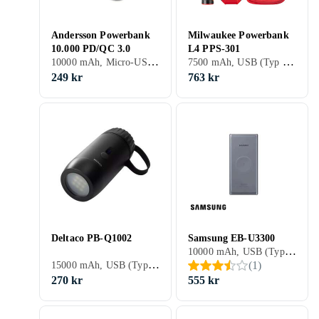
Andersson Powerbank
Milwaukee Powerbank
10.000 PD/QC 3.0
L4 PPS-301
10000 mAh, Micro-USB, Stöd för snabbladdning, Genomgångsladdning, 3 A
7500 mAh, USB (Typ C), Stöd för snabbladdning, Genomgångsladdning, 3 A
249 kr
763 kr
Deltaco PB-Q1002
Samsung EB-U3300
10000 mAh, USB (Typ C), USB (Type C), Inbyggd trådlös laddning, Stöd för snabbladdning, Genomgångsladdning
15000 mAh, USB (Typ C), USB (Type C), Lampa, Vattentålig, Genomgångsladdning, 3 A
(
1
)
270 kr
555 kr