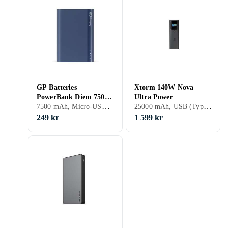
GP Batteries
Xtorm 140W Nova
PowerBank Diem 7500
Ultra Power
7500 mAh, Micro-USB, Genomgångsladdning, 2.1 A
25000 mAh, USB (Typ C), USB (Type A), Stöd för snabbladdning, Genomgångsladdning, 5 A
B07A
249 kr
1 599 kr