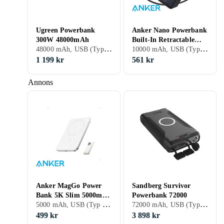
Ugreen Powerbank
Anker Nano Powerbank
300W 48000mAh
Built-In Retractable
48000 mAh, USB (Typ C), Stöd för snabbladdning, Genomgångsladdning, Eluttag, 5 A
10000 mAh, USB (Typ C), USB (Type A), USB (Type C), Display, Stöd för snabbladdning, Genomgångsladdning, 3 A
USB-C Cable 10
000mAh 45W
1 199 kr
561 kr
Annons
Anker MagGo Power
Sandberg Survivor
Bank 5K Slim 5000mAh
Powerbank 72000
5000 mAh, USB (Typ C), USB (Type C), Display, Inbyggd trådlös laddning, Stöd för snabbladdning, Genomgångsladdning, Magsafe kompatibel, 3 A
72000 mAh, USB (Typ C), Lampa, Display, Vattentålig, Inbyggd trådlös laddning, Stöd för snabbladdning, Genomgångsladdning, Eluttag, 5 A
Qi2
499 kr
3 898 kr