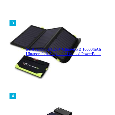
3
Solar Allpowers 21W Charger PB 10000mAh
Ultraportabelt Solpanel 21W med PowerBank
4