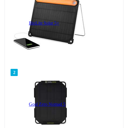
BioLite Solar 5+
2
Goal Zero Nomad 5