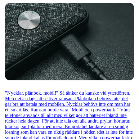
"Nycklar, plånbok, mobil!" Så tänker du kanske vid ytterdörren.
Men det är dags att se över ramsan. Plånboken behövs inte, det
går bra att betala med mobilen. Nycklar behövs inte om man har
ett smart lås. Ramsan borde vara "Mobil och powerbank!" Våra
telefoner används till allt mer, vilket gör att batteriet ibland inte
räcker hela dagen. För att inte tala om alla andra prylar; hörlurar,
klockor, surfplattor med mera. En portabel laddare är en smidig
lösning som kan vara en riktig räddare i nöden (det är inte för inte
som de ibland kallas för nödladdare). Men vilken powerbank ska