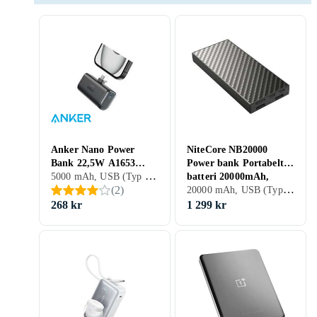
Anker Nano Power
NiteCore NB20000
Bank 22,5W A1653
Power bank Portabelt
5000 mAh, USB (Typ C), USB (Type C), Display, Genomgångsladdning, 3 A
5000mAh
batteri 20000mAh,
20000 mAh, USB (Typ C), USB (Type A), USB (Type C), Stöd för snabbladdning, Genomgångsladdning, 3 A
(
2
)
3xUSB Typ A/C, QC 3,0
/ PD 45W, 5V, 3A
268 kr
1 299 kr
Kolfiber