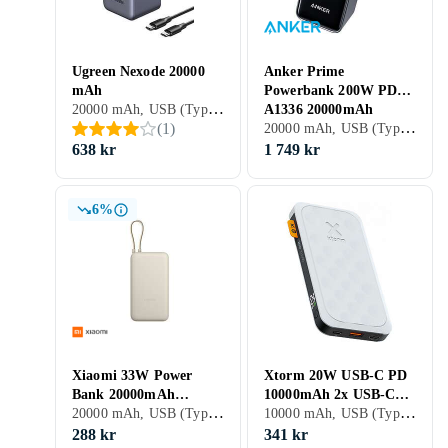
Ugreen Nexode 20000
Anker Prime
mAh
Powerbank 200W PD
20000 mAh, USB (Typ C), USB (Type C), Inbyggd trådlös laddning, Stöd för snabbladdning, Genomgångsladdning, 5 A
A1336 20000mAh
20000 mAh, USB (Typ C), USB (Type A), USB (Type C), Stöd för snabbladdning, Genomgångsladdning, 6 A
(
1
)
638 kr
1 749 kr
6%
Xiaomi 33W Power
Xtorm 20W USB-C PD
Bank 20000mAh
10000mAh 2x USB-C
20000 mAh, USB (Typ C), USB (Type A), USB (Type C), Stöd för snabbladdning, Genomgångsladdning, 3 A
10000 mAh, USB (Typ C), USB (Type A), USB (Type C), Stöd för snabbladdning, Genomgångsladdning, 3 A
(Integrated Cable) GL
QC 3.0 FS5100
288 kr
341 kr