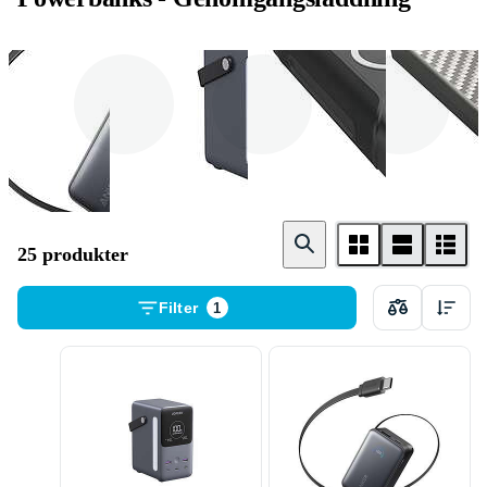
Anker
Ugreen
Sandberg
25 produkter
Filter
1