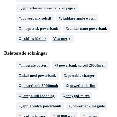
gp batteries powerbank voyage 2
powerbank solcell
laddare apple watch
magnetisk powerbank
anker nano powerbank
trådlös bärbar
Visa mer
Relaterade sökningar
magsafe batteri
powerbank solcell 20000mah
skal med powerbank
portable charger
powerbank 50000mah
powerbank slim
lampa usb laddning
inbyggd micro
apple watch powerbank
powerbank magsafe
trådlös lampa
20.000 watt
pol po