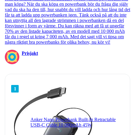
man köpa? När du ska köpa en powerbank bör du fråga dig själv
vad du ska ha den till, hur snabbt du vill ladda och hur lång tid det
får ta att ladda upp powerbanken igen. Tänk också på att du inte
kan utnyttja all den lagrade strömmen i powerbanken då en del
försvinner i form av värme. Du kan räkna med att få ut ungefär
70% av den listade kapaciteten, av en modell med 10 000 mAh
får du i regel ut kring 7 000 mAh. Med det sagt vill vi tipsa om
några riktigt bra powerbanks för olika behov, nu kör vi!
Prisjakt
1
Anker Nano Powerbank Built-In Retractable
USB-C Cable 10 000mAh 45W