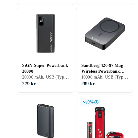
SiGN Super Powerbank
Sandberg 420-97 Mag
20000
Wireless Powerbank
20000 mAh, USB (Typ C), Stöd för snabbladdning, Genomgångsladdning, 3 A
10000 mAh, USB (Typ C), USB (Type A), USB (Type C), Inbyggd trådlös laddning, Statusindikator (LED-diod), Stöd för snabbladdning, Genomgångsladdning, Magsafe kompatibel, 2.5 A
10000mAh ALU
279 kr
289 kr
9%