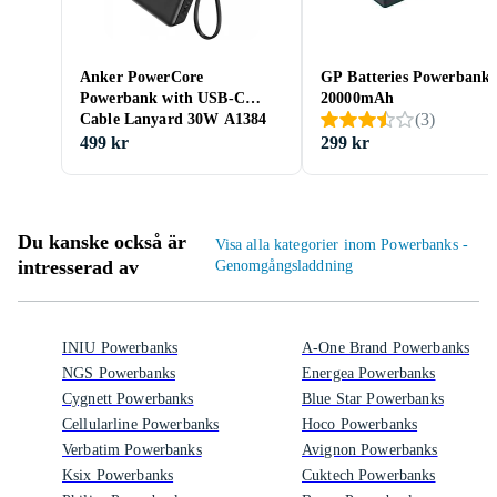
Anker PowerCore
GP Batteries Powerbank
Powerbank with USB-C
20000mAh
(
3
)
Cable Lanyard 30W A1384
20000mAh
499 kr
299 kr
Du kanske också är
Visa alla kategorier inom Powerbanks -
intresserad av
Genomgångsladdning
INIU Powerbanks
A-One Brand Powerbanks
NGS Powerbanks
Energea Powerbanks
Cygnett Powerbanks
Blue Star Powerbanks
Cellularline Powerbanks
Hoco Powerbanks
Verbatim Powerbanks
Avignon Powerbanks
Ksix Powerbanks
Cuktech Powerbanks