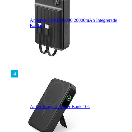
Andersson PRB-I2000 20000mAh Integrerade
Kablar
4
Anker MagGo Power Bank 10k