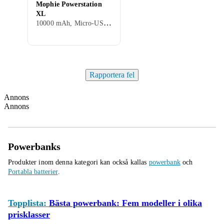
Mophie Powerstation
XL
10000 mAh, Micro-USB, Stöd för snabbladdning, Genomgångsladdning, 2.1 A
Rapportera fel
Annons
Annons
Powerbanks
Produkter inom denna kategori kan också kallas
powerbank
och
Portabla batterier
.
Topplista:
Bästa powerbank: Fem modeller i olika
prisklasser