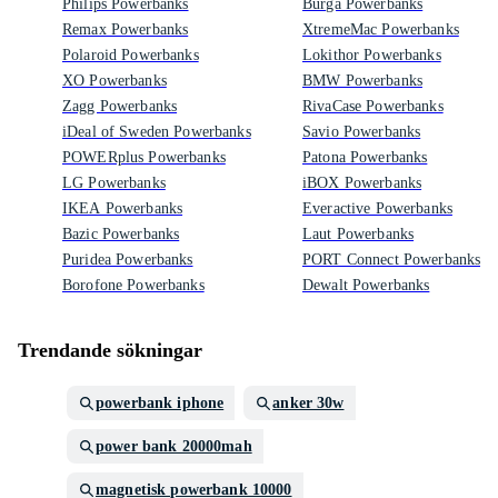
Philips Powerbanks
Burga Powerbanks
Remax Powerbanks
XtremeMac Powerbanks
Polaroid Powerbanks
Lokithor Powerbanks
XO Powerbanks
BMW Powerbanks
Zagg Powerbanks
RivaCase Powerbanks
iDeal of Sweden Powerbanks
Savio Powerbanks
POWERplus Powerbanks
Patona Powerbanks
LG Powerbanks
iBOX Powerbanks
IKEA Powerbanks
Everactive Powerbanks
Bazic Powerbanks
Laut Powerbanks
Puridea Powerbanks
PORT Connect Powerbanks
Borofone Powerbanks
Dewalt Powerbanks
Trendande sökningar
powerbank iphone
anker 30w
power bank 20000mah
magnetisk powerbank 10000