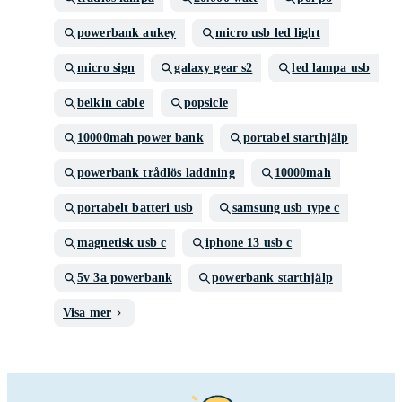
powerbank aukey
micro usb led light
micro sign
galaxy gear s2
led lampa usb
belkin cable
popsicle
10000mah power bank
portabel starthjälp
powerbank trådlös laddning
10000mah
portabelt batteri usb
samsung usb type c
magnetisk usb c
iphone 13 usb c
5v 3a powerbank
powerbank starthjälp
Visa mer