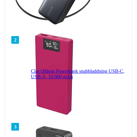
2
Clas Ohlson Powerbank snabbladdning USB-C,
USB-A, 10 000 mAh
3