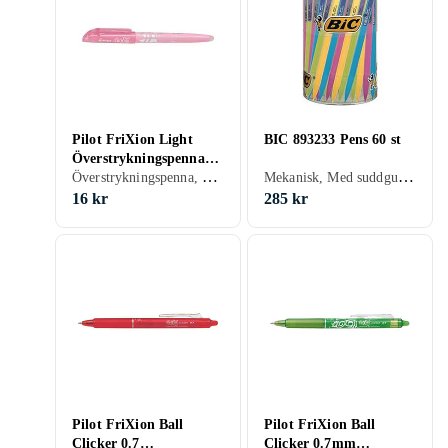
Pilot FriXion Light
BIC 893233 Pens 60 st
Överstrykningspenna
Överstrykningspenna, Permanent, Vattenbaserad, Med suddgummi, Svart, Blå, Röd, Gul, Orange, Grön, Rosa, Lila
Mekanisk, Med suddgummi
Soft Pink
16 kr
285 kr
Pilot FriXion Ball
Pilot FriXion Ball
Clicker 0.7
Clicker 0.7mm