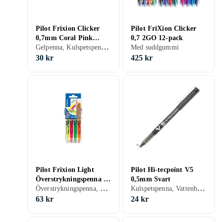
Pilot Frixion Clicker
Pilot FriXion Clicker
0,7mm Coral Pink
0,7 2GO 12-pack
Gelpenna, Kulspetspenna, Med suddgummi, Rosa
Raderbar
Med suddgummi
30 kr
425 kr
Pilot Frixion Light
Pilot Hi-tecpoint V5
Överstrykningspenna 4-
0,5mm Svart
Överstrykningspenna, Vattenbaserad, Med suddgummi, Röd, Gul, Orange, Grön, Rosa
Kulspetspenna, Vattenbaserad, Med suddgummi, Svart, Turkos, Blå, Röd, Grön, Rosa, Lila
pack
63 kr
24 kr