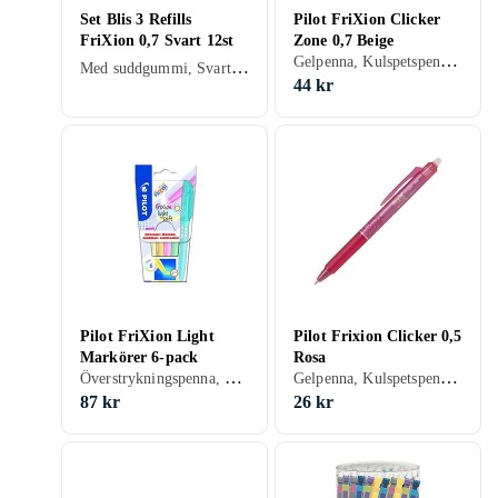
Set Blis 3 Refills
Pilot FriXion Clicker
FriXion 0,7 Svart 12st
Zone 0,7 Beige
Gelpenna, Kulspetspenna, Med suddgummi, Svart, Brun, Beige, Rosa
Med suddgummi, Svart, Blå
44 kr
Pilot FriXion Light
Pilot Frixion Clicker 0,5
Markörer 6-pack
Rosa
Överstrykningspenna, Märkpenna, Med suddgummi, Blå, Gul, Orange, Grön, Rosa, Lila
Gelpenna, Kulspetspenna, Med suddgummi, Svart, Blå, Röd, Grön, Rosa, Lila
87 kr
26 kr