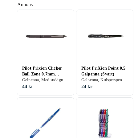
Annons
Pilot Frixion Clicker
Pilot FriXion Point 0.5
Ball Zone 0.7mm
Gelpenna (Svart)
Gelpenna, Med suddgummi, Svart, Grå, Röd, Rosa
Gelpenna, Kulspetspenna, Permanent, Med suddgummi, Svart, Blå, Röd, Grön
Raderbar (Grå)
44 kr
24 kr