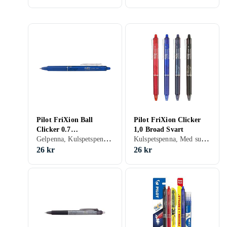
Pilot FriXion Ball
Pilot FriXion Clicker
Clicker 0.7
1,0 Broad Svart
Gelpenna, Kulspetspenna, Tuschpenna, Med suddgummi, Svart, Vit, Grå, Turkos, Blå, Röd, Grön, Rosa
Kulspetspenna, Med suddgummi, Svart
Kulspetspenna (Blå)
26 kr
26 kr