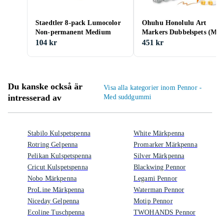
Staedtler 8-pack Lumocolor
Ohuhu Honolulu Art
Non-permanent Medium
Markers Dubbelspets (Mi
tone Colors) 48-pack
104 kr
451 kr
Du kanske också är
Visa alla kategorier inom Pennor -
intresserad av
Med suddgummi
Stabilo Kulspetspenna
White Märkpenna
Rotring Gelpenna
Promarker Märkpenna
Pelikan Kulspetspenna
Silver Märkpenna
Cricut Kulspetspenna
Blackwing Pennor
Nobo Märkpenna
Legami Pennor
ProLine Märkpenna
Waterman Pennor
Niceday Gelpenna
Motip Pennor
Ecoline Tuschpenna
TWOHANDS Pennor