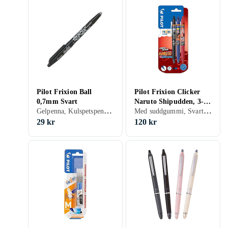
Pilot Frixion Ball
Pilot Frixion Clicker
0,7mm Svart
Naruto Shipudden, 3-
Gelpenna, Kulspetspenna, Med suddgummi, Svart, Silver
Med suddgummi, Svart, Blå, Röd
pack med Naruto-
motiv, 0,7 mm spets
29 kr
120 kr