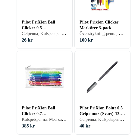
Pilot FriXion Ball
Pilot Frixion Clicker
Clicker 0.5
Markörer 3-pack
Gelpenna, Kulspetspenna, Med suddgummi, Svart, Turkos, Blå
Överstrykningspenna, Med suddgummi
Kulspetspenna (Svart)
26 kr
100 kr
Pilot FriXion Ball
Pilot FriXion Point 0.5
Clicker 0.7
Gelpennor (Svart) 12-
Kulspetspenna, Med suddgummi
Gelpenna, Kulspetspenna, Med suddgummi, Svart
Kulspetspenna 10-pack
pack
385 kr
40 kr