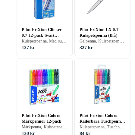
Pilot FriXion Clicker
Pilot FriXion LX 0.7
0,7 12-pack Svart
Kulspetspenna (Blå)
Kulspetspenna, Med suddgummi, Svart
Gelpenna, Kulspetspenna, Med suddgummi, Svart, Silver, Blå, Röd, Orange, Guld, Grön
BLACK
127 kr
327 kr
Pilot FriXion Colors
Pilot Frixion Colors
Märkpennor 12-pack
Raderbara Tuschpennor
Märkpenna, Kulspetspenna, Tuschpenna, Med suddgummi, Svart, Blå, Röd, Gul, Orange, Grön, Rosa, Lila
Kulspetspenna, Tuschpenna, Med suddgummi, Svart, Blå, Röd, Gul, Grön, Rosa
6-pack
130 kr
84 kr