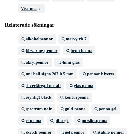
Visa mer
Relaterade sökningar
alkoholpennor
marvy rb 7
förvaring pennor
brun henna
akrylpennor
4mm glas
uni ball signo 207 0.5 mm
pennor blyerts
silverfärgad metall
glas penna
osynligt bläck
konturpenna
spectrum noir
guld penna
penna gel
el penna
pilot g2
porslinspenna
sketch pennor
gel pennor
stabilo pennor