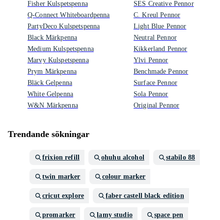
Fisher Kulspetspenna
SES Creative Pennor
Q-Connect Whiteboardpenna
C. Kreul Pennor
PartyDeco Kulspetspenna
Light Blue Pennor
Black Märkpenna
Neutral Pennor
Medium Kulspetspenna
Kikkerland Pennor
Marvy Kulspetspenna
Ylvi Pennor
Prym Märkpenna
Benchmade Pennor
Bläck Gelpenna
Surface Pennor
White Gelpenna
Sola Pennor
W&N Märkpenna
Original Pennor
Trendande sökningar
frixion refill
ohuhu alcohol
stabilo 88
twin marker
colour marker
cricut explore
faber castell black edition
promarker
lamy studio
space pen