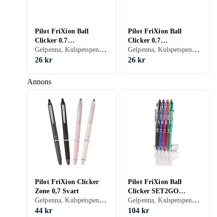
Pilot FriXion Ball
Pilot FriXion Ball
Clicker 0.7
Clicker 0.7
Gelpenna, Kulspetspenna, Med suddgummi, Svart, Vit
Gelpenna, Kulspetspenna, Med suddgummi, Röd, Rosa
Kulspetspenna (Svart)
Kulspetspenna (Rosa)
26 kr
26 kr
Annons
Pilot FriXion Clicker
Pilot FriXion Ball
Zone 0,7 Svart
Clicker SET2GO
Gelpenna, Kulspetspenna, Med suddgummi, Svart, Blå
Gelpenna, Kulspetspenna, Med suddgummi, Svart, Blå, Röd, Gul, Orange, Grön, Rosa, Lila
Kulspetspennor 4-pack
44 kr
104 kr