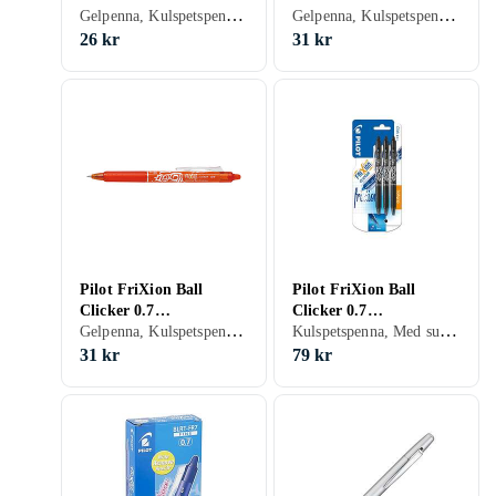
Gelpenna, Kulspetspenna, Med suddgummi, Röd
Gelpenna, Kulspetspenna, Med suddgummi, Grön
Kulspetspenna (Röd)
Kuggspetspenna
(Ljusgrön)
26 kr
31 kr
Pilot FriXion Ball
Pilot FriXion Ball
Clicker 0.7
Clicker 0.7
Gelpenna, Kulspetspenna, Med suddgummi, Orange
Kulspetspenna, Med suddgummi, Svart, Blå, Röd
Kulspetspenna (Orange)
Kulspetspennor (Svart)
3-pack
31 kr
79 kr