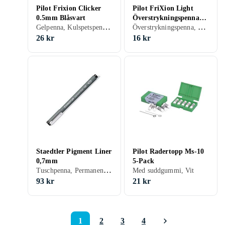
Pilot Frixion Clicker
Pilot FriXion Light
0.5mm Blåsvart
Överstrykningspenna
Gelpenna, Kulspetspenna, Med suddgummi, Svart, Blå
Överstrykningspenna, Permanent, Vattenbaserad, Med suddgummi, Gul, Grön
(Soft Green)
26 kr
16 kr
Staedtler Pigment Liner
Pilot Radertopp Ms-10
0,7mm
5-Pack
Tuschpenna, Permanent, Med suddgummi, Svart, Silver, Grå, Brun, Blå, Röd, Orange, Guld, Grön, Lila
Med suddgummi, Vit
93 kr
21 kr
1
2
3
4