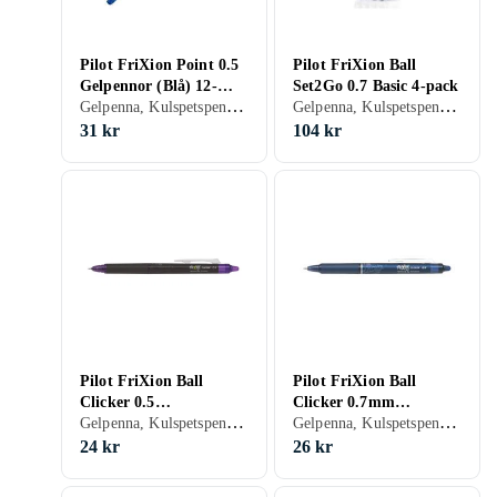
Pilot FriXion Point 0.5
Pilot FriXion Ball
Gelpennor (Blå) 12-
Set2Go 0.7 Basic 4-pack
Gelpenna, Kulspetspenna, Med suddgummi, Blå, Röd
Gelpenna, Kulspetspenna, Med suddgummi, Svart, Blå, Röd, Grön, Rosa, Lila
pack
31 kr
104 kr
Pilot FriXion Ball
Pilot FriXion Ball
Clicker 0.5
Clicker 0.7mm
Gelpenna, Kulspetspenna, Med suddgummi, Lila
Gelpenna, Kulspetspenna, Med suddgummi, Svart, Blå
Kulspetspennor (Lila)
Kulspetspenna
12-pack
(Blåsvart)
24 kr
26 kr