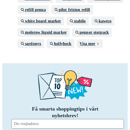
refill penna
pilot frixion refill
white board marker
stabilo
kaweco
molotow liquid marker
pennor storpack
sardonyx
hollyhock
Visa mer
Få smarta shoppingtips i vårt
nyhetsbrev!