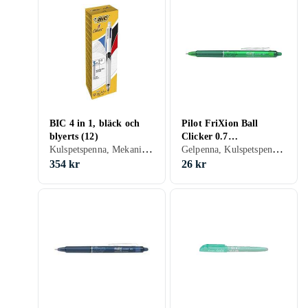
BIC 4 in 1, bläck och
Pilot FriXion Ball
blyerts (12)
Clicker 0.7
Kulspetspenna, Mekanisk, Med suddgummi, Svart, Silver, Grå, Blå, Röd, Grön
Gelpenna, Kulspetspenna, Med suddgummi, Svart, Blå, Röd, Grön
Kulspetspenna (Grön)
354 kr
26 kr