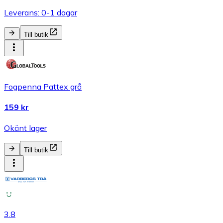
Leverans: 0-1 dagar
Till butik
Fogpenna Pattex grå
159 kr
Okänt lager
Till butik
3.8