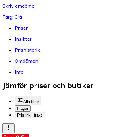
Skriv omdöme
Färg: Grå
Priser
Insikter
Prishistorik
Omdömen
Info
Jämför priser och butiker
Alla filter
I lager
Pris inkl. frakt