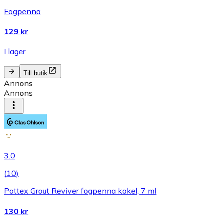
Fogpenna
129 kr
I lager
Till butik
Annons
Annons
3.0
(
10
)
Pattex Grout Reviver fogpenna kakel, 7 ml
130 kr