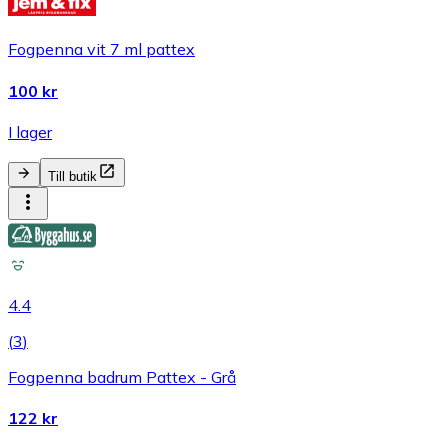
Fogpenna vit 7 ml pattex
100 kr
I lager
Till butik
4.4
(
3
)
Fogpenna badrum Pattex - Grå
122 kr