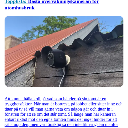
Topplista:
Bästa övervakningskameran för
utomhusbruk
Att kunna hålla koll på vad som händer på sin tomt är en
trygghetsfaktor. När man är bortrest, på jobbet eller sitter inne och
tittar på tv så vill man gärna veta om någon går och tittar in i
fönstren för att se om det står tomt. Så länge man har kameran
enbart riktad mot den egna tomten finns det inget hinder för att
sätta upp den, men var försiktig så den inte filmar gatan utanför