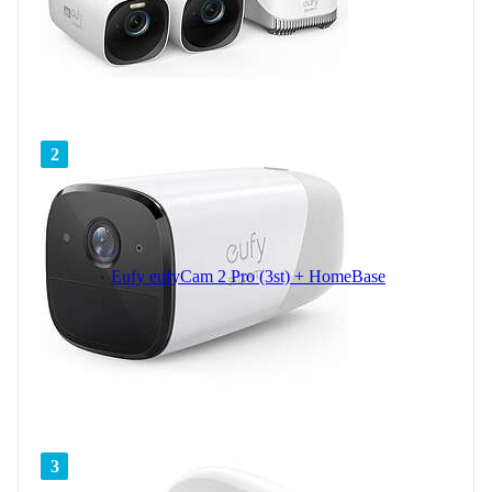
2
Eufy eufyCam 2 Pro (3st) + HomeBase
3