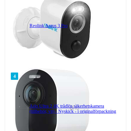
Reolink Argus 3 Pro
4
Arlo Ultra 2 4K trådlös säkerhetskamera
(tillbehör, vit) - Nyskick - i originalförpackning