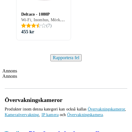
Deltaco - 1080P
Wi-Fi, Inomhus, Mörkerseende (IR LED), Appstyrning
(
7
)
455 kr
Rapportera fel
Annons
Annons
Övervakningskameror
Produkter inom denna kategori kan också kallas
Övervakningskameror
,
Kameraövervakning
,
IP kamera
och
Övervakningskamera
.