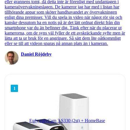
eller grannens tomt, då detta inte är förenligt med undantagen i
kameraövervakningslagen. De kameror jag har med i listan har
tillhörande appar som sköter handhavandet av övervakningen
enligt dina premisser. Vill du spela in video när något rör sig och
kanske dessutom ha en notis på är det lätt ordnat direkt från din
smartphone var du än befinner dig. Tänk efter när du placerar ut
kamerorna, om de syns väl fyller de ett avskräckande syfte men är
lätta att ta ur bruk för en angripare. Så sätt dem lite oåtkommligt
eller se till att videon sparas på annan plats än i kameran.
Daniel Röjdeby
1
Eufy eufyCam 3 S330 (2st) + HomeBase