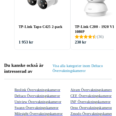
TP-Link Tapo C425 2-pack
TP-Link C200 - 1920 V1
1080P
(
36
)
1 953 kr
230 kr
Du kanske också är
Visa alla kategorier inom Deltaco
intresserad av
Övervakningskameror
Reolink Övervakningskameror
Airam Övervakningskameror
Deltaco Övervakningskameror
CEE Övervakningskameror
Uniview Övervakningskameror
INF Övervakningskameror
Swann Övervakningskameror
Orno Övervakningskameror
Milesight Övervakningskameror
Zmodo Övervakningskameror