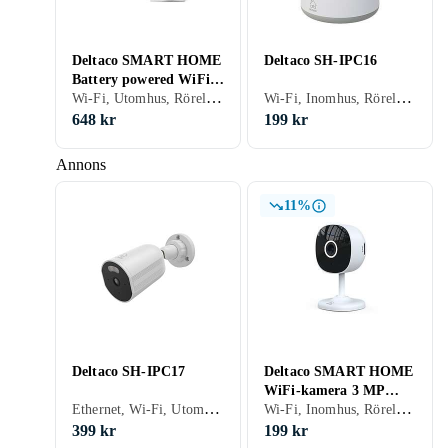
Deltaco SMART HOME
Deltaco SH-IPC16
Battery powered WiFi
Wi-Fi, Utomhus, Rörelsedetektor, Mörkerseende (IR LED), Allvädersskydd (damm/fukttålig), Batteri
Wi-Fi, Inomhus, Rörelsedetektor, Mörkerseende (IR LED), Inbyggd mikrofon
camera outdoor use
IP66 3MP SH-IPC19
648 kr
199 kr
Annons
11%
Deltaco SH-IPC17
Deltaco SMART HOME
WiFi-kamera 3 MP
Ethernet, Wi-Fi, Utomhus, Inomhus, Rörelsedetektor, Mörkerseende (IR LED), Inbyggd mikrofon, Allvädersskydd (damm/fukttålig)
Wi-Fi, Inomhus, Rörelsedetektor, Mörkerseende (IR LED), Inbyggd mikrofon, Nätström
1903457
399 kr
199 kr