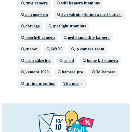
tuya camera
wifi kamera inomhus
alarmsystem
övervakningskamera med batteri
dörröga
spotlight utomhus
doorbell camera
nedis smartlife kamera
enabot
649 25
ip camera zoom
larm säkerhet
as led
home kit kamera
kamera 1920
kamera pro
3d kamera
tp link utomhus
Visa mer