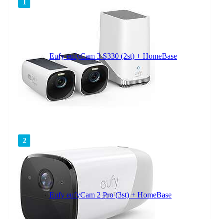
1
Eufy eufyCam 3 S330 (2st) + HomeBase
2
Eufy eufyCam 2 Pro (3st) + HomeBase