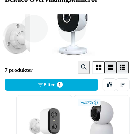
Utomhus
Inomhus
7 produkter
Filter
1
17%