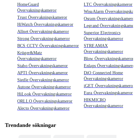
HomeGuard
LTC Övervakningskameror
Övervakningskameror
WisuAlarm Övervakningskam
Trust Övervakningskameror
Osram Övervakningskameror
HiWatch Övervakningskameror
Legrand Övervakningskamero
Allnet Övervakningskameror
Superior Electronics
Strong Övervakningskameror
Övervakningskameror
BCS CCTV Övervakningskameror
STREAMAX
Övervakningskameror
Krüger&Matz
Övervakningskameror
Blow Övervakningskameror
Stabo Övervakningskameror
Enlaps Övervakningskameror
APTI Övervakningskameror
DiO Connected Home
Övervakningskameror
Siedle Övervakningskameror
iGET Övervakningskameror
Autone Övervakningskameror
Eura Övervakningskameror
HiLook Övervakningskameror
HIKMICRO
ORLLO Övervakningskameror
Övervakningskameror
Alecto Övervakningskameror
Trendande sökningar