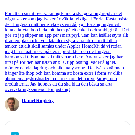
För att en smart övervakningskamera ska göra mig nöjd är det
några saker som jag tycker är väldigt viktiga. För det första måste
den fungera i mitt hems ekosystem då jag i förlängningen vill
kunna knyta ihop hela mitt hem på ett enkelt och smidigt sätt. Det
gör att jag slipper en app per smart pryl, utan kan istället styra allt
ifrån en plats och även låta dem styra varandra. I mitt fall är
tanken att allt skall samlas under Apples HomeKit då vi redan
idag har snöat in oss på deras produkter och de fungerar
harmoniskt tillsammans i mitt smarta hem. Andra saker jag har
tittat på för den här listan är bl.a. upplösning, vädertålighet,
mörkerseende, lagring och bildanalysering. Det två sistnämnda
hänger lite ihop och kan komma att kosta extra i form av olika
abonnemangskostnader, men mer om det när vi går igenom
produkterna. Jag hoppas att du ska hitta den bästa smarta
övervakningskameran för just dig!
Daniel Röjdeby