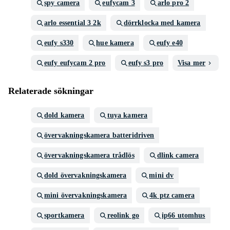
spy camera
eufycam 3
arlo pro 2
arlo essential 3 2k
dörrklocka med kamera
eufy s330
hue kamera
eufy e40
eufy eufycam 2 pro
eufy s3 pro
Visa mer
Relaterade sökningar
dold kamera
tuya kamera
övervakningskamera batteridriven
övervakningskamera trådlös
dlink camera
dold övervakningskamera
mini dv
mini övervakningskamera
4k ptz camera
sportkamera
reolink go
ip66 utomhus