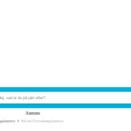
Annons
ngskameror
HiLook Övervakningskameror