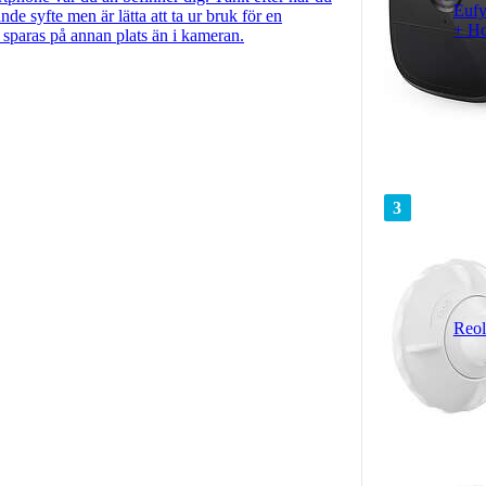
Eufy
de syfte men är lätta att ta ur bruk för en
+ H
on sparas på annan plats än i kameran.
3
Reol