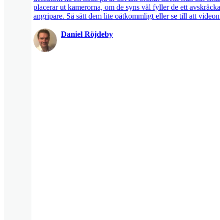
placerar ut kamerorna, om de syns väl fyller de ett avskräckan
angripare. Så sätt dem lite oåtkommligt eller se till att vide
Daniel Röjdeby