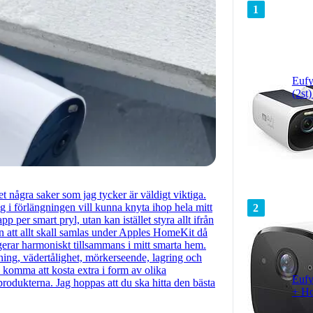
1
Eufy
(2st
 några saker som jag tycker är väldigt viktiga.
g i förlängningen vill kunna knyta ihop hela mitt
2
pp per smart pryl, utan kan istället styra allt ifrån
ken att allt skall samlas under Apples HomeKit då
gerar harmoniskt tillsammans i mitt smarta hem.
ösning, vädertålighet, mörkerseende, lagring och
 komma att kosta extra i form av olika
Eufy
odukterna. Jag hoppas att du ska hitta den bästa
+ H