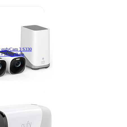
 eufyCam 3 S330
) + HomeBase