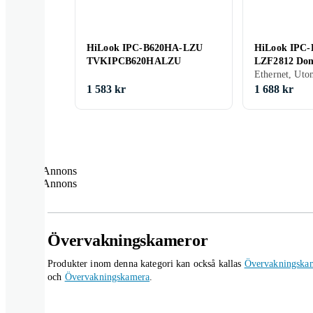
HiLook IPC-B620HA-LZU
HiLook IPC
TVKIPCB620HALZU
LZF2812 Do
1 583 kr
1 688 kr
Annons
Annons
Övervakningskameror
Produkter inom denna kategori kan också kallas
Övervakningska
och
Övervakningskamera
.