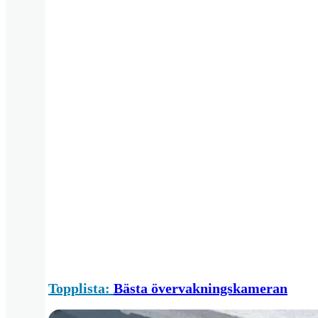
Topplista:
Bästa övervakningskameran