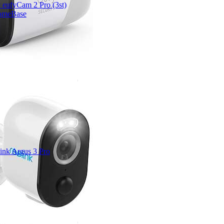
 eufyCam 2 Pro (3st)
omeBase
ink Argus 3 Pro