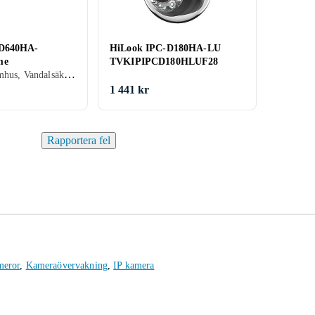
-D640HA-
HiLook IPC-D180HA-LU
me
TVKIPIPCD180HLUF28
Ethernet, Utomhus, Vandalsäker, Allvädersskydd (damm/fukttålig), Power over Ethernet (PoE)
1 441 kr
Rapportera fel
meror
,
Kameraövervakning
,
IP kamera