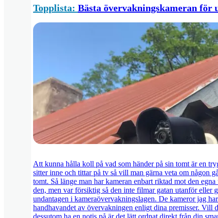
Topplista:
Bästa övervakningskameran för
Att kunna hålla koll på vad som händer på sin tomt är en tryg
sitter inne och tittar på tv så vill man gärna veta om någon går
tomt. Så länge man har kameran enbart riktad mot den egna to
den, men var försiktig så den inte filmar gatan utanför eller 
undantagen i kameraövervakningslagen. De kameror jag har m
handhavandet av övervakningen enligt dina premisser. Vill d
dessutom ha en notis på är det lätt ordnat direkt från din sm