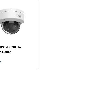
 IPC-D620HA-
2 Dome
r