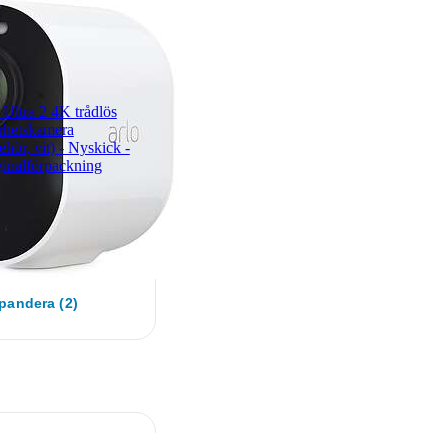
 Ultra 2 4K trådlös
rhetskamera
behör, vit) - Nyskick -
iginalförpackning
pandera (2)