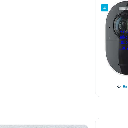
4
Arlo
säke
(till
i or
Ex