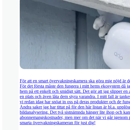
För att en smart övervakningskamera ska göra mig nöjd är det
För det första måste den fungera i mitt hems ekosystem då ja
hem på ett enkelt och smidigt sätt. Det gör att jag slipper en a
en plats och även låta dem styra varandra. I mitt fall är tan
vi redan idag har snöat in oss på deras produkter och de fun
Andra saker jag har tittat på för den här listan är bl.a. uppl
bildanalysering. Det två sistnämnda hänger lite ihop och kan
abonnemangskostnader, men mer om det när vi går igenom pr
smarta övervakningskameran för just dig!