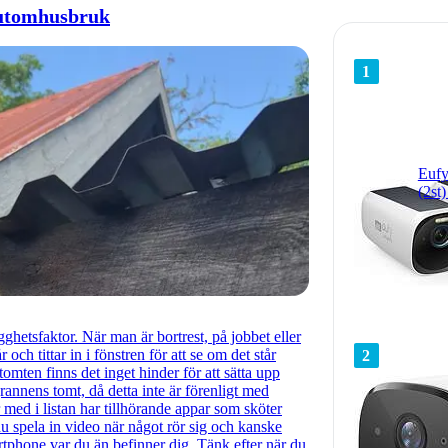
 utomhusbruk
1
Eufy
(2st
ghetsfaktor. När man är bortrest, på jobbet eller
 och tittar in i fönstren för att se om det står
2
mten finns det inget hinder för att sätta upp
grannens tomt, då detta inte är förenligt med
ed i listan har tillhörande appar som sköter
u spela in video när något rör sig och kanske
artphone var du än befinner dig. Tänk efter när du