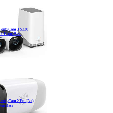
 eufyCam 3 S330
) + HomeBase
 eufyCam 2 Pro (3st)
omeBase