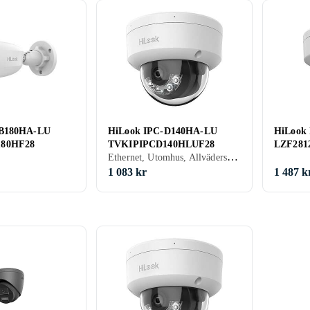
-B180HA-LU
HiLook IPC-D140HA-LU
HiLook
80HF28
TVKIPIPCD140HLUF28
LZF281
Ethernet, Utomhus, Allvädersskydd (damm/fukttålig), Power over Ethernet (PoE)
1 083 kr
1 487 k