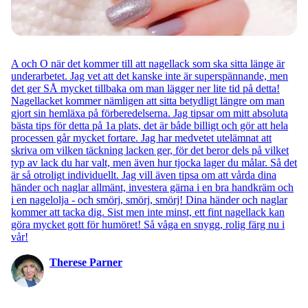
A och O när det kommer till att nagellack som ska sitta länge är
underarbetet. Jag vet att det kanske inte är superspännande, men
det ger SÅ mycket tillbaka om man lägger ner lite tid på detta!
Nagellacket kommer nämligen att sitta betydligt längre om man
gjort sin hemläxa på förberedelserna. Jag tipsar om mitt absoluta
bästa tips för detta på 1a plats, det är både billigt och gör att hela
processen går mycket fortare. Jag har medvetet utelämnat att
skriva om vilken täckning lacken ger, för det beror dels på vilket
typ av lack du har valt, men även hur tjocka lager du målar. Så det
är så otroligt individuellt. Jag vill även tipsa om att vårda dina
händer och naglar allmänt, investera gärna i en bra handkräm och
i en nagelolja - och smörj, smörj, smörj! Dina händer och naglar
kommer att tacka dig. Sist men inte minst, ett fint nagellack kan
göra mycket gott för humöret! Så våga en snygg, rolig färg nu i
vår!
Therese Parner