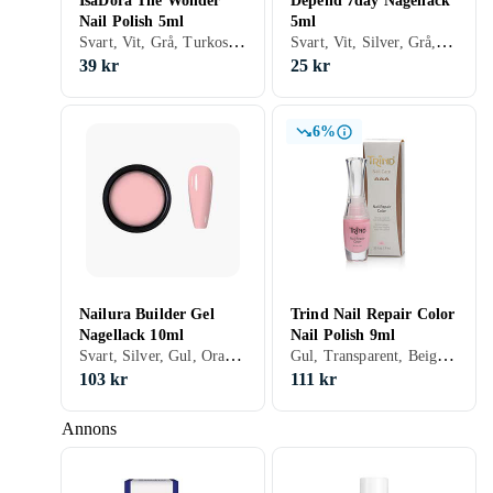
IsaDora The Wonder
Depend 7day Nagellack
Nail Polish 5ml
5ml
Svart, Vit, Grå, Turkos, Brun, Blå, Röd, Gul, Orange, Grön, Beige, Rosa, Lila, Nagellack, Snabbtorkning
Svart, Vit, Silver, Grå, Turkos, Brun, Blå, Röd, Gul, Orange, Guld, Grön, Beige, Rosa, Lila, Glitter, Matt, Gel, Neon, Nagellack
39 kr
25 kr
6%
Nailura Builder Gel
Trind Nail Repair Color
Nagellack 10ml
Nail Polish 9ml
Svart, Silver, Gul, Orange, Beige, Rosa, Lila, Gel, Nagelförstärkare
Gul, Transparent, Beige, Rosa, Lila, Nagellack, Nagelförstärkare
103 kr
111 kr
Annons