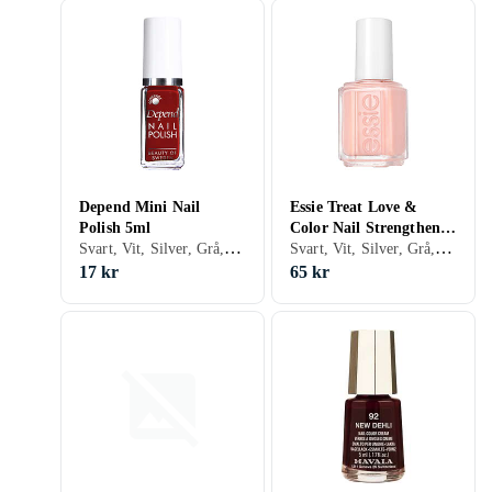
Depend Mini Nail
Essie Treat Love &
Polish 5ml
Color Nail Strengthener
Svart, Vit, Silver, Grå, Turkos, Brun, Blå, Röd, Orange, Guld, Transparent, Grön, Beige, Rosa, Lila, Glitter, Matt, Gel, Neon, Nagellack
Svart, Vit, Silver, Grå, Brun, Blå, Röd, Orange, Guld, Beige, Rosa, Lila, Glitter, Matt, Metallic, Nagelförstärkare, Snabbtorkning
13,5ml
17 kr
65 kr