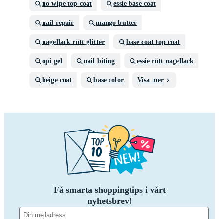
no wipe top coat
essie base coat
nail repair
mango butter
nagellack rött glitter
base coat top coat
opi gel
nail biting
essie rött nagellack
beige coat
base color
Visa mer
Få smarta shoppingtips i vårt
nyhetsbrev!