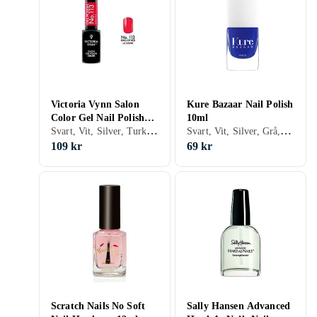
Victoria Vynn Salon
Kure Bazaar Nail Polish
Color Gel Nail Polish
10ml
Svart, Vit, Silver, Turkos, Brun, Blå, Röd, Gul, Orange, Guld, Transparent, Grön, Beige, Rosa, Lila, Matt, Gel, Neon, Nagellack, Hybridnagellack, Snabbtorkning
Svart, Vit, Silver, Grå, Turkos, Brun, Blå, Röd, Gul, Orange, Guld, Transparent, Grön, Beige, Rosa, Lila, Glitter, Matt, Metallic, Neon, Holografiskt, Nagellack, Snabbtorkning, Giftfritt
8ml
109 kr
69 kr
Scratch Nails No Soft
Sally Hansen Advanced