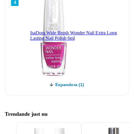
4
IsaDora Wide Brush Wonder Nail Extra Long
Lasting Nail Polish 6ml
Expandera (1)
Trendande just nu