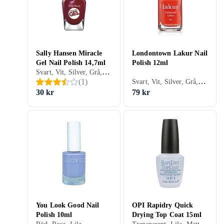
Sally Hansen Miracle
Londontown Lakur Nail
Gel Nail Polish 14,7ml
Polish 12ml
Svart, Vit, Silver, Grå, Turkos, Brun, Blå, Röd, Gul, Orange, Guld, Transparent, Grön, Beige, Rosa, Lila, Glitter, Matt, Gel, Metallic, Neon, Chrome, Nagellack, Hybridnagellack, Snabbtorkning
Svart, Vit, Silver, Grå, Turkos, Brun, Blå, Röd, Gul, Orange, Guld, Grön, Beige, Rosa, Lila, Glitter, Gel, Nagellack, Hybridnagellack, Giftfritt
(
1
)
30 kr
79 kr
You Look Good Nail
OPI Rapidry Quick
Polish 10ml
Drying Top Coat 15ml
Transparent, Lila, Matt, Nagellack, Torra droppar/spray, Hybridnagellack, Snabbtorkning