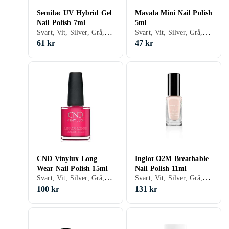
Semilac UV Hybrid Gel
Mavala Mini Nail Polish
Nail Polish 7ml
5ml
Svart, Vit, Silver, Grå, Brun, Blå, Röd, Gul, Orange, Guld, Transparent, Grön, Beige, Rosa, Lila, Krackelerande, Glitter, Matt, Gel, Neon, Holografiskt, Nagellack, Nagelförstärkare, Hybridnagellack, Snabbtorkning
Svart, Vit, Silver, Grå, Turkos, Brun, Blå, Röd, Gul, Orange, Guld, Transparent, Grön, Beige, Rosa, Lila, Glitter, Matt, Gel, Metallic, Neon, Chrome, Nagellack, Torra droppar/spray, Hybridnagellack, Snabbtorkning, Ridge filling, Giftfritt
61 kr
47 kr
CND Vinylux Long
Inglot O2M Breathable
Wear Nail Polish 15ml
Nail Polish 11ml
Svart, Vit, Silver, Grå, Turkos, Brun, Blå, Röd, Gul, Orange, Guld, Grön, Beige, Rosa, Lila, Gel, Metallic, Neon, Holografiskt, Nagellack
Svart, Vit, Silver, Grå, Turkos, Brun, Blå, Röd, Gul, Guld, Grön, Rosa, Lila, Glitter, Matt, Gel, Nagellack
100 kr
131 kr