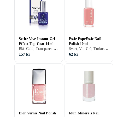
Seche Vive Instant Gel
Essie ExprEssie Nail
Effect Top Coat 14ml
Polish 10ml
Blå, Guld, Transparent, Lila, Matt, Gel, Nagelförstärkare, Snabbtorkning
Svart, Vit, Grå, Turkos, Brun, Blå, Röd, Gul, Orange, Transparent, Grön, Beige, Rosa, Lila, Gel, Holografiskt, Nagellack, Nagelförstärkare, Torra droppar/spray, Snabbtorkning
157 kr
62 kr
Dior Vernis Nail Polish
Idun Minerals Nail