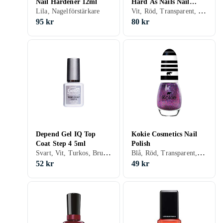
Nail Hardener 12ml
Hard As Nails Nail
Vit, Röd, Transparent, Beige, Rosa, Lila, Gel, Nagelförstärkare, Ridge filling
Lila, Nagelförstärkare
Strengthener 13,3ml
95 kr
80 kr
Depend Gel IQ Top
Kokie Cosmetics Nail
Coat Step 4 5ml
Polish
Svart, Vit, Turkos, Brun, Röd, Transparent, Grön, Beige, Rosa, Lila, Glitter, Gel, Metallic, Chrome, Hybridnagellack
Blå, Röd, Transparent, Rosa, Lila, Gel, Nagellack
52 kr
49 kr