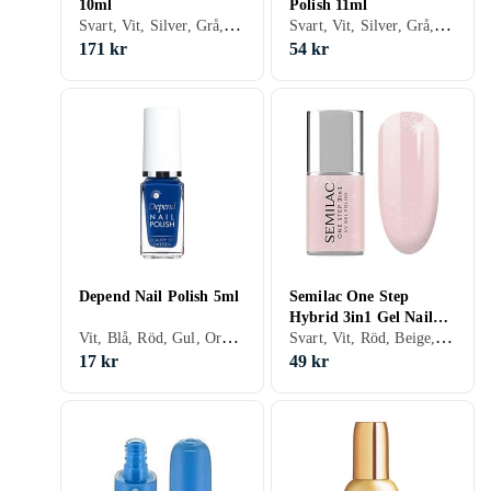
10ml
Polish 11ml
Svart, Vit, Silver, Grå, Turkos, Brun, Blå, Röd, Gul, Orange, Guld, Grön, Beige, Rosa, Lila, Glitter, Matt, Gel, Metallic, Nagellack, Hybridnagellack, Snabbtorkning
Svart, Vit, Silver, Grå, Turkos, Brun, Blå, Röd, Orange, Transparent, Grön, Beige, Rosa, Lila, Matt, Metallic, Nagellack, Snabbtorkning
171 kr
54 kr
Depend Nail Polish 5ml
Semilac One Step
Hybrid 3in1 Gel Nail
Vit, Blå, Röd, Gul, Orange, Guld, Grön, Rosa, Lila, Glitter, Holografiskt, Nagellack
Svart, Vit, Röd, Beige, Rosa, Lila, Glitter, Gel, Nagellack, Hybridnagellack
Polish 7ml
17 kr
49 kr