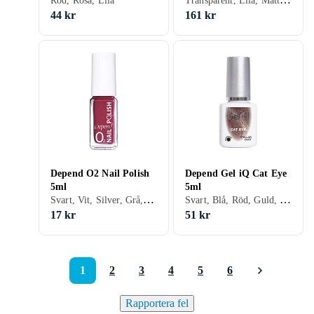
Röd, Rosa, Lila
44 kr
161 kr
Depend O2 Nail Polish
Depend Gel iQ Cat Eye
5ml
5ml
Svart, Vit, Silver, Grå, Brun, Blå, Röd, Gul, Orange, Guld, Transparent, Grön, Beige, Rosa, Lila, Krackelerande, Glitter, Matt, Gel, Holografiskt, Nagellack, Snabbtorkning
Svart, Blå, Röd, Guld, Grön, Rosa, Lila, Gel, Metallic
17 kr
51 kr
1
2
3
4
5
6
Rapportera fel