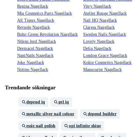
Regina Nagellack
Vitry Nagellack
Mia Cosmetics Paris Nagellack
Atelier Rouge Nagellack
All Tigers Nagellack
Nail HQ Nagellack
Revuele Nagellack
Claresa Nagellack
Boho Green Revolution Nagellack
Sweden Nails Nagellack
Nilens Jord Nagellack
Lovely Nagellack
Dermacol Nagellack
Delia Nagellack
NaniNails Nagellack
London Grace Nagellack
Joko Nagellack
Kokie Cosmetics Nagellack
Notino Nagellack
Manucurist Nagellack
Trendande sökningar
depend iq
gel iq
metallic silver nail colour
depend builder
essie nail polish
opi infinite shine