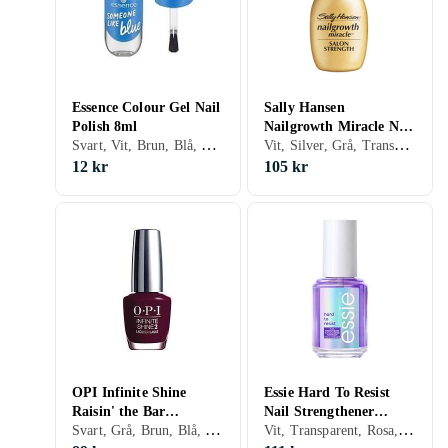
Essence Colour Gel Nail
Sally Hansen
Polish 8ml
Nailgrowth Miracle Nail
Svart, Vit, Brun, Blå, Röd, Gul, Orange, Guld, Grön, Rosa, Lila, Glitter, Gel, Nagellack, Hybridnagellack, Snabbtorkning
Vit, Silver, Grå, Transparent, Rosa, Lila, Krackelerande, Nagellack, Nagelförstärkare
Strengthener 13,3ml
12 kr
105 kr
OPI Infinite Shine
Essie Hard To Resist
Raisin' the Bar
Nail Strengthener
Svart, Grå, Brun, Blå, Röd, Gul, Orange, Guld, Grön, Beige, Rosa, Lila, Gel, Hybridnagellack
Vit, Transparent, Rosa, Lila, Nagelförstärkare
Nagellack 15ml
13.5ml