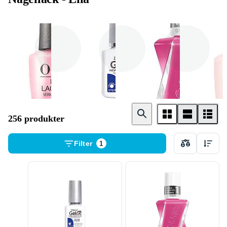
Gel
Chrome
Matt
256 produkter
Filter
1