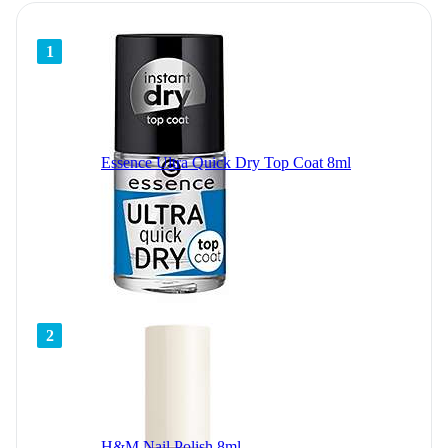
1
Essence Ultra Quick Dry Top Coat 8ml
2
H&M Nail Polish 8ml