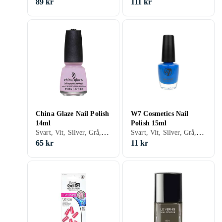
89 kr
111 kr
China Glaze Nail Polish
W7 Cosmetics Nail
14ml
Polish 15ml
Svart, Vit, Silver, Grå, Turkos, Brun, Blå, Röd, Gul, Orange, Guld, Transparent, Grön, Beige, Rosa, Lila, Krackelerande, Glitter, Matt, Gel, Metallic, Neon, Holografiskt, Chrome, Nagellack, Nagelförstärkare, Torra droppar/spray, Snabbtorkning
Svart, Vit, Silver, Grå, Turkos, Brun, Blå, Röd, Gul, Orange, Guld, Transparent, Grön, Beige, Rosa, Lila, Krackelerande, Glitter, Matt, Gel, Metallic, Neon, Holografiskt, Chrome, Nagellack, Snabbtorkning, Anti-bite, Ridge filling
65 kr
11 kr