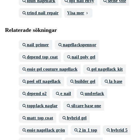
idun nagellack
opi nail envy
seche vite
trind nail repair
Visa mer
Relaterade sökningar
nail primer
nagellackspennor
depend top coat
nail poly gel
essie gel couture nagellack
gel nagellack kit
peel off nagellack
builder gel
la base
depend o2
e nail
underlack
topplack naglar
silcare base one
matt top coat
hybrid gel
essie nagellack grön
2 in 1 top
hybrid 5