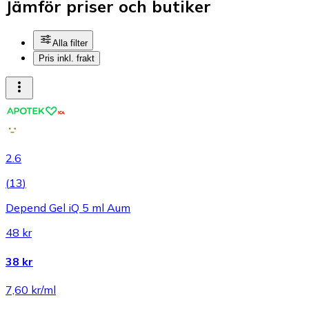
Jämför priser och butiker
Alla filter
Pris inkl. frakt
2.6
(
13
)
Depend Gel iQ 5 ml Aum
48 kr
38 kr
7,60 kr/ml