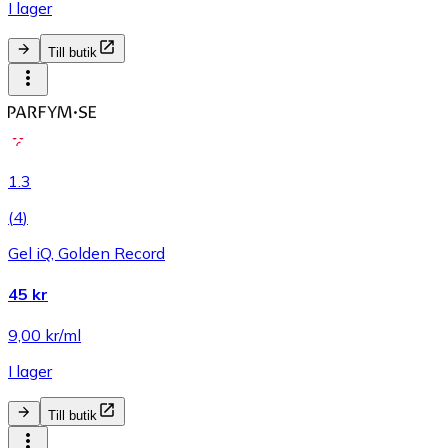
I lager
Till butik
1.3
(
4
)
Gel iQ, Golden Record
45 kr
9,00 kr/ml
I lager
Till butik