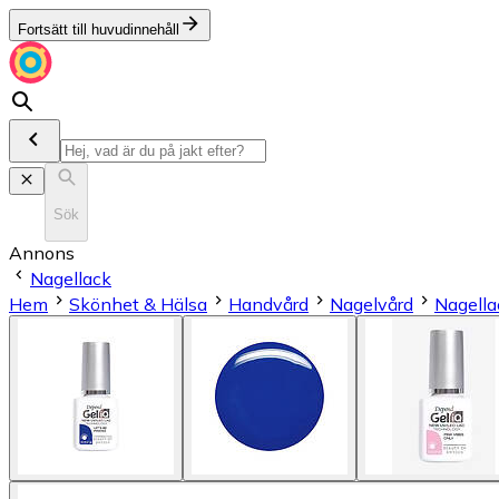
Fortsätt till huvudinnehåll
Sök
Annons
Nagellack
Hem
Skönhet & Hälsa
Handvård
Nagelvård
Nagella