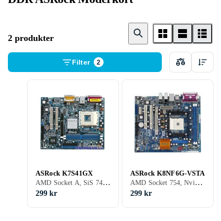
2 produkter
Filter
2
ASRock K7S41GX
ASRock K8NF6G-VSTA
AMD Socket A, SiS 741GX, Micro ATX, DDR2, DDR, DDR3, 2 GB
AMD Socket 754, Nvidia GeForce 6100 + nForce 405, Micro ATX, DDR, DDR4, 2 GB
299 kr
299 kr