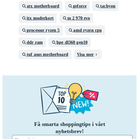
atx motherboard
geforce
tachyon
itx moderkort
m 2 970 evo
processor ryzen 5
amd ryzen cpu
ddr ram
hpe dl360 gen10
tuf asus motherboard
Visa mer
Få smarta shoppingtips i vårt
nyhetsbrev!