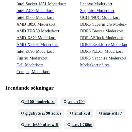
Intel Socket 1851 Moderkort
Lenovo Moderkort
Intel Z490 Moderkort
Sapphire Moderkort
Intel B860 Moderkort
UCFF/NUC Moderkort
AMD B850 Moderkort
DDR5 Supermicro Moderkort
AMD TRX50 Moderkort
DDR3 Biostar Moderkort
AMD X870 Moderkort
DDR ASRock Moderkort
AMD X870E Moderkort
DDR4 Renkforce Moderkort
Intel Z890 Moderkort
DDR5 NZXT Moderkort
Fujitsu Moderkort
DDR5 Sapphire Moderkort
Dell Moderkort
Moderkort på rea
Compaq Moderkort
Trendande sökningar
n100 moderkort
asus z790
gigabyte z790 aorus
amd x3d
asus wifi 7
msi b650 plus wifi
asus b760m