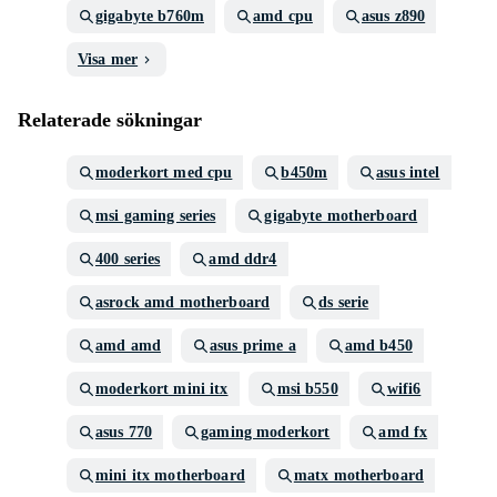
gigabyte b760m
amd cpu
asus z890
Visa mer
Relaterade sökningar
moderkort med cpu
b450m
asus intel
msi gaming series
gigabyte motherboard
400 series
amd ddr4
asrock amd motherboard
ds serie
amd amd
asus prime a
amd b450
moderkort mini itx
msi b550
wifi6
asus 770
gaming moderkort
amd fx
mini itx motherboard
matx motherboard