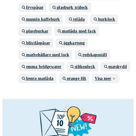
fryspåsar
glasburk trälock
mumin kaffeburk
telåda
burklock
plastburkar
matlåda med fack
blixtlåspåsar
äggkartong
matbehållare med lock
redskapsställ
emma bridgewater
silikonlock
matskydd
bento matlåda
orange filt
Visa mer