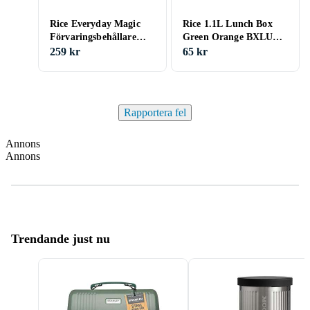
Rice Everyday Magic
Rice 1.1L Lunch Box
Förvaringsbehållare
Green Orange BXLUN-
2.1L 6-Pack
OG
259 kr
65 kr
Rapportera fel
Annons
Annons
Trendande just nu