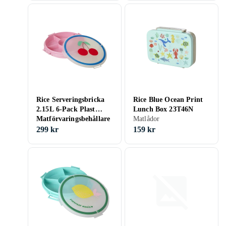
Rice Serveringsbricka
Rice Blue Ocean Print
2.15L 6-Pack Plast
Lunch Box 23T46N
Matförvaringsbehållare
Matlådor
23QC9J
299 kr
159 kr