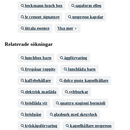
beckmann lunch box
sagaform ellen
le creuset signature
nespresso kapslar
iittala essence
Visa mer
Relaterade sökningar
lunchbox barn
äggförvaring
fryspåsar toppits
lunchlåda barn
kaffebehållare
dolce gusto kapselhållare
elektrisk matlåda
syltburkar
brödlåda vit
quattro stagioni bormioli
brödpåse
glasburk med skruvlock
kylskåpsförvaring
kapselhållare nespresso