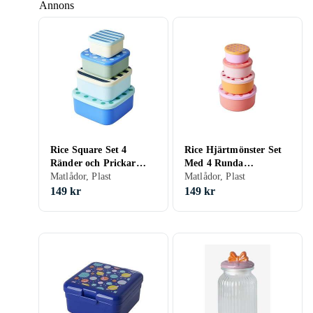
Annons
Rice Square Set 4
Rice Hjärtmönster Set
Ränder och Prickar
Med 4 Runda
Mönster Plast Matlåda
Matlådor, Plast
Plastmatlådor FBOX-
Matlådor, Plast
FBOX-4ZSQ-One Size
4ZRNHEA-One Size
149 kr
149 kr