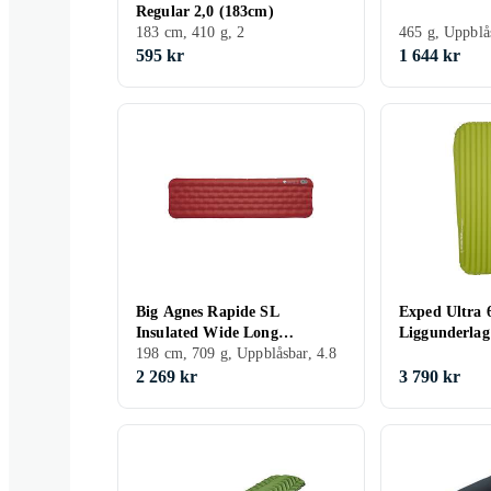
Regular 2,0 (183cm)
183 cm, 410 g, 2
465 g, Uppblå
595 kr
1 644 kr
Big Agnes Rapide SL
Exped Ultra 6
Insulated Wide Long
Liggunderlag
63x198cm
198 cm, 709 g, Uppblåsbar, 4.8
2 269 kr
3 790 kr