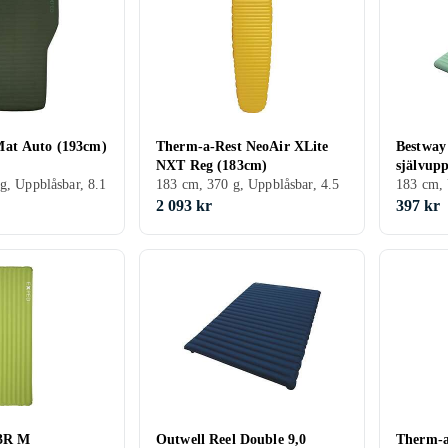
at Auto (193cm)
Therm-a-Rest NeoAir XLite
Bestway
NXT Reg (183cm)
självup
g, Uppblåsbar, 8.1
183 cm, 370 g, Uppblåsbar, 4.5
63,5 x 7
183 cm, 
2 093 kr
397 kr
 3R M
Outwell Reel Double 9,0
Therm-a