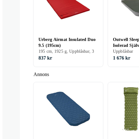
Urberg Airmat Insulated Duo
Outwell Slee
9.5 (195cm)
Isolerad Sjä
195 cm, 1925 g, Uppblåsbar, 3
Liggunderlag
Uppblåsbar
837 kr
1 676 kr
Annons