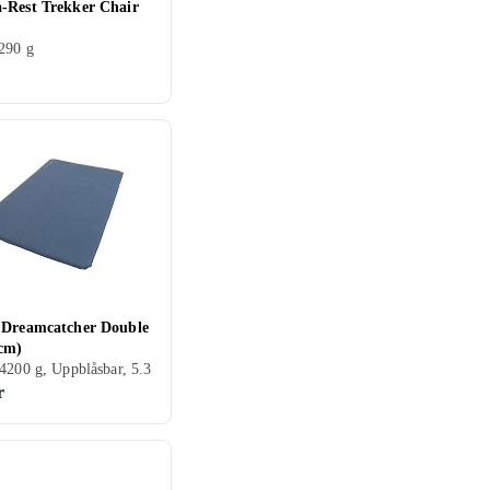
-Rest Trekker Chair
290 g
 Dreamcatcher Double
5cm)
4200 g, Uppblåsbar, 5.3
r