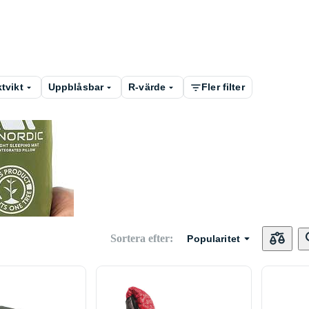
tvikt
Uppblåsbar
R-värde
Fler filter
a
mp
Sortera efter
:
Popularitet