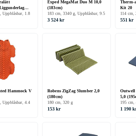
ralätt
Exped MegaMat Duo M 10,0
Therm-a
Liggunderlag
(183cm)
Kit 20
rad Kudde
, Uppblåsbar, 1.8
183 cm, 3340 g, Uppblåsbar, 9.5
114 cm, 
3 524 kr
551 kr
lated Hammock V
Robens ZigZag Slumber 2,0
Outwell
(180cm)
5,0 (19
, Uppblåsbar, 4.4
180 cm, 320 g
195 cm, 
153 kr
1 190 k