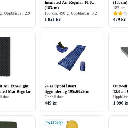
Insulated Air Regular 10,0
(183cm)
(183cm)
183 cm, 
g, Uppblåsbar, 2.9
183 cm, 490 g, Uppblåsbar, 3.2
1 821 kr
479 kr
t Air Etherlight
24.se Uppblåsbart
Outwell
ated Mat Regular
liggunderlag 195x60x5cm
12.0cm 
låsbar
Uppblåsbar
Liggund
Uppblås
449 kr
1 996 k
13%