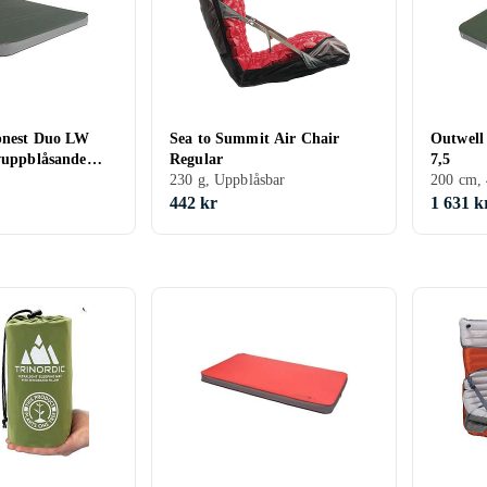
pnest Duo LW
Sea to Summit Air Chair
Outwell
lvuppblåsande
Regular
7,5
230 g, Uppblåsbar
200 cm, 
442 kr
1 631 k