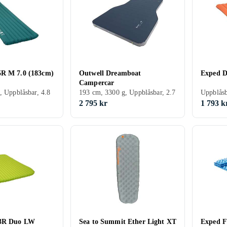
5R M 7.0 (183cm)
Outwell Dreamboat
Exped D
Campercar
, Uppblåsbar, 4.8
193 cm, 3300 g, Uppblåsbar, 2.7
Uppblås
2 795 kr
1 793 k
 3R Duo LW
Sea to Summit Ether Light XT
Exped F