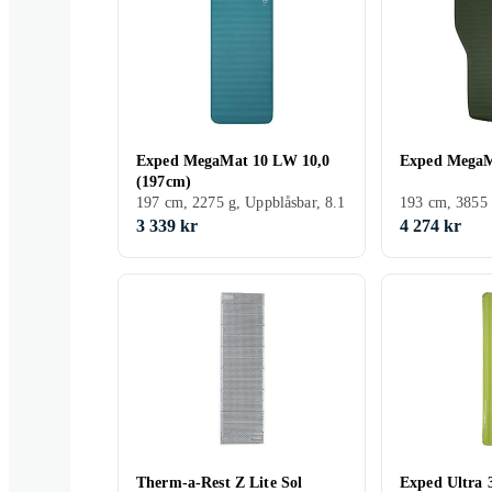
Exped MegaMat 10 LW 10,0
Exped MegaM
(197cm)
197 cm, 2275 g, Uppblåsbar, 8.1
193 cm, 3855 
3 339 kr
4 274 kr
Therm-a-Rest Z Lite Sol
Exped Ultra