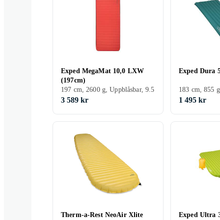
Exped MegaMat 10,0 LXW
Exped Dura 
(197cm)
197 cm, 2600 g, Uppblåsbar, 9.5
183 cm, 855 g
3 589 kr
1 495 kr
Therm-a-Rest NeoAir Xlite
Exped Ultra