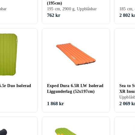
(195cm)
sbar
195 cm, 2900 g, Uppblåsbar
185 cm, 
762 kr
2 802 k
.5r Duo Isolerad
Exped Dura 6.5R LW Isolerad
Sea to 
Liggunderlag (52x197cm)
XR Insu
Uppblås
1 868 kr
2 069 k