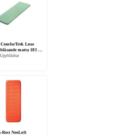
 ComforTrek Luxe
pblåsande matta 183 x
,6 cm
Uppblåsbar
-Rest NeoLoft