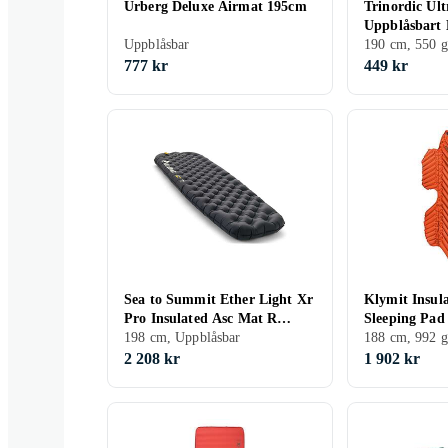
Urberg Deluxe Airmat 195cm
Trinordic Ult
Uppblåsbart 
Uppblåsbar
Med Integre
190 cm, 550 g
777 kr
449 kr
Sea to Summit Ether Light Xr
Klymit Insu
Pro Insulated Asc Mat R
Sleeping Pad
183cm
198 cm, Uppblåsbar
188 cm, 992 g
2 208 kr
1 902 kr