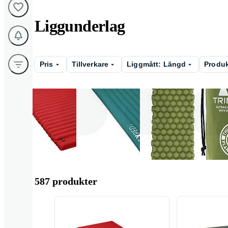
Liggunderlag
Pris
Tillverkare
Liggmått: Längd
Produk
Självuppblåsande
Manuellt via
Manuellt vi
extern pump
inbyggd pu
587 produkter