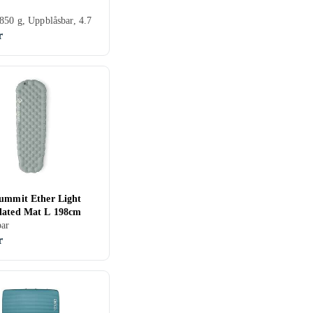
850 g, Uppblåsbar, 4.7
r
Summit Ether Light
lated Mat L 198cm
bar
r