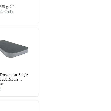
355 g, 2.2
(
1
)
 Dreamboat Single
Uppblåsbart
erlag
bar
r