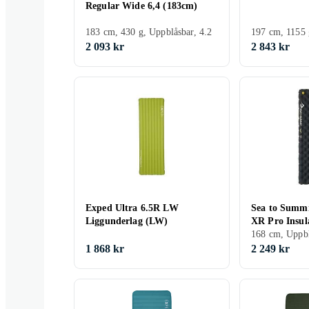
Regular Wide 6,4 (183cm)
183 cm, 430 g, Uppblåsbar, 4.2
197 cm, 1155 
2 093 kr
2 843 kr
Exped Ultra 6.5R LW
Sea to Summi
Liggunderlag (LW)
XR Pro Insul
168 cm, Uppb
1 868 kr
2 249 kr