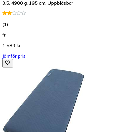
3.5, 4900 g, 195 cm, Uppblåsbar
(
1
)
fr.
1 589 kr
Jämför pris