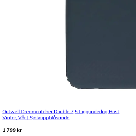
Outwell Dreamcatcher Double 7,5 Liggunderlag Höst,
Vinter, Vår | Självuppblåsande
1 799 kr