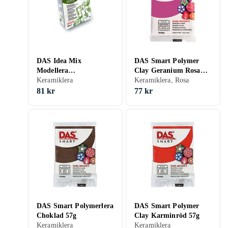
DAS Idea Mix
DAS Smart Polymer
Modellera
Clay Geranium Rosa
Serpentingrön 100g
Keramiklera
57g
Keramiklera, Rosa
81 kr
77 kr
DAS Smart Polymerlera
DAS Smart Polymer
Choklad 57g
Clay Karminröd 57g
Keramiklera
Keramiklera