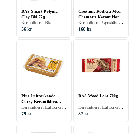
DAS Smart Polymer
Creotime Rödlera Med
Clay Blå 57g
Chamotte Keramiklera
Keramiklera, Ugnshärdade, Terrakotta
Keramiklera, Blå
10kg
36 kr
168 kr
Plus Lufttorkande
DAS Wood Lera 700g
Curry Keramiklera
Keramiklera, Lufttorkande, Gul
Keramiklera, Lufttorkande, Brun
1000g
79 kr
87 kr