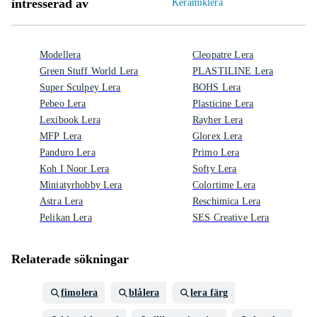
intresserad av
Keramiklera
Modellera
Cleopatre Lera
Green Stuff World Lera
PLASTILINE Lera
Super Sculpey Lera
BOHS Lera
Pebeo Lera
Plasticine Lera
Lexibook Lera
Rayher Lera
MFP Lera
Glorex Lera
Panduro Lera
Primo Lera
Koh I Noor Lera
Softy Lera
Miniatyrhobby Lera
Colortime Lera
Astra Lera
Reschimica Lera
Pelikan Lera
SES Creative Lera
Relaterade sökningar
fimolera
blålera
lera färg