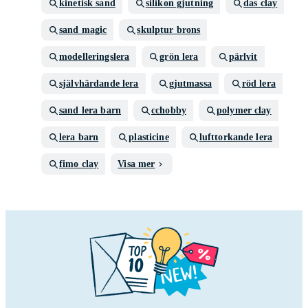
kinetisk sand
silikon gjutning
das clay
sand magic
skulptur brons
modelleringslera
grön lera
pärlvit
självhärdande lera
gjutmassa
röd lera
sand lera barn
cchobby
polymer clay
lera barn
plasticine
lufttorkande lera
fimo clay
Visa mer