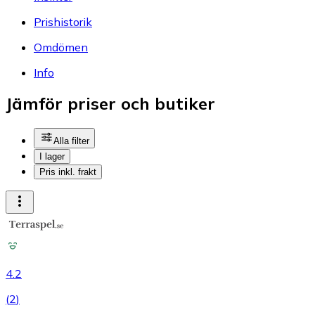
Prishistorik
Omdömen
Info
Jämför priser och butiker
Alla filter
I lager
Pris inkl. frakt
4.2
(
2
)