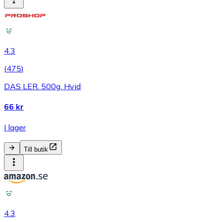
4.3
(
475
)
DAS LER. 500g. Hvid
66 kr
I lager
Till butik
4.3