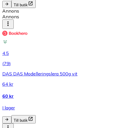
Till butik
Annons
Annons
4.5
(
79
)
DAS DAS Modelleringslera 500g vit
64 kr
60 kr
I lager
Till butik