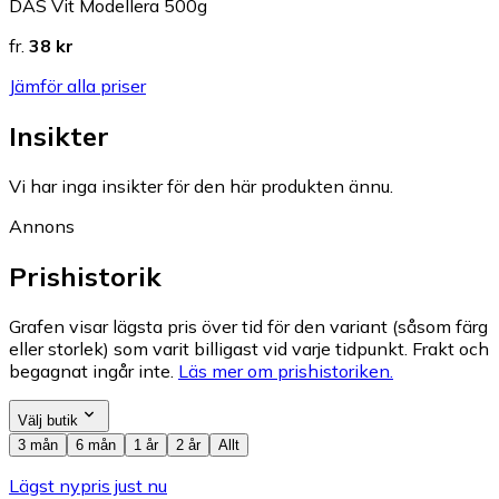
DAS Vit Modellera 500g
fr.
38 kr
Jämför alla priser
Insikter
Vi har inga insikter för den här produkten ännu.
Annons
Prishistorik
Grafen visar lägsta pris över tid för den variant (såsom färg
eller storlek) som varit billigast vid varje tidpunkt. Frakt och
begagnat ingår inte.
Läs mer om prishistoriken.
Välj butik
3 mån
6 mån
1 år
2 år
Allt
Lägst nypris just nu